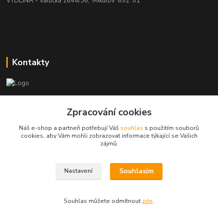
VÝDEJNA - Valtická 1644/36, Mikulov 692 01
Kontakty
beatman.cz
Zpracování cookies
mail: Po-Pá:9-15h-POUZE PRAC. DNY
Náš e-shop a partneři potřebují Váš
souhlas
s použitím souborů
cookies, aby Vám mohli zobrazovat informace týkající se Vašich
elektro@beatman.cz
zájmů.
Souhlasím
Nastavení
Souhlas můžete odmítnout
zde
.
Vytvořeno na
Eshop-rychle.cz