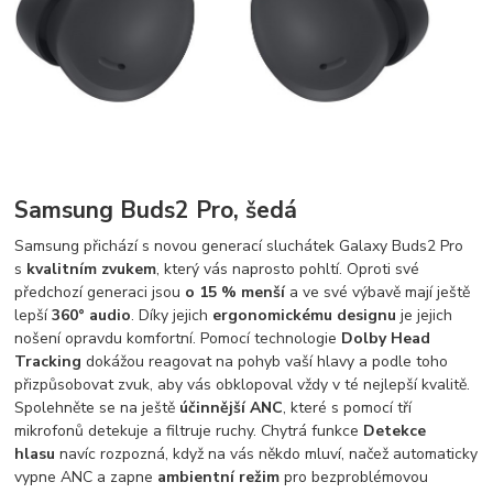
Samsung Buds2 Pro, šedá
Samsung přichází s novou generací sluchátek Galaxy Buds2 Pro
s
kvalitním zvukem
, který vás naprosto pohltí. Oproti své
předchozí generaci jsou
o 15 % menší
a ve své výbavě mají ještě
lepší
360° audio
. Díky jejich
ergonomickému designu
je jejich
nošení opravdu komfortní. Pomocí technologie
Dolby Head
Tracking
dokážou reagovat na pohyb vaší hlavy a podle toho
přizpůsobovat zvuk, aby vás obklopoval vždy v té nejlepší kvalitě.
Spolehněte se na ještě
účinnější ANC
, které s pomocí tří
mikrofonů detekuje a filtruje ruchy. Chytrá funkce
Detekce
hlasu
navíc rozpozná, když na vás někdo mluví, načež automaticky
vypne ANC a zapne
ambientní režim
pro bezproblémovou