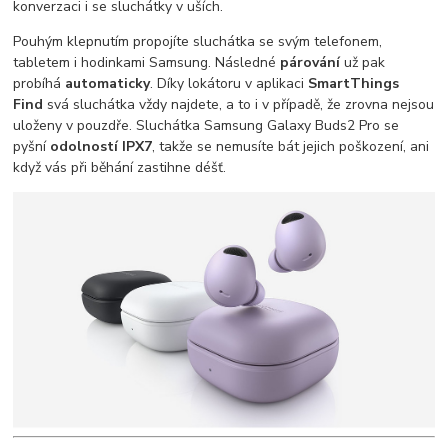
konverzaci i se sluchátky v uších.
Pouhým klepnutím propojíte sluchátka se svým telefonem,
tabletem i hodinkami Samsung. Následné
párování
už pak
probíhá
automaticky
. Díky lokátoru v aplikaci
SmartThings
Find
svá sluchátka vždy najdete, a to i v případě, že zrovna nejsou
uloženy v pouzdře. Sluchátka Samsung Galaxy Buds2 Pro se
pyšní
odolností IPX7
, takže se nemusíte bát jejich poškození, ani
když vás při běhání zastihne déšť.