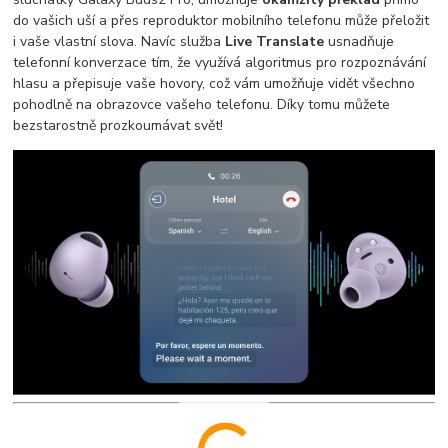
do vašich uší a přes reproduktor mobilního telefonu může přeložit
i vaše vlastní slova. Navíc služba
Live Translate
usnadňuje
telefonní konverzace tím, že využívá algoritmus pro rozpoznávání
hlasu a přepisuje vaše hovory, což vám umožňuje vidět všechno
pohodlně na obrazovce vašeho telefonu. Díky tomu můžete
bezstarostně prozkoumávat svět!