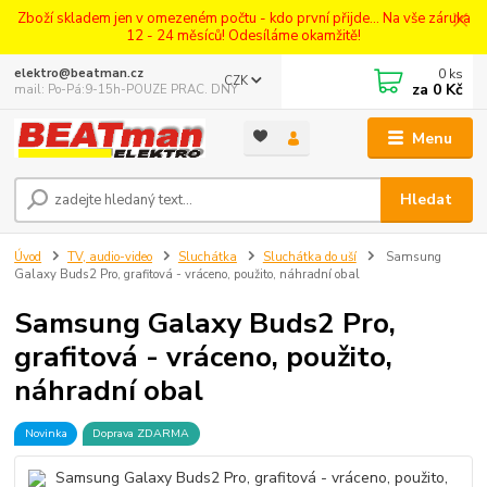
Zboží skladem jen v omezeném počtu - kdo první přijde... Na vše záruka
12 - 24 měsíců! Odesíláme okamžitě!
0
ks
elektro@beatman.cz
CZK
za
0 Kč
mail: Po-Pá:9-15h-POUZE PRAC. DNY
Menu
Hledat
Úvod
TV, audio-video
Sluchátka
Sluchátka do uší
Samsung
Galaxy Buds2 Pro, grafitová - vráceno, použito, náhradní obal
Samsung Galaxy Buds2 Pro,
grafitová - vráceno, použito,
náhradní obal
Novinka
Doprava ZDARMA