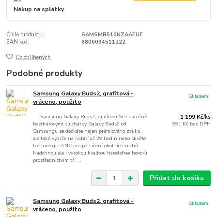
Nákup na splátky
Číslo produktu:
SAMSMR510NZAAEUE
EAN kód:
8806094511222
Do oblíbených
Podobné produkty
Samsung Galaxy Buds2, grafitová -
Skladem
vráceno, použito
Samsung Galaxy Buds2, grafitová Se skutečně
1 199 Kč
/
ks
bezdrátovými sluchátky Galaxy Buds2 od
991 Kč
bez DPH
Samsungu se dočkáte nejen prémiového zvuku,
ale také výdrže na nabití až 29 hodin nebo skvělé
technologie ANC pro potlačení okolních ruchů.
Nadchnou ale i vysokou kvalitou handsfree hovorů
prostřednictvím tří ...
Přidat do košíku
Samsung Galaxy Buds2, grafitová -
Skladem
vráceno, použito