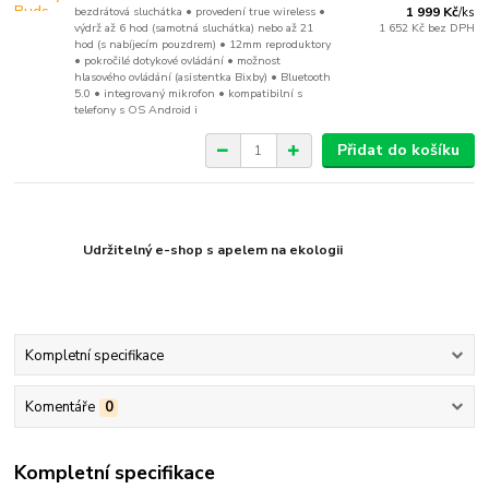
bezdrátová sluchátka • provedení true wireless •
1 999 Kč
/
ks
výdrž až 6 hod (samotná sluchátka) nebo až 21
1 652 Kč
bez DPH
hod (s nabíjecím pouzdrem) • 12mm reproduktory
• pokročilé dotykové ovládání • možnost
hlasového ovládání (asistentka Bixby) • Bluetooth
5.0 • integrovaný mikrofon • kompatibilní s
telefony s OS Android i
Přidat do košíku
Udržitelný e-shop s apelem na ekologii
Kompletní specifikace
Komentáře
0
Kompletní specifikace