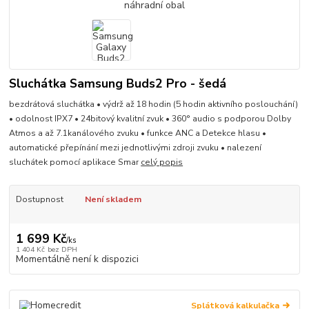
Sluchátka Samsung Buds2 Pro - šedá
bezdrátová sluchátka • výdrž až 18 hodin (5 hodin aktivního poslouchání)
• odolnost IPX7 • 24bitový kvalitní zvuk • 360° audio s podporou Dolby
Atmos a až 7.1kanálového zvuku • funkce ANC a Detekce hlasu •
automatické přepínání mezi jednotlivými zdroji zvuku • nalezení
sluchátek pomocí aplikace Smar
celý popis
Dostupnost
Není skladem
1 699 Kč
/
ks
1 404 Kč
bez DPH
Momentálně není k dispozici
Splátková kalkulačka