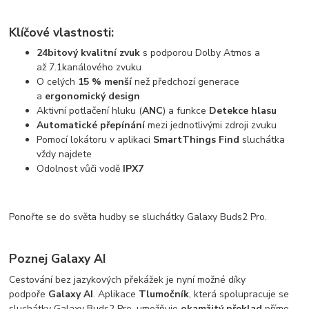
Klíčové vlastnosti:
24bitový kvalitní zvuk
s podporou Dolby Atmos a
až 7.1kanálového zvuku
O celých
15 % menší
než předchozí generace
a
ergonomický design
Aktivní potlačení hluku (
ANC
) a funkce
Detekce hlasu
Automatické přepínání
mezi jednotlivými zdroji zvuku
Pomocí lokátoru v aplikaci
SmartThings Find
sluchátka
vždy najdete
Odolnost vůči vodě
IPX7
Ponořte se do světa hudby se sluchátky Galaxy Buds2 Pro.
Poznej Galaxy AI
Cestování bez jazykových překážek je nyní možné díky
podpoře
Galaxy AI
. Aplikace
Tlumočník
, která spolupracuje se
sluchátky Galaxy Buds2 Pro, umožňuje
okamžitý překlad
přímo