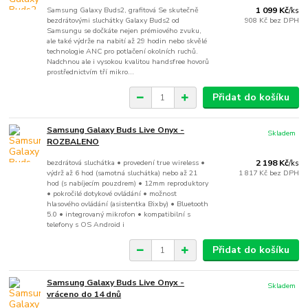
Samsung Galaxy Buds2, grafitová Se skutečně
1 099 Kč
/
ks
bezdrátovými sluchátky Galaxy Buds2 od
908 Kč
bez DPH
Samsungu se dočkáte nejen prémiového zvuku,
ale také výdrže na nabití až 29 hodin nebo skvělé
technologie ANC pro potlačení okolních ruchů.
Nadchnou ale i vysokou kvalitou handsfree hovorů
prostřednictvím tří mikro...
Přidat do košíku
Samsung Galaxy Buds Live Onyx -
Skladem
ROZBALENO
bezdrátová sluchátka • provedení true wireless •
2 198 Kč
/
ks
výdrž až 6 hod (samotná sluchátka) nebo až 21
1 817 Kč
bez DPH
hod (s nabíjecím pouzdrem) • 12mm reproduktory
• pokročilé dotykové ovládání • možnost
hlasového ovládání (asistentka Bixby) • Bluetooth
5.0 • integrovaný mikrofon • kompatibilní s
telefony s OS Android i
Přidat do košíku
Samsung Galaxy Buds Live Onyx -
Skladem
vráceno do 14 dnů