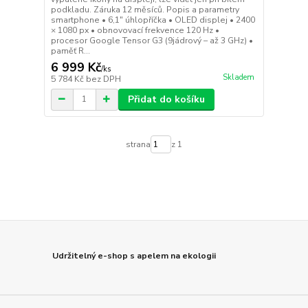
podkladu. Záruka 12 měsíců. Popis a parametry
smartphone • 6,1" úhlopříčka • OLED displej • 2400
× 1080 px • obnovovací frekvence 120 Hz •
procesor Google Tensor G3 (9jádrový – až 3 GHz) •
paměť R...
6 999 Kč
/
ks
Skladem
5 784 Kč
bez DPH
Přidat do košíku
strana
z 1
Udržitelný e-shop s apelem na ekologii