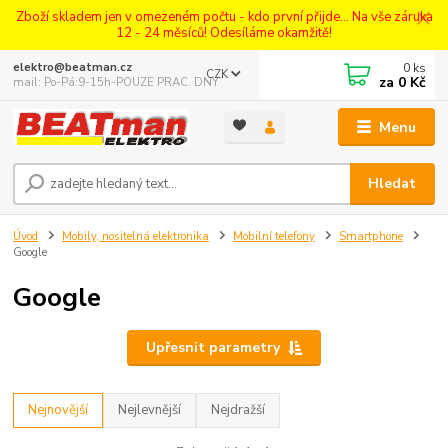
Zboží skladem jen v omezeném počtu - kdo první přijde... Na vše záruka
12 - 24 měsíců! Odesíláme okamžitě!
0
ks
elektro@beatman.cz
CZK
za
0 Kč
mail: Po-Pá:9-15h-POUZE PRAC. DNY
Menu
Hledat
Úvod
Mobily, nositelná elektronika
Mobilní telefony
Smartphone
Google
Google
Upřesnit parametry
Nejnovější
Nejlevnější
Nejdražší