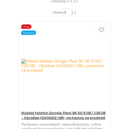
Zobrazuji 1-1 z 1
strana
z 1
Akce
Novinka
Mobilní telefon Google Pixel 8A 5G 8 GB / 128 GB
- Obsidian (GA04432-GB), vystaveno na prodejně
Vystaveno na prodejně, nepoužívaný kus. Lehce
vypálené ikony na displeji, lze vidět jen při bílém