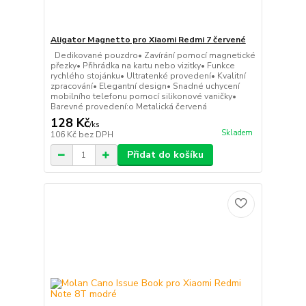
Aligator Magnetto pro Xiaomi Redmi 7 červené
Dedikované pouzdro• Zavírání pomocí magnetické
přezky• Přihrádka na kartu nebo vizitky• Funkce
rychlého stojánku• Ultratenké provedení• Kvalitní
zpracování• Elegantní design• Snadné uchycení
mobilního telefonu pomocí silikonové vaničky•
Barevné provedení:o Metalická červená
128 Kč
/
ks
Skladem
106 Kč
bez DPH
Přidat do košíku