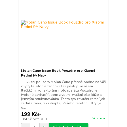
Molan Cano Issue Book Pouzdro pro Xiaomi
Redmi 9A Navy
Luxusní pouzdro Molan Cano přesně padne na Váš
chytrý telefon a zachová tak přístup ke všem
tlačítkům, konektorům i fotoaparátu.Pouzdro je
tvořené zavírací flipem z velmi kvalitní eko-kůže s
jemným strukturováním. Tento typ zavírání chrání jak
zadní stranu, tak i displej Vašeho telefonu. Kryt je
o...
199 Kč
/
ks
Skladem
164 Kč
bez DPH