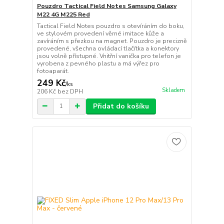
Pouzdro Tactical Field Notes Samsung Galaxy
M22 4G M225 Red
Tactical Field Notes pouzdro s otevíráním do boku,
ve stylovém provedení věrné imitace kůže a
zavíráním s přezkou na magnet. Pouzdro je precizně
provedené, všechna ovládací tlačítka a konektory
jsou volně přístupné. Vnitřní vanička pro telefon je
vyrobena z pevného plastu a má výřez pro
fotoaparát.
249 Kč
/
ks
Skladem
206 Kč
bez DPH
Přidat do košíku