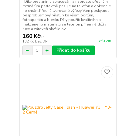
Díky preciznímu zpracování a naprosto přesným
rozměrům perfektně pasuje na telefon a dokonale
ho chrání.Přesně tvarované výřezy Vám poskytnou
bezproblémový přístup ke všem portům,
fotoaparátu a blesku.Díky použití kvalitního a
měkčeného materiálu se telefon příjemně drží v
ruce a zároveň skvěle ov...
160 Kč
/
ks
Skladem
132 Kč
bez DPH
Přidat do košíku