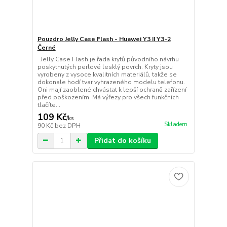
Pouzdro Jelly Case Flash - Huawei Y3 II Y3-2
Černé
Jelly Case Flash je řada krytů původního návrhu
poskytnutých perlové lesklý povrch. Kryty jsou
vyrobeny z vysoce kvalitních materiálů, takže se
dokonale hodí tvar vyhrazeného modelu telefonu.
Oni mají zaoblené chvástat k lepší ochraně zařízení
před poškozením. Má výřezy pro všech funkčních
tlačíte...
109 Kč
/
ks
Skladem
90 Kč
bez DPH
Přidat do košíku