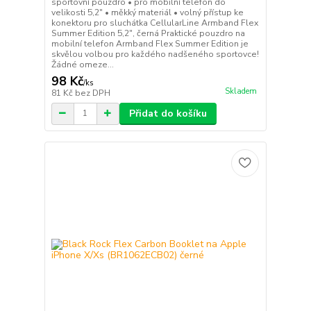
sportovní pouzdro • pro mobilní telefon do
velikosti 5,2" • měkký materiál • volný přístup ke
konektoru pro sluchátka CellularLine Armband Flex
Summer Edition 5,2", černá Praktické pouzdro na
mobilní telefon Armband Flex Summer Edition je
skvělou volbou pro každého nadšeného sportovce!
Žádné omeze...
98 Kč
/
ks
Skladem
81 Kč
bez DPH
Přidat do košíku