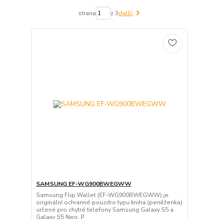
strana
z 3
další
SAMSUNG EF-WG900BWEGWW
Samsung Flip Wallet (EF-WG900BWEGWW) je
originální ochranné pouzdro typu kniha (peněženka)
určené pro chytré telefony Samsung Galaxy S5 a
Galaxy S5 Neo. P