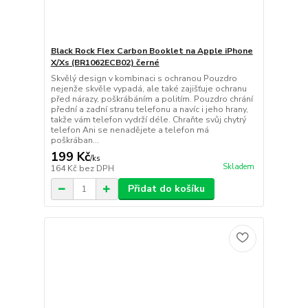
Black Rock Flex Carbon Booklet na Apple iPhone
X/Xs (BR1062ECB02) černé
Skvělý design v kombinaci s ochranou Pouzdro
nejenže skvěle vypadá, ale také zajišťuje ochranu
před nárazy, poškrábáním a politím. Pouzdro chrání
přední a zadní stranu telefonu a navíc i jeho hrany,
takže vám telefon vydrží déle. Chraňte svůj chytrý
telefon Ani se nenadějete a telefon má
poškrában...
199 Kč
/
ks
Skladem
164 Kč
bez DPH
Přidat do košíku