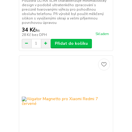
Pouzdra ULTRA SLIM charakterizuje minimalistický
design v podobě ultratenkého zpracování s
precizně tvarovanými výřezy pro pohodlnou
obsluhu telefonu. Při výrobě byl použit měkčený
silikon s vyvýšenými okraji a velmi příjemnou
povrchovou úpravou
34 Kč
/
ks
Skladem
28 Kč
bez DPH
Přidat do košíku