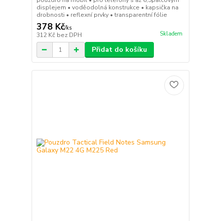
pouzdro na mobil • pro telefony s až 6,5palcovým
displejem • voděodolná konstrukce • kapsička na
drobnosti • reflexní prvky • transparentní fólie
378 Kč
/
ks
Skladem
312 Kč
bez DPH
Přidat do košíku