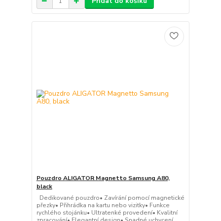
Přidat do košíku
Pouzdro ALIGATOR Magnetto Samsung A80,
black
Dedikované pouzdro• Zavírání pomocí magnetické
přezky• Přihrádka na kartu nebo vizitky• Funkce
rychlého stojánku• Ultratenké provedení• Kvalitní
zpracování• Elegantní design• Snadné uchycení