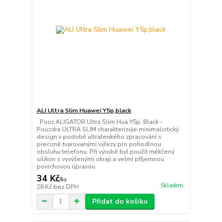
ALI Ultra Slim Huawei Y5p,black
Pouz.ALIGATOR Ultra Slim Hua Y5p, Black -
Pouzdra ULTRA SLIM charakterizuje minimalistický
design v podobě ultratenkého zpracování s
precizně tvarovanými výřezy pro pohodlnou
obsluhu telefonu. Při výrobě byl použit měkčený
silikon s vyvýšenými okraji a velmi příjemnou
povrchovou úpravou
34 Kč
/
ks
Skladem
28 Kč
bez DPH
Přidat do košíku