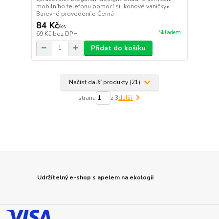
mobilního telefonu pomocí silikonové vaničky•
Barevné provedení:o Černá
84 Kč
/
ks
Skladem
69 Kč
bez DPH
Přidat do košíku
Načíst další produkty (21)
strana
z 3
další
Udržitelný e-shop s apelem na ekologii