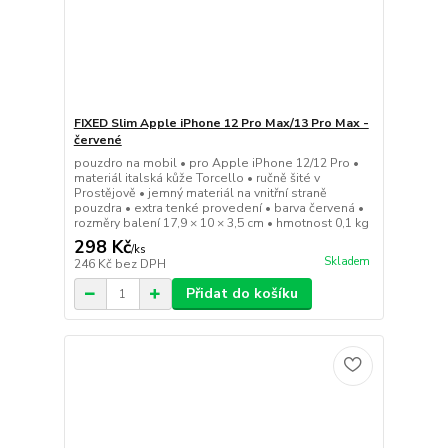
FIXED Slim Apple iPhone 12 Pro Max/13 Pro Max -
červené
pouzdro na mobil • pro Apple iPhone 12/12 Pro •
materiál italská kůže Torcello • ručně šité v
Prostějově • jemný materiál na vnitřní straně
pouzdra • extra tenké provedení • barva červená •
rozměry balení 17,9 × 10 × 3,5 cm • hmotnost 0,1 kg
298 Kč
/
ks
Skladem
246 Kč
bez DPH
Přidat do košíku