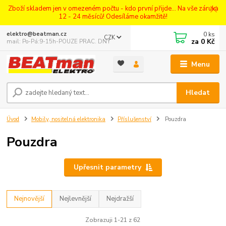
Zboží skladem jen v omezeném počtu - kdo první přijde... Na vše záruka
12 - 24 měsíců! Odesíláme okamžitě!
0
ks
elektro@beatman.cz
CZK
za
0 Kč
mail: Po-Pá:9-15h-POUZE PRAC. DNY
Menu
Hledat
Úvod
Mobily, nositelná elektronika
Příslušenství
Pouzdra
Pouzdra
Upřesnit parametry
Nejnovější
Nejlevnější
Nejdražší
Zobrazuji 1-21 z 62