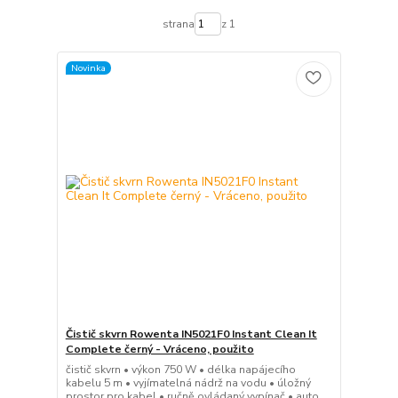
strana
z 1
Novinka
Čistič skvrn Rowenta IN5021F0 Instant Clean It
Complete černý - Vráceno, použito
čistič skvrn • výkon 750 W • délka napájecího
kabelu 5 m • vyjímatelná nádrž na vodu • úložný
prostor pro kabel • ručně ovládaný vypínač • auto