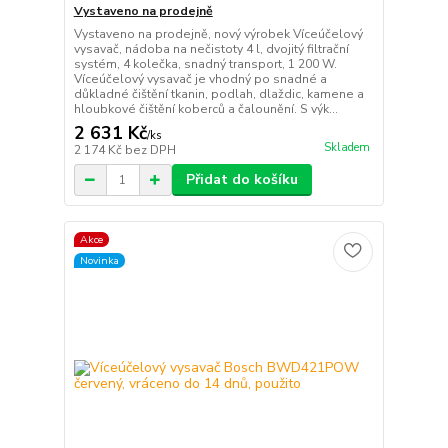
Vystaveno na prodejně
Vystaveno na prodejně, nový výrobek Víceúčelový
vysavač, nádoba na nečistoty 4 l, dvojitý filtrační
systém, 4 kolečka, snadný transport, 1 200 W.
Víceúčelový vysavač je vhodný po snadné a
důkladné čištění tkanin, podlah, dlaždic, kamene a
hloubkové čištění koberců a čalounění. S výk...
2 631 Kč
/
ks
Skladem
2 174 Kč
bez DPH
Přidat do košíku
Akce
Novinka