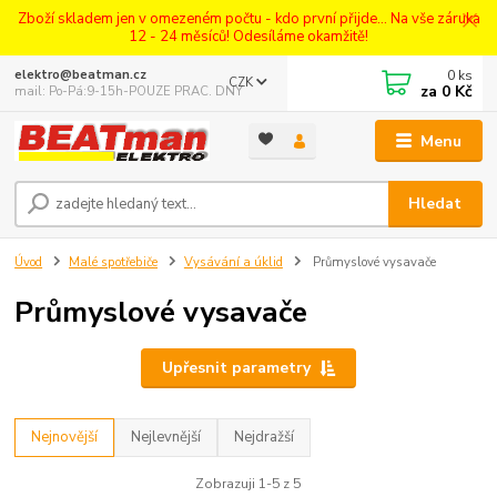
Zboží skladem jen v omezeném počtu - kdo první přijde... Na vše záruka
12 - 24 měsíců! Odesíláme okamžitě!
0
ks
elektro@beatman.cz
CZK
za
0 Kč
mail: Po-Pá:9-15h-POUZE PRAC. DNY
Menu
Hledat
Úvod
Malé spotřebiče
Vysávání a úklid
Průmyslové vysavače
Průmyslové vysavače
Upřesnit parametry
Nejnovější
Nejlevnější
Nejdražší
Zobrazuji 1-5 z 5