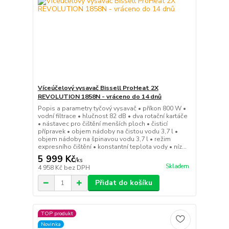
Víceúčelový vysavač Bissell ProHeat 2X
REVOLUTION 1858N - vráceno do 14 dnů
Popis a parametry tyčový vysavač • příkon 800 W •
vodní filtrace • hlučnost 82 dB • dva rotační kartáče
• nástavec pro čištění menších ploch • čisticí
přípravek • objem nádoby na čistou vodu 3,7 l •
objem nádoby na špinavou vodu 3,7 l • režim
expresního čištění • konstantní teplota vody • níz...
5 999 Kč
/
ks
Skladem
4 958 Kč
bez DPH
Přidat do košíku
TOP produkt
Novinka