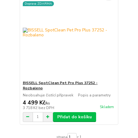
Doprava ZDARMA
BISSELL SpotClean Pet Pro Plus 37252 -
Rozbaleno
Neobsahuje čistící přípravek Popis a parametry
4 499 Kč
/
ks
Skladem
3 718 Kč
bez DPH
Přidat do košíku
strana
z 1