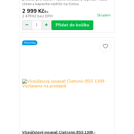
clean • kapacita nádrže na čistou
2 999 Kč
/
ks
Skladem
2 479 Kč
bez DPH
Přidat do košíku
Novinka
Víceúčelový vysavač Clatronic BSS 1309 -