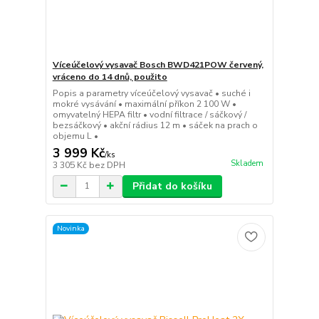
Víceúčelový vysavač Bosch BWD421POW červený,
vráceno do 14 dnů, použito
Popis a parametry víceúčelový vysavač • suché i
mokré vysávání • maximální příkon 2 100 W •
omyvatelný HEPA filtr • vodní filtrace / sáčkový /
bezsáčkový • akční rádius 12 m • sáček na prach o
objemu L •
3 999 Kč
/
ks
Skladem
3 305 Kč
bez DPH
Přidat do košíku
Novinka