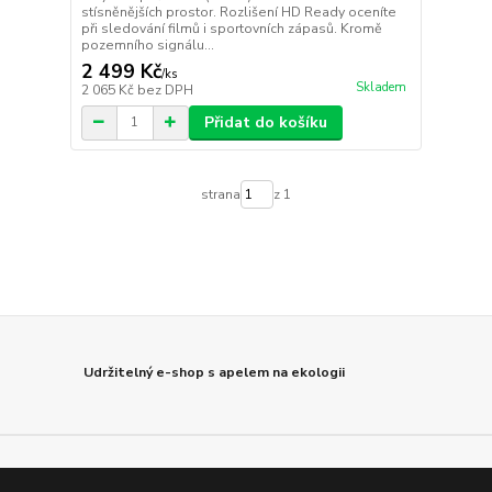
stísněnějších prostor. Rozlišení HD Ready oceníte
při sledování filmů i sportovních zápasů. Kromě
pozemního signálu...
2 499 Kč
/
ks
Skladem
2 065 Kč
bez DPH
Přidat do košíku
strana
z 1
Udržitelný e-shop s apelem na ekologii