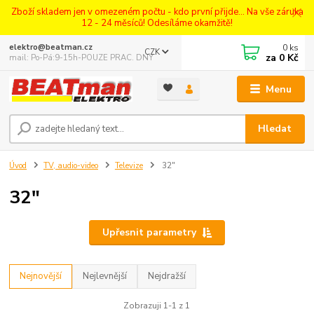
Zboží skladem jen v omezeném počtu - kdo první přijde... Na vše záruka
12 - 24 měsíců! Odesíláme okamžitě!
0
ks
elektro@beatman.cz
CZK
za
0 Kč
mail: Po-Pá:9-15h-POUZE PRAC. DNY
Menu
Hledat
Úvod
TV, audio-video
Televize
32"
32"
Upřesnit parametry
Nejnovější
Nejlevnější
Nejdražší
Zobrazuji 1-1 z 1