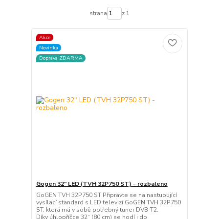
strana
z 1
Akce
Novinka
Doprava ZDARMA
Gogen 32" LED (TVH 32P750 ST) - rozbaleno
GoGEN TVH 32P750 ST Připravte se na nastupující
vysílací standard s LED televizí GoGEN TVH 32P750
ST, která má v sobě potřebný tuner DVB-T2.
Díky úhlopříčce 32“ (80 cm) se hodí i do