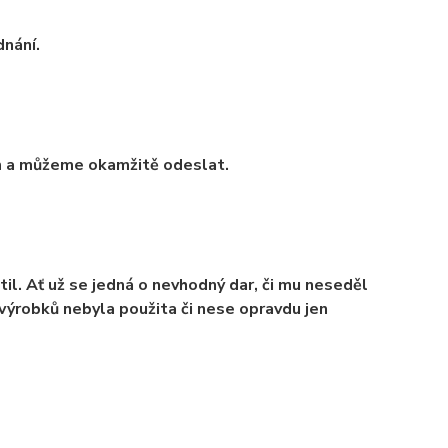
nání.
m a můžeme okamžitě odeslat.
il. Ať už se jedná o nevhodný dar, či mu neseděl
 výrobků nebyla použita či nese opravdu jen