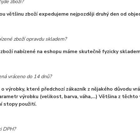
ijde zboží?
u většinu zboží expedujeme nejpozději druhý den od objed
ízené zboží opravdu skladem?
 zboží nabízené na eshopu máme skutečně fyzicky sklade
ná vráceno do 14 dnů?
 o výrobky, které předchozí zákazník z nějakého důvodu vrát
arametr výrobku (velikost, barva, váha,…) Většina z těchto
í stopy použití.
ci DPH?