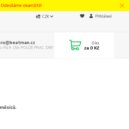
! Odesíláme okamžitě!
Přihlášení
CZK
tro@beatman.cz
0
ks
za
0 Kč
 Po-Pá:9-15h-POUZE PRAC. DNY
měsíců.