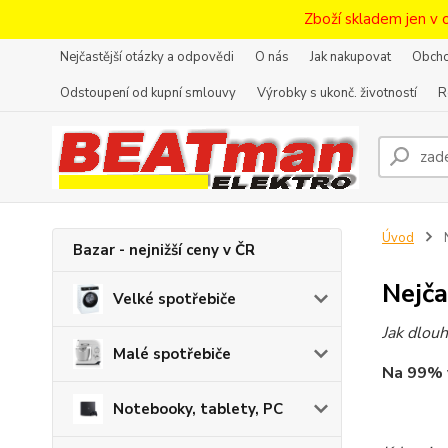
Zboží skladem jen v 
Nejčastější otázky a odpovědi
O nás
Jak nakupovat
Obcho
Odstoupení od kupní smlouvy
Výrobky s ukonč. životností
R
Úvod
N
Bazar - nejnižší ceny v ČR
Nejča
Velké spotřebiče
Jak dlouh
Malé spotřebiče
Na 99% v
Notebooky, tablety, PC