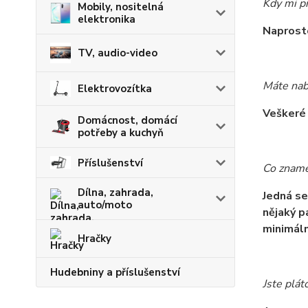
Kdy mi př
Mobily, nositelná
elektronika
Naprosto
TV, audio-video
Máte nab
Elektrovozítka
Veškeré
Domácnost, domácí
potřeby a kuchyň
Příslušenství
Co zname
Dílna, zahrada,
Jedná se
auto/moto
nějaký p
minimáln
Hračky
Hudebniny a příslušenství
Jste plát