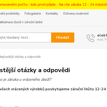
omezeném počtu - kdo první přijde... Na vše záruka 12 - 24 měsíců
dní podmínky
Fotogalerie
Kontakty
Ochrana soukromí
eklamace zboží v záruční době
elek
Hledat
mail:
ejčastější otázky a odpovědi
stější otázky a odpovědi
o je záruka u vráceného zboží?
šech vrácených výrobků poskytujeme záruční lhůtu 12-24 