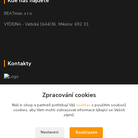
Kde nás najdete
BEATman, s.r.o.
VÝDEJNA - Valtická 1644/36, Mikulov 692 01
Kontakty
beatman.cz
Zpracování cookies
mail: Po-Pá:9-15h-POUZE PRAC. DNY
Náš e-shop a partneři potřebují Váš
souhlas
s použitím souborů
cookies, aby Vám mohli zobrazovat informace týkající se Vašich
elektro@beatman.cz
zájmů.
Souhlasím
Nastavení