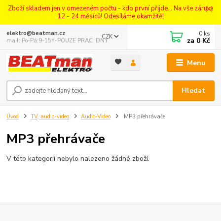
Zboží skladem jen v omezeném počtu - kdo první přijde... Na vše záruka
12 - 24 měsíců! Odesíláme okamžitě!
0
ks
elektro@beatman.cz
CZK
za
0 Kč
mail: Po-Pá:9-15h-POUZE PRAC. DNY
Menu
Hledat
Úvod
TV, audio-video
Audio-Video
MP3 přehrávače
MP3 přehrávače
V této kategorii nebylo nalezeno žádné zboží.