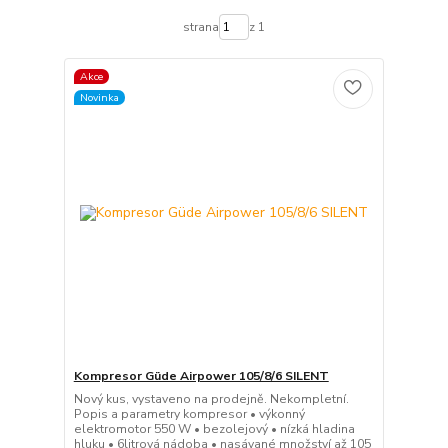
strana
z 1
Akce
Novinka
Kompresor Güde Airpower 105/8/6 SILENT
Nový kus, vystaveno na prodejně. Nekompletní.
Popis a parametry kompresor • výkonný
elektromotor 550 W • bezolejový • nízká hladina
hluku • 6litrová nádoba • nasávané množství až 105