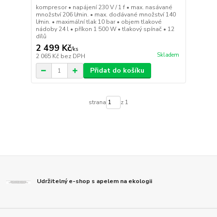
kompresor • napájení 230 V / 1 f • max. nasávané
množství 206 l/min. • max. dodávané množství 140
l/min. • maximální tlak 10 bar • objem tlakové
nádoby 24 l • příkon 1 500 W • tlakový spínač • 12
dílů
2 499 Kč
/
ks
Skladem
2 065 Kč
bez DPH
Přidat do košíku
strana
z 1
Udržitelný e-shop s apelem na ekologii