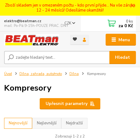
Zboží skladem jen v omezeném počtu - kdo první přijde... Na vše záruka
12 - 24 měsíců! Odesíláme okamžitě!
0
ks
elektro@beatman.cz
CZK
za
0 Kč
mail: Po-Pá:9-15h-POUZE PRAC. DNY
Menu
Hledat
Úvod
Dílna, zahrada, auto/moto
Dílna
Kompresory
Kompresory
Upřesnit parametry
Nejnovější
Nejlevnější
Nejdražší
Zobrazuji 1-2 z 2