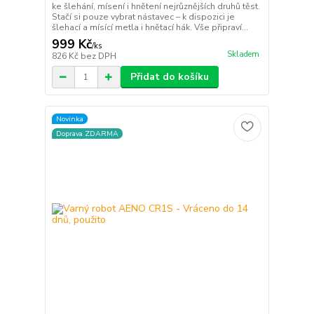
ke šlehání, mísení i hnětení nejrůznějších druhů těst.
Stačí si pouze vybrat nástavec – k dispozici je
šlehací a mísící metla i hnětací hák. Vše připraví...
999 Kč
/
ks
Skladem
826 Kč
bez DPH
Přidat do košíku
Novinka
Doprava ZDARMA