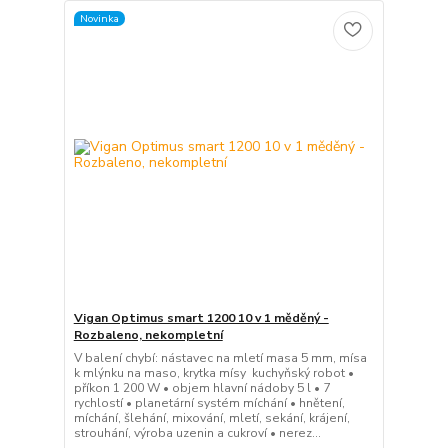
Novinka
Vigan Optimus smart 1200 10 v 1 měděný -
Rozbaleno, nekompletní
V balení chybí: nástavec na mletí masa 5 mm, mísa
k mlýnku na maso, krytka mísy kuchyňský robot •
příkon 1 200 W • objem hlavní nádoby 5 l • 7
rychlostí • planetární systém míchání • hnětení,
míchání, šlehání, mixování, mletí, sekání, krájení,
strouhání, výroba uzenin a cukroví • nerez...