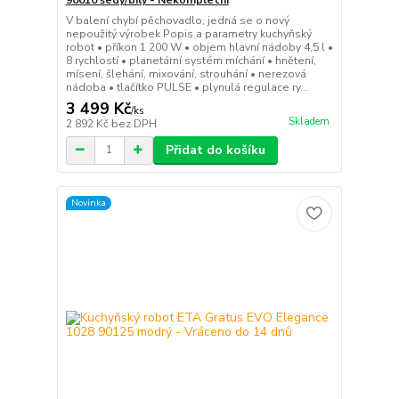
V balení chybí pěchovadlo, jedná se o nový
nepoužitý výrobek Popis a parametry kuchyňský
robot • příkon 1 200 W • objem hlavní nádoby 4,5 l •
8 rychlostí • planetární systém míchání • hnětení,
mísení, šlehání, mixování, strouhání • nerezová
nádoba • tlačítko PULSE • plynulá regulace ry...
3 499 Kč
/
ks
Skladem
2 892 Kč
bez DPH
Přidat do košíku
Novinka