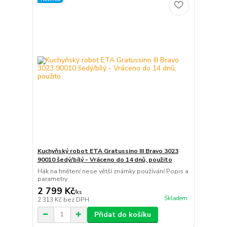
Kuchyňský robot ETA Gratussino III Bravo 3023
90010 šedý/bílý - Vráceno do 14 dnů, použito
Hák na hnětení nese větší známky používání Popis a
parametry
2 799 Kč
/
ks
Skladem
2 313 Kč
bez DPH
Přidat do košíku