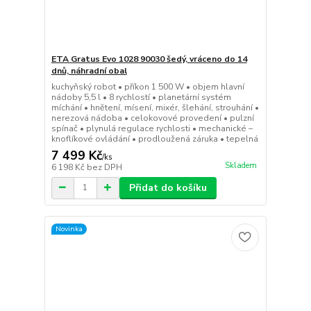
ETA Gratus Evo 1028 90030 šedý, vráceno do 14
dnů, náhradní obal
kuchyňský robot • příkon 1 500 W • objem hlavní
nádoby 5,5 l • 8 rychlostí • planetární systém
míchání • hnětení, mísení, mixér, šlehání, strouhání •
nerezová nádoba • celokovové provedení • pulzní
spínač • plynulá regulace rychlosti • mechanické –
knoflíkové ovládání • prodloužená záruka • tepelná
7 499 Kč
/
ks
Skladem
6 198 Kč
bez DPH
Přidat do košíku
Novinka