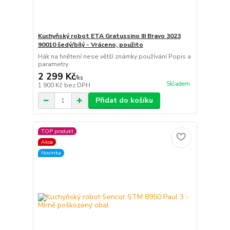
Kuchyňský robot ETA Gratussino III Bravo 3023
90010 šedý/bílý - Vráceno, použito
Hák na hnětení nese větší známky používání Popis a
parametry
2 299 Kč
/
ks
Skladem
1 900 Kč
bez DPH
Přidat do košíku
TOP produkt
Akce
Novinka