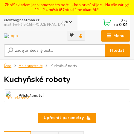
Zboží skladem jen v omezeném počtu - kdo první přijde... Na vše záruka
12 - 24 měsíců! Odesíláme okamžitě!
0
ks
elektro@beatman.cz
CZK
za
0 Kč
mail: Po-Pá:9-15h-POUZE PRAC. DNY
Menu
Hledat
Úvod
Malé spotřebiče
Kuchyňské roboty
Kuchyňské roboty
Příslušenství
Upřesnit parametry