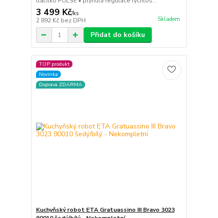
tlačítko PULSE • plynulá regulace rychlos...
3 499 Kč
/
ks
Skladem
2 892 Kč
bez DPH
Přidat do košíku
TOP produkt
Novinka
Doprava ZDARMA
Kuchyňský robot ETA Gratuassino III Bravo 3023
90010 šedý/bílý - Nekompletní