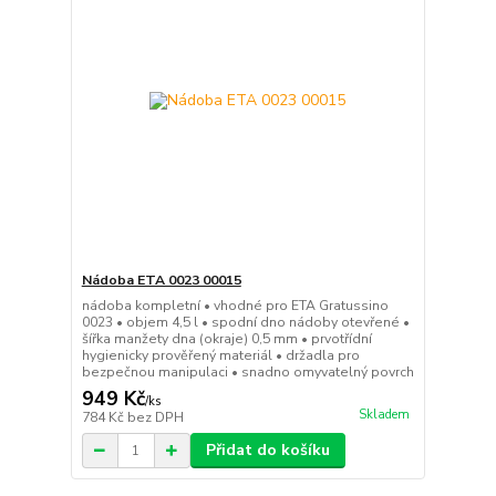
Nádoba ETA 0023 00015
nádoba kompletní • vhodné pro ETA Gratussino
0023 • objem 4,5 l • spodní dno nádoby otevřené •
šířka manžety dna (okraje) 0,5 mm • prvotřídní
hygienicky prověřený materiál • držadla pro
bezpečnou manipulaci • snadno omyvatelný povrch
949 Kč
/
ks
Skladem
784 Kč
bez DPH
Přidat do košíku