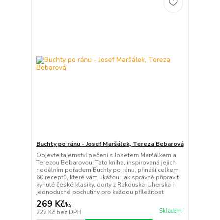
Buchty po ránu - Josef Maršálek, Tereza Bebarová
Objevte tajemství pečení s Josefem Maršálkem a
Terezou Bebarovou! Tato kniha, inspirovaná jejich
nedělním pořadem Buchty po ránu, přináší celkem
60 receptů, které vám ukážou, jak správně připravit
kynuté české klasiky, dorty z Rakouska-Uherska i
jednoduché pochutiny pro každou příležitost
269 Kč
/
ks
Skladem
222 Kč
bez DPH