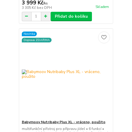
3 999 Kč
/
ks
Skladem
3 305 Kč
bez DPH
Přidat do košíku
Novinka
Doprava ZDARMA
Babymoov Nutribaby Plus XL - vráceno, použito
multifunkční přístroj pro přípravu jídel • 6 funkcí •