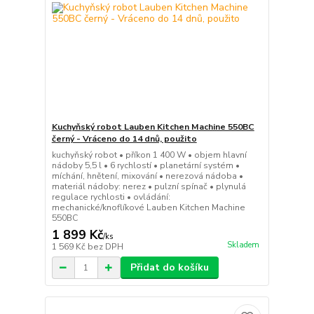
Kuchyňský robot Lauben Kitchen Machine 550BC
černý - Vráceno do 14 dnů, použito
kuchyňský robot • příkon 1 400 W • objem hlavní
nádoby 5,5 l • 6 rychlostí • planetární systém •
míchání, hnětení, mixování • nerezová nádoba •
materiál nádoby: nerez • pulzní spínač • plynulá
regulace rychlosti • ovládání:
mechanické/knoflíkové Lauben Kitchen Machine
550BC
1 899 Kč
/
ks
Skladem
1 569 Kč
bez DPH
Přidat do košíku