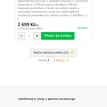
automatický časovač • digitální displej • 3 rychlosti
mixování • 2 250 ml parní jednotka • 700 ml
mixovací jednotka • 3 koše na vaření v páře •
uchovává zachycenou vodu pro další vaření •
nezávislá jednotka pro vaření v páře • 1 tlačítko = 1
f...
2 699 Kč
/
ks
Skladem
2 231 Kč
bez DPH
Přidat do košíku
Načíst další produkty (21)
strana
z 4
další
Udržitelný e-shop s apelem na ekologii