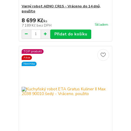
Varný robot AENO CR1S - Vráceno do 14 dnů,
použito
8 699 Kč
/
ks
Skladem
7 189 Kč
bez DPH
Přidat do košíku
TOP produkt
Akce
Novinka