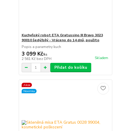
Kuchyňský robot ETA Gratussino III Bravo 3023
90010 šedý/bílý - Vráceno do 14 dnů, použito
Popis a parametry kuch
3 099 Kč
/
ks
Skladem
2 561 Kč
bez DPH
Přidat do košíku
Akce
Novinka