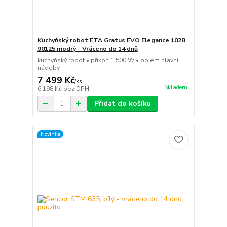
Kuchyňský robot ETA Gratus EVO Elegance 1028
90125 modrý - Vráceno do 14 dnů
kuchyňský robot • příkon 1 500 W • objem hlavní
nádoby
7 499 Kč
/
ks
Skladem
6 198 Kč
bez DPH
Přidat do košíku
Novinka