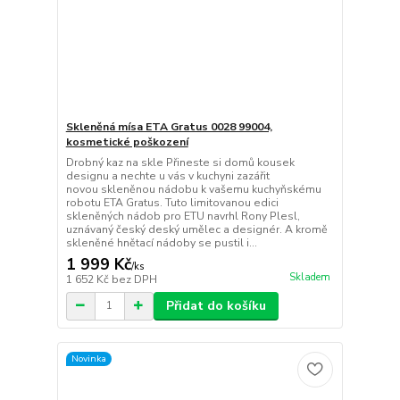
Skleněná mísa ETA Gratus 0028 99004,
kosmetické poškození
Drobný kaz na skle Přineste si domů kousek
designu a nechte u vás v kuchyni zazářit
novou skleněnou nádobu k vašemu kuchyňskému
robotu ETA Gratus. Tuto limitovanou edici
skleněných nádob pro ETU navrhl Rony Plesl,
uznávaný český deský umělec a designér. A kromě
skleněné hnětací nádoby se pustil i...
1 999 Kč
/
ks
Skladem
1 652 Kč
bez DPH
Přidat do košíku
Novinka