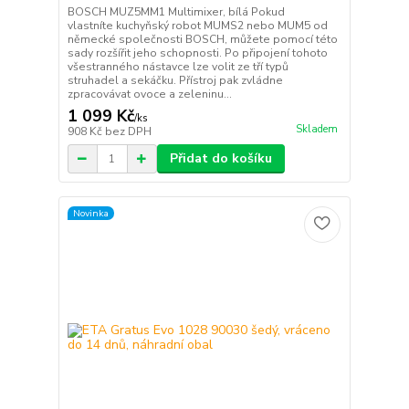
BOSCH MUZ5MM1 Multimixer, bílá Pokud
vlastníte kuchyňský robot MUMS2 nebo MUM5 od
německé společnosti BOSCH, můžete pomocí této
sady rozšířit jeho schopnosti. Po připojení tohoto
všestranného nástavce lze volit ze tří typů
struhadel a sekáčku. Přístroj pak zvládne
zpracovávat ovoce a zeleninu...
1 099 Kč
/
ks
Skladem
908 Kč
bez DPH
Přidat do košíku
Novinka