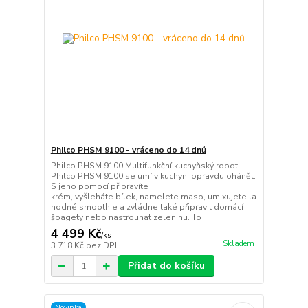
Philco PHSM 9100 - vráceno do 14 dnů
Philco PHSM 9100 Multifunkční kuchyňský robot
Philco PHSM 9100 se umí v kuchyni opravdu ohánět.
S jeho pomocí připravíte
krém, vyšleháte bílek, namelete maso, umixujete la
hodné smoothie a zvládne také připravit domácí
špagety nebo nastrouhat zeleninu. To
4 499 Kč
/
ks
Skladem
3 718 Kč
bez DPH
Přidat do košíku
Novinka