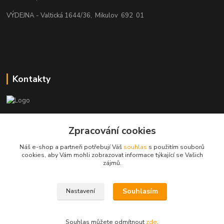
VÝDEJNA - Valtická 1644/36, Mikulov 692 01
Kontakty
beatman.cz
Zpracování cookies
mail: Po-Pá:9-15h-POUZE PRAC. DNY
Náš e-shop a partneři potřebují Váš
souhlas
s použitím souborů
cookies, aby Vám mohli zobrazovat informace týkající se Vašich
elektro@beatman.cz
zájmů.
Souhlasím
Nastavení
Souhlas můžete odmítnout
zde
.