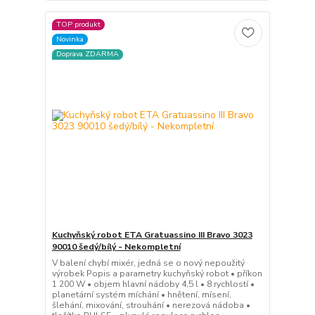
TOP produkt
Novinka
Doprava ZDARMA
Kuchyňský robot ETA Gratuassino III Bravo 3023
90010 šedý/bílý - Nekompletní
V balení chybí mixér, jedná se o nový nepoužitý
výrobek Popis a parametry kuchyňský robot • příkon
1 200 W • objem hlavní nádoby 4,5 l • 8 rychlostí •
planetární systém míchání • hnětení, mísení,
šlehání, mixování, strouhání • nerezová nádoba •