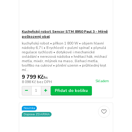
Kuchyňský robot Sencor STM 8950 Paul 3 - Mírně
poškozený obal
kuchyňský robot • příkon 1 800 W • objem hlavní
nádoby 6,7 l • 8 rychlostí + pulzní spínač • plynulá
regulace rychlosti • dotykové i mechanické
ovládání • nerezová nádoba • hnětací hák, míchací
metla, mixér, mlýnek na maso, šlehací metla,
tvořítko na cukroví • plnění uzenin • průhledný kryt
mí...
9 799 Kč
/
ks
Skladem
8 098 Kč
bez DPH
Přidat do košíku
Novinka
Doprava ZDARMA