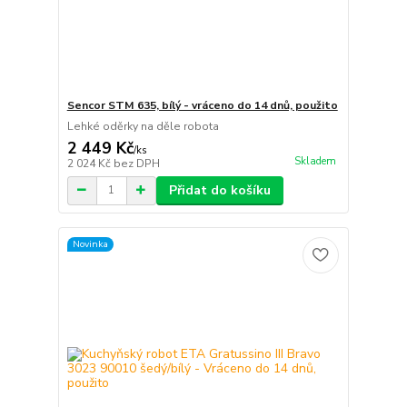
Sencor STM 635, bílý - vráceno do 14 dnů, použito
Lehké oděrky na děle robota
2 449 Kč
/
ks
Skladem
2 024 Kč
bez DPH
Přidat do košíku
Novinka