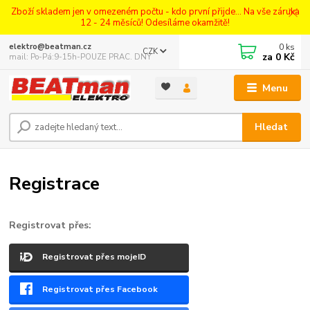
Zboží skladem jen v omezeném počtu - kdo první přijde... Na vše záruka
12 - 24 měsíců! Odesíláme okamžitě!
0
ks
elektro@beatman.cz
CZK
za
0 Kč
mail: Po-Pá:9-15h-POUZE PRAC. DNY
Menu
Hledat
Registrace
Registrovat přes:
Registrovat přes mojeID
Registrovat přes Facebook