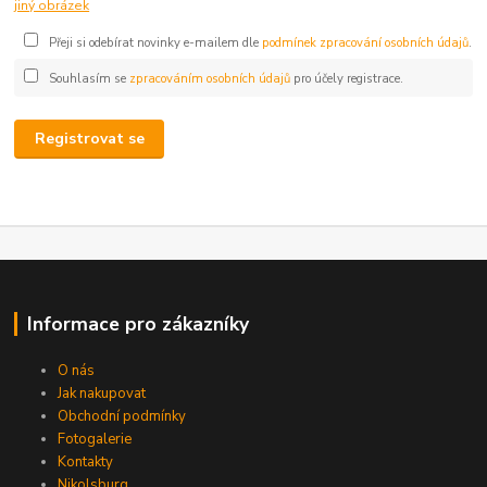
jiný obrázek
Přeji si odebírat novinky e-mailem dle
podmínek zpracování osobních údajů
.
Souhlasím se
zpracováním osobních údajů
pro účely registrace.
Registrovat se
Informace pro zákazníky
O nás
Jak nakupovat
Obchodní podmínky
Fotogalerie
Kontakty
Nikolsburg