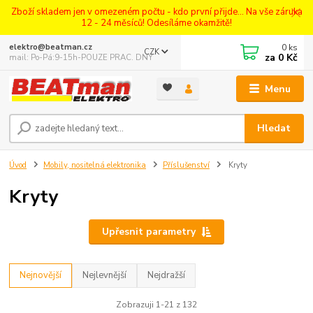
Zboží skladem jen v omezeném počtu - kdo první přijde... Na vše záruka
12 - 24 měsíců! Odesíláme okamžitě!
0
ks
elektro@beatman.cz
CZK
za
0 Kč
mail: Po-Pá:9-15h-POUZE PRAC. DNY
Menu
Hledat
Úvod
Mobily, nositelná elektronika
Příslušenství
Kryty
Kryty
Upřesnit parametry
Nejnovější
Nejlevnější
Nejdražší
Zobrazuji 1-21 z 132