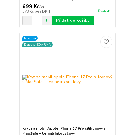
699 Kč
/
ks
Skladem
578 Kč
bez DPH
Přidat do košíku
Novinka
Doprava ZDARMA
Kryt na mobil Apple iPhone 17 Pro silikonový s
MagSafe – temně inkoustový