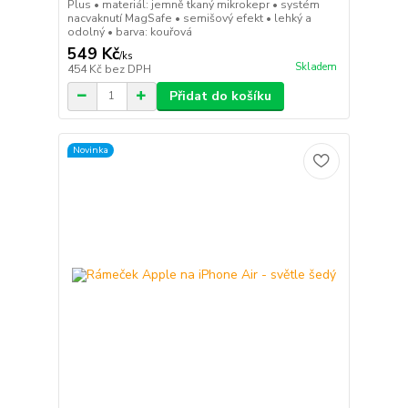
Plus • materiál: jemně tkaný mikrokepr • systém
nacvaknutí MagSafe • semišový efekt • lehký a
odolný • barva: kouřová
549 Kč
/
ks
Skladem
454 Kč
bez DPH
Přidat do košíku
Novinka