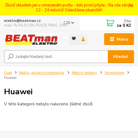
Zboží skladem jen v omezeném počtu - kdo první přijde... Na vše záruka
12 - 24 měsíců! Odesíláme okamžitě!
0
ks
elektro@beatman.cz
CZK
za
0 Kč
mail: Po-Pá:9-15h-POUZE PRAC. DNY
Menu
Hledat
Úvod
Mobily, nositelná elektronika
Mobilní telefony
Smartphone
Huawei
Huawei
V této kategorii nebylo nalezeno žádné zboží.