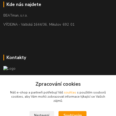
Kde nás najdete
BEATman, s.r.o.
VÝDEJNA - Valtická 1644/36, Mikulov 692 01
Kontakty
beatman.cz
Zpracování cookies
mail: Po-Pá:9-15h-POUZE PRAC. DNY
Náš e-shop a partneři potřebují Váš
souhlas
s použitím souborů
cookies, aby Vám mohli zobrazovat informace týkající se Vašich
elektro@beatman.cz
zájmů.
Souhlasím
Nastavení