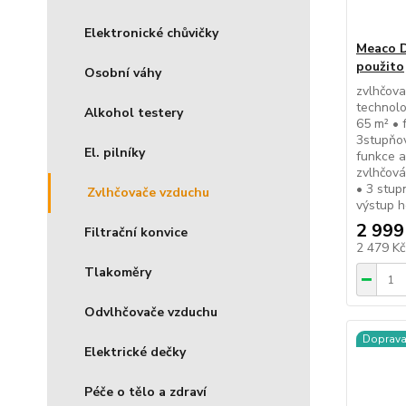
Elektronické chůvičky
Meaco D
použito
Osobní váhy
zvlhčova
technolo
Alkohol testery
65 m² • 
3stupňov
El. pilníky
funkce a
zvlhčová
• 3 stup
Zvlhčovače vzduchu
výstup h
2 999
Filtrační konvice
2 479 K
Tlakoměry
Odvlhčovače vzduchu
Doprav
Elektrické dečky
Péče o tělo a zdraví