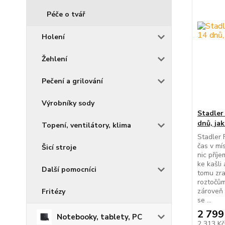
Péče o tvář
Holení
Žehlení
Pečení a grilování
Výrobníky sody
Stadler 
dnů, ja
Topení, ventilátory, klima
Stadler 
čas v mí
Šicí stroje
nic příj
ke kašli 
Další pomocníci
tomu zran
roztočům
zároveň 
Fritézy
se ...
2 799
Notebooky, tablety, PC
2 313 K