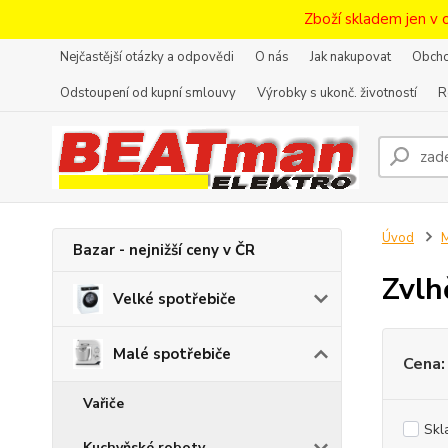
Zboží skladem jen v 
Nejčastější otázky a odpovědi
O nás
Jak nakupovat
Obcho
Odstoupení od kupní smlouvy
Výrobky s ukonč. životností
R
Úvod
M
Bazar - nejnižší ceny v ČR
Zvlh
Velké spotřebiče
Malé spotřebiče
Cena:
Vařiče
Skl
Kuchyňské roboty