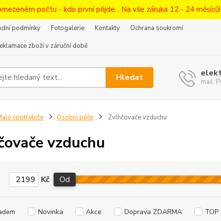
omezeném počtu - kdo první přijde... Na vše záruka 12 - 24 měsíců
dní podmínky
Fotogalerie
Kontakty
Ochrana soukromí
eklamace zboží v záruční době
elek
Hledat
mail:
alé spotřebiče
Osobní péče
Zvlhčovače vzduchu
čovače vzduchu
Kč
Od
adem
Novinka
Akce
Doprava ZDARMA
TOP 