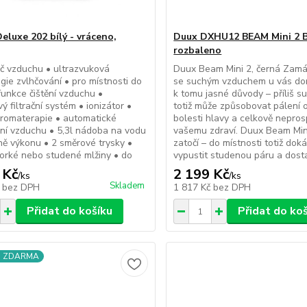
eluxe 202 bílý - vráceno,
Duux DXHU12 BEAM Mini 2 B
rozbaleno
č vzduchu • ultrazvuková
Duux Beam Mini 2, černá Zamá
gie zvlhčování • pro místnosti do
se suchým vzduchem u vás do
funkce čištění vzduchu •
k tomu jasné důvody – příliš s
ý filtrační systém • ionizátor •
totiž může způsobovat pálení o
romaterapie • automatické
bolesti hlavy a celkově nepros
ní vzduchu • 5,3l nádoba na vodu
vašemu zdraví. Duux Beam Mini
ně výkonu • 2 směrové trysky •
zatočí – do místnosti totiž dok
orké nebo studené mlžiny • do
vypustit studenou páru a dostat
 Kč
2 199 Kč
/
ks
/
ks
Skladem
č
bez DPH
1 817 Kč
bez DPH
Přidat do košíku
Přidat do ko
a ZDARMA