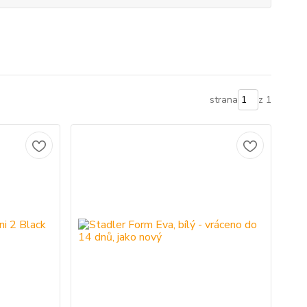
strana
z 1