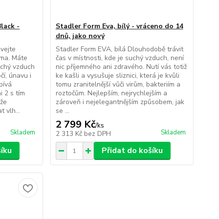
lack -
Stadler Form Eva, bílý - vráceno do 14
dnů, jako nový
vejte
Stadler Form EVA, bílá Dlouhodobě trávit
ma. Máte
čas v místnosti, kde je suchý vzduch, není
uchý vzduch
nic příjemného ani zdravého. Nutí vás totiž
čí, únavu i
ke kašli a vysušuje sliznici, která je kvůli
pívá
tomu zranitelnější vůči virům, bakteriím a
 2 s tím
roztočům. Nejlepším, nejrychlejším a
áže
zároveň i nejelegantnějším způsobem, jak
 vlh...
se ...
2 799 Kč
/
ks
Skladem
Skladem
2 313 Kč
bez DPH
šíku
Přidat do košíku