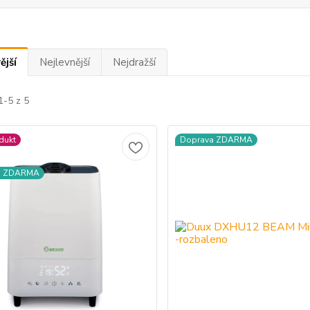
ější
Nejlevnější
Nejdražší
1-5 z 5
dukt
Doprava ZDARMA
a ZDARMA