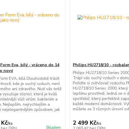
Form Eva, bílý - vráceno do 14
Philips HU2718/10 - rozbale
ko nový
Philips HU2718/10 Series 2000
Trápí vás suchý vzduch v dom
Form EVA, bílá Dlouhodobě trávit
Pořiďte si zvlhčovač vzduchu Ph
stnosti, kde je suchý vzduch, není
HU2718/10 Series 2000, který 
emného ani zdravého. Nutí vás totiž
lepšímu prostředí. Jedná se o 
a vysušuje sliznici, která je kvůli
spotřebič, který perfektně za
itelnější vůči virům, bakteriím a
každé moderní domácnosti. Vyb
. Nejlepším, nejrychlejším a
můžete ze 3 různých úrovní zvlh
i nejelegantnějším způsobem, jak
 Kč
2 499 Kč
/
ks
/
ks
Skladem
č
bez DPH
2 065 Kč
bez DPH