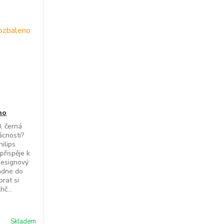
no
, černá
ácnosti?
ilips
přispěje k
designový
padne do
rat si
č...
Skladem