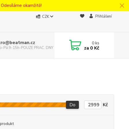
! Odesíláme okamžitě!
Přihlášení
CZK
tro@beatman.cz
0
ks
za
0 Kč
 Po-Pá:9-15h-POUZE PRAC. DNY
Do
Kč
produkt