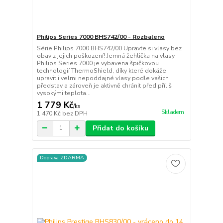
Philips Series 7000 BHS742/00 - Rozbaleno
Série Philips 7000 BHS742/00 Upravte si vlasy bez
obav z jejich poškození! Jemná žehlička na vlasy
Philips Series 7000 je vybavena špičkovou
technologií ThermoShield, díky které dokáže
upravit i velmi nepoddajné vlasy podle vašich
představ a zároveň je aktivně chránit před příliš
vysokými teplota...
1 779 Kč
/
ks
Skladem
1 470 Kč
bez DPH
Přidat do košíku
Doprava ZDARMA