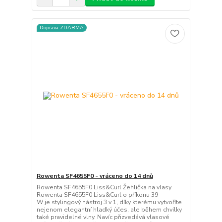
Doprava ZDARMA
Rowenta SF4655F0 - vráceno do 14 dnů
Rowenta SF4655F0 Liss&Curl Žehlička na vlasy
Rowenta SF4655F0 Liss&Curl o příkonu 39
W je stylingový nástroj 3 v 1, díky kterému vytvoříte
nejenom elegantní hladký účes, ale během chvilky
také pravidelné vlny. Navíc přizvedává vlasové