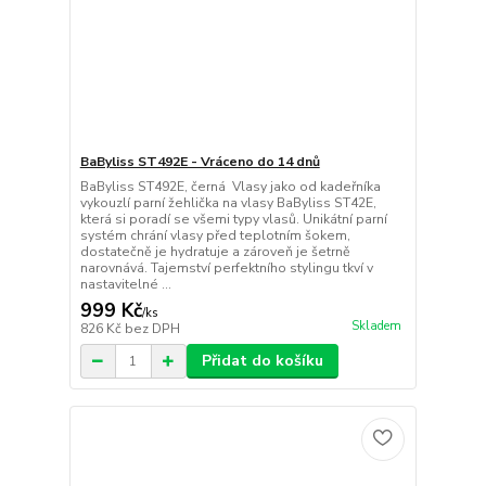
BaByliss ST492E - Vráceno do 14 dnů
BaByliss ST492E, černá Vlasy jako od kadeřníka
vykouzlí parní žehlička na vlasy BaByliss ST42E,
která si poradí se všemi typy vlasů. Unikátní parní
systém chrání vlasy před teplotním šokem,
dostatečně je hydratuje a zároveň je šetrně
narovnává. Tajemství perfektního stylingu tkví v
nastavitelné ...
999 Kč
/
ks
Skladem
826 Kč
bez DPH
Přidat do košíku