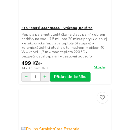
Eta Fenité 3337 90000 - vráceno, použito
Popis a parametry žehlička na vlasy parní • objem
nádržky na vodu 7,5 ml (pro 20 minut páry) • displej
• elektronická regulace teploty (4 stupně) •
keramická žehlicí plocha s turmalínem • příkon 40
W • kabel 1,7 m • max. teplota 220 °C •
bezpečnostní vypínání • cestovní pouzdro
499 Kč
/
ks
Skladem
412 Kč
bez DPH
Přidat do košíku