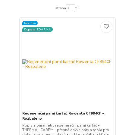
strana
z 1
Novinka
Doprava ZDARMA
Regenerační parní kartáč Rowenta CF9940F -
Rozbaleno
Popis a parametry regenerační parní kartáč •
THERMAL CARE™ – přesná dávka páry a tepla pro
dokonalou obnovu vlasů • rychlé zahřátí do 60 s •