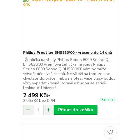
Philips Prestige BHS830/00 - vráceno do 14 dnů
Žehlička na vlasy Philips Series 8000 SenseIQ
BHS830/00 Prémiová žehlička na vlasy Philips
Series 8000 SenseIQ BHS830/00 vám pomůže
vytvořit účes vašich snů. Nezáleží na tom, zda se
chystáte do práce, nebo na ples. Vaše vlasy budou
vždy vypadat krásně, zdravě a budou se zářivě
lesknout. Univerzá...
2 499 Kč
/
ks
Skladem
2 065 Kč
bez DPH
Přidat do košíku