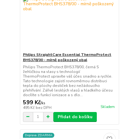
Philips StraightCare Essential ThermoProtect
BHS378/00 - mírně poškozený obal
Philips ThermoProtect BHS378/00, černá S
žehličkou na vlasy s technologií
ThermoProtect upravíte váš účes snadno a rychle.
Tato technologie zajistí rovnoměrnou distribuci
tepla do plochy destiček bez nežádoucího
přehřívání. Zářivě lesklých vlasů a hladkého účesu
docílíte s funkcí ionizace a s dlo...
599 Kč
/
ks
Skladem
495 Kč
bez DPH
Přidat do košíku
Doprava ZDARMA