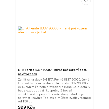
ETA Fenité 8337 90000 - mírně poškozený obal,
nový výrobek
Žehlička na vlasy 2v1 ETA Fenité 8337 90000, černá
Luxusní žehlička na vlasy ETA Fenité 8337 90000 v
exkluzivním černém provedení s Rose Gold detaily
bude ozdobou vaší koupelny. Zároveň
se také skvěle postará o vaše vlasy, zvládne je
narovnat i navlnit. Teplotu si můžete zvolit v rozmezí
od 150 d...
999 Kč
/
ks