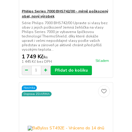
Philips Series 7000 BHS742/00 - mírně poškozený
obal, nový výrobek
Série Philips 7000 BHS742/00 Upravte si vlasy bez
obav z jejich poškození! Jemná žehlička na vlasy
Philips Series 7000 je vybavena špičkovou
technologií ThermoShield, díky které dokáže
upravit i velmi nepoddajné vlasy podle vašich
představ a zároveň je aktivně chránit před příliš
vysokými teplota...
1 749 Kč
/
ks
Skladem
1 445 Kč
bez DPH
Přidat do košíku
Novinka
Doprava ZDARMA