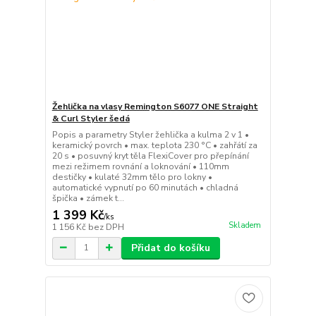
Žehlička na vlasy Remington S6077 ONE Straight
& Curl Styler šedá
Popis a parametry Styler žehlička a kulma 2 v 1 •
keramický povrch • max. teplota 230 °C • zahřátí za
20 s • posuvný kryt těla FlexiCover pro přepínání
mezi režimem rovnání a loknování • 110mm
destičky • kulaté 32mm tělo pro lokny •
automatické vypnutí po 60 minutách • chladná
špička • zámek t...
1 399 Kč
/
ks
Skladem
1 156 Kč
bez DPH
Přidat do košíku