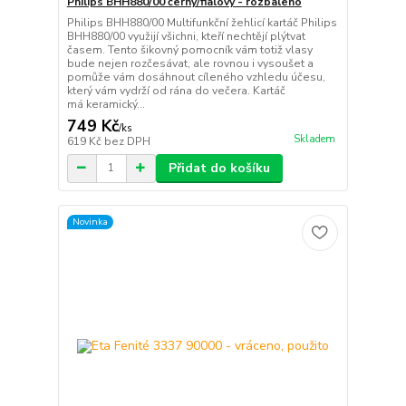
Philips BHH880/00 černý/fialový - rozbaleno
Philips BHH880/00 Multifunkční žehlicí kartáč Philips
BHH880/00 využijí všichni, kteří nechtějí plýtvat
časem. Tento šikovný pomocník vám totiž vlasy
bude nejen rozčesávat, ale rovnou i vysoušet a
pomůže vám dosáhnout cíleného vzhledu účesu,
který vám vydrží od rána do večera. Kartáč
má keramický...
749 Kč
/
ks
Skladem
619 Kč
bez DPH
Přidat do košíku
Novinka