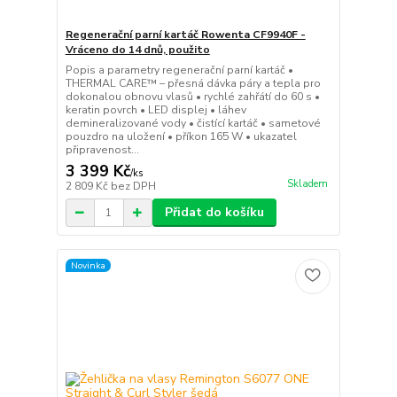
Regenerační parní kartáč Rowenta CF9940F -
Vráceno do 14 dnů, použito
Popis a parametry regenerační parní kartáč •
THERMAL CARE™ – přesná dávka páry a tepla pro
dokonalou obnovu vlasů • rychlé zahřátí do 60 s •
keratin povrch • LED displej • láhev
demineralizované vody • čistící kartáč • sametové
pouzdro na uložení • příkon 165 W • ukazatel
připravenost...
3 399 Kč
/
ks
Skladem
2 809 Kč
bez DPH
Přidat do košíku
Novinka