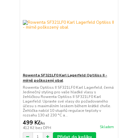
Rowenta SF321LF0 Karl Lagerfeld Optiliss II -
mírně poškozený obal
Rowenta Optiliss II SF321LF0 Karl Lagerfeld, černá
Jedinečný styling pro vaše hladké vlasy s
žehličkou Rowenta Optiliss II SF321LF0 Karl
Lagerfeld. Upravte své vlasy do požadovaného
účesu s maximálním leskem během krátké chvíle.
Žehlička nabízí 10 stupňů regulace teploty v
rozsahu 130 až 230 °C a...
499 Kč
/
ks
Skladem
412 Kč
bez DPH
Přidat do košíku