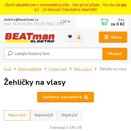
Zboží skladem jen v omezeném počtu - kdo první přijde... Na vše záruka
12 - 24 měsíců! Odesíláme okamžitě!
0
ks
elektro@beatman.cz
CZK
za
0 Kč
mail: Po-Pá:9-15h-POUZE PRAC. DNY
Menu
Hledat
Úvod
Malé spotřebiče
Osobní péče
Péče o vlasy
Žehličky na vlasy
Žehličky na vlasy
Upřesnit parametry
Nejnovější
Nejlevnější
Nejdražší
Zobrazuji 1-18 z 18