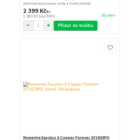
demineralizované vody • čistící kartáč
2 399 Kč
/
ks
Skladem
1 983 Kč
bez DPH
Přidat do košíku
Rowenta Easyliss II Copper Forever SF1629F0,