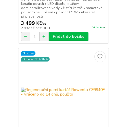
keratin povrch • LED displej • láhev
demineralizované vody • čistící kartáč • sametové
pouzdro na uložení • příkon 165 W • ukazatel
připravenosti ...
3 499 Kč
/
ks
Skladem
2 892 Kč
bez DPH
Přidat do košíku
Novinka
Doprava ZDARMA