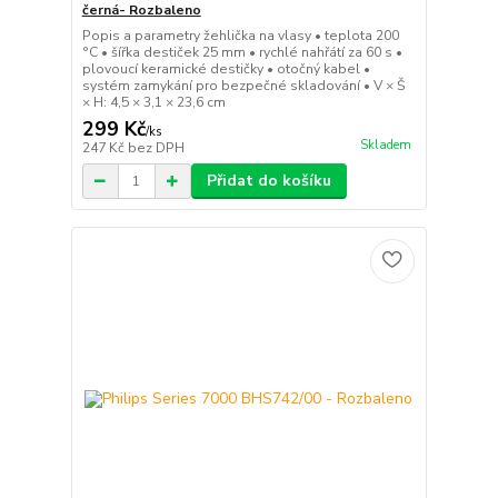
černá- Rozbaleno
Popis a parametry žehlička na vlasy • teplota 200
°C • šířka destiček 25 mm • rychlé nahřátí za 60 s •
plovoucí keramické destičky • otočný kabel •
systém zamykání pro bezpečné skladování • V × Š
× H: 4,5 × 3,1 × 23,6 cm
299 Kč
/
ks
Skladem
247 Kč
bez DPH
Přidat do košíku