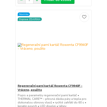
Novinka
Doprava ZDARMA
Regenerační parní kartáč Rowenta CF9940F -
Vráceno, použito
Popis a parametry regenerační parní kartáč •
THERMAL CARE™ – přesná dávka páry a tepla pro
dokonalou obnovu vlasů • rychlé zahřátí do 60 s •
keratin povrch • LED displej • láhev