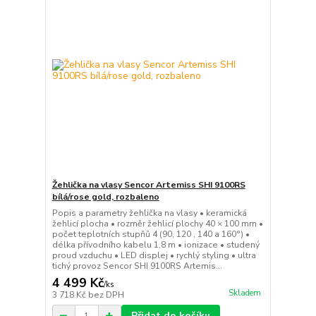
Žehlička na vlasy Sencor Artemiss SHI 9100RS
bílá/rose gold, rozbaleno
Popis a parametry žehlička na vlasy • keramická
žehlicí plocha • rozměr žehlicí plochy 40 × 100 mm •
počet teplotních stupňů 4 (90, 120 , 140 a 160°) •
délka přívodního kabelu 1,8 m • ionizace • studený
proud vzduchu • LED displej • rychlý styling • ultra
tichý provoz Sencor SHI 9100RS Artemis...
4 499 Kč
/
ks
Skladem
3 718 Kč
bez DPH
Přidat do košíku