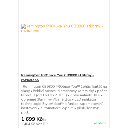
Remington PROluxe You CB9800 stříbrný -
rozbaleno
Remington CB9800 PROluxe You™ žehlicí kartáč na
vlasy • žehlicí povrch: diamantový keramický • počet
teplot: 3 (od 160 do 210 °C) • doba nahřátí: 30 s •
objemné 38mm vyhřívané tělo • LED indikátor
technologie StyleAdapt™ • funkce zapamatování
nastavení • automatické vypnutí • příslušenství:
pod...
1 699 Kč
/
ks
Skladem
1 404 Kč
bez DPH