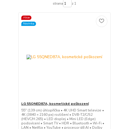
strana
z 1
Akce
Novinka
LG 55QNED87A, kosmetické poškození
55" (139 cm) úhlopříčka • 4K UHD Smart televize •
4K (3840 × 2160 px) rozlišení • DVB-T2/C/S2
(HEVC/H.265) • LED displej • Mini LED (Edge)
podsvícení • Smart TV • HDR • Bluetooth • Wi-Fi •
LAN • Netflix • YouTube • procesor α8 AI • Dolby