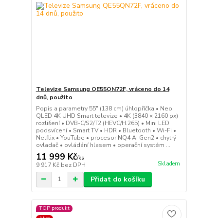
Televize Samsung QE55QN72F, vráceno do 14
dnů, použito
Popis a parametry 55" (138 cm) úhlopříčka • Neo
QLED 4K UHD Smart televize • 4K (3840 × 2160 px)
rozlišení • DVB-C/S2/T2 (HEVC/H.265) • Mini LED
podsvícení • Smart TV • HDR • Bluetooth • Wi-Fi •
Netflix • YouTube • procesor NQ4 AI Gen2 • chytrý
ovladač • ovládání hlasem • operační systém ...
11 999 Kč
/
ks
Skladem
9 917 Kč
bez DPH
Přidat do košíku
TOP produkt