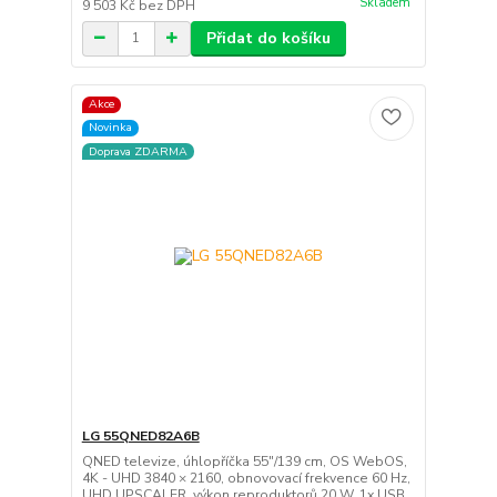
Skladem
9 503 Kč
bez DPH
Přidat do košíku
Akce
Novinka
Doprava ZDARMA
LG 55QNED82A6B
QNED televize, úhlopříčka 55"/139 cm, OS WebOS,
4K - UHD 3840 × 2160, obnovovací frekvence 60 Hz,
UHD UPSCALER, výkon reproduktorů 20 W, 1x USB,