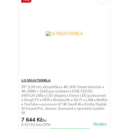
Akce
LG 55UA73006LA
55" (139 cm) úhlopříčka • 4K UHD Smart televize •
4K (3840 × 2160 px) rozlišení • DVB-T2/C/S2
(HEVC/H.265) • LED displej • Direct LED podsvícení
• Smart TV • HDR • Bluetooth • Wi-Fi • LAN • Netflix
• YouTube • procesor α7 4K Gen8 AI • Dolby Digital,
AI Sound Pro, stereo, Surround • operační systém
W
7 644 Kč
/
ks
Skladem
6 317 Kč
bez DPH