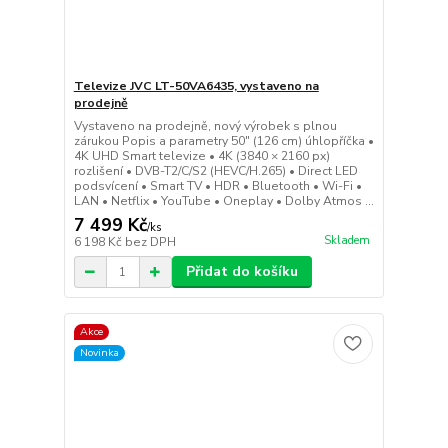
Televize JVC LT-50VA6435, vystaveno na
prodejně
Vystaveno na prodejně, nový výrobek s plnou
zárukou Popis a parametry 50" (126 cm) úhlopříčka •
4K UHD Smart televize • 4K (3840 × 2160 px)
rozlišení • DVB-T2/C/S2 (HEVC/H.265) • Direct LED
podsvícení • Smart TV • HDR • Bluetooth • Wi-Fi •
LAN • Netflix • YouTube • Oneplay • Dolby Atmos ...
7 499 Kč
/
ks
Skladem
6 198 Kč
bez DPH
Přidat do košíku
Akce
Novinka