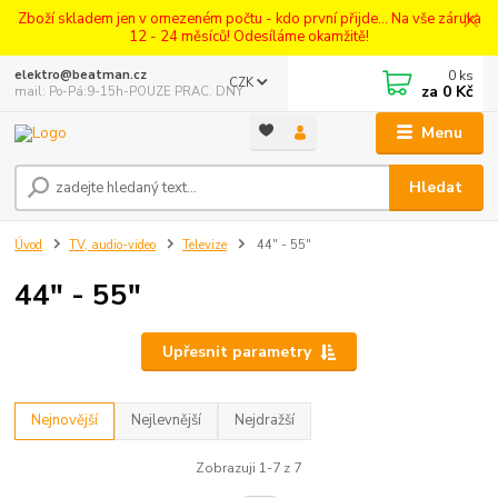
Zboží skladem jen v omezeném počtu - kdo první přijde... Na vše záruka
12 - 24 měsíců! Odesíláme okamžitě!
0
ks
elektro@beatman.cz
CZK
za
0 Kč
mail: Po-Pá:9-15h-POUZE PRAC. DNY
Menu
Hledat
Úvod
TV, audio-video
Televize
44" - 55"
44" - 55"
Upřesnit parametry
Nejnovější
Nejlevnější
Nejdražší
Zobrazuji 1-7 z 7