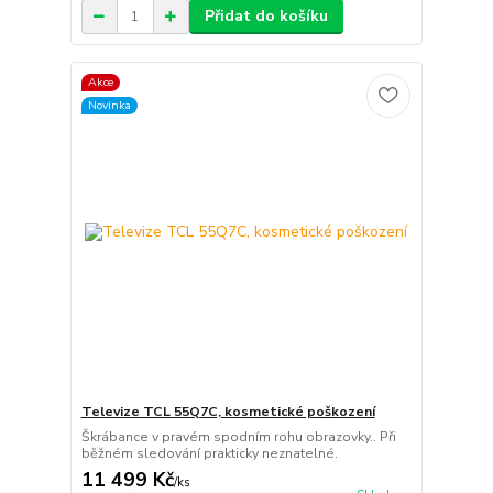
Přidat do košíku
Akce
Novinka
Televize TCL 55Q7C, kosmetické poškození
Škrábance v pravém spodním rohu obrazovky.. Při
běžném sledování prakticky neznatelné.
11 499 Kč
/
ks