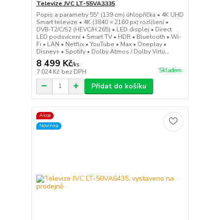
Televize JVC LT-55VA3335
Popis a parametry 55" (139 cm) úhlopříčka • 4K UHD
Smart televize • 4K (3840 × 2160 px) rozlišení •
DVB-T2/C/S2 (HEVC/H.265) • LED displej • Direct
LED podsvícení • Smart TV • HDR • Bluetooth • Wi-
Fi • LAN • Netflix • YouTube • Max • Oneplay •
Disney+ • Spotify • Dolby Atmos / Dolby Virtu...
8 499 Kč
/
ks
Skladem
7 024 Kč
bez DPH
Přidat do košíku
Akce
Novinka