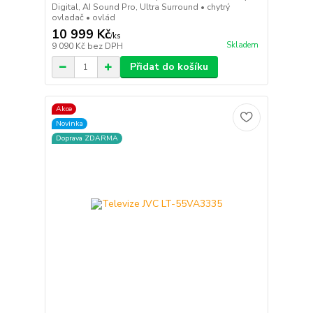
Digital, AI Sound Pro, Ultra Surround • chytrý
ovladač • ovlád
10 999 Kč
/
ks
Skladem
9 090 Kč
bez DPH
Přidat do košíku
Akce
Novinka
Doprava ZDARMA