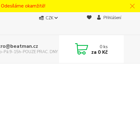
! Odesíláme okamžitě!
Přihlášení
CZK
tro@beatman.cz
0
ks
za
0 Kč
 Po-Pá:9-15h-POUZE PRAC. DNY