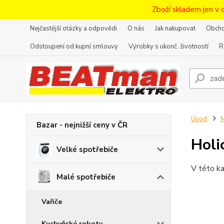
Zboží skladem jen v 
Nejčastější otázky a odpovědi
O nás
Jak nakupovat
Obcho
Odstoupení od kupní smlouvy
Výrobky s ukonč. životností
R
Úvod
M
Bazar - nejnižší ceny v ČR
Holi
Velké spotřebiče
V této ka
Malé spotřebiče
Vařiče
Kuchyňské roboty