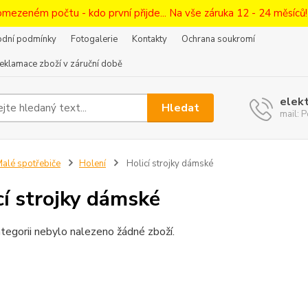
omezeném počtu - kdo první přijde... Na vše záruka 12 - 24 měsíců
dní podmínky
Fotogalerie
Kontakty
Ochrana soukromí
eklamace zboží v záruční době
elek
Hledat
mail:
alé spotřebiče
Holení
Holicí strojky dámské
cí strojky dámské
tegorii nebylo nalezeno žádné zboží.