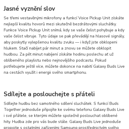
Jasné vyznění slov
Se třemi vestavěnými mikrofony a funkcí Voice Pickup Unit získáte
nejlepší kvalitu hovorů mezi skutečně bezdrátovými sluchátky.
Funkce Voice Pickup Unit snímá, kdy se vaše čelist pohybuje a kdy
vaše čelist vibruje. Tyto údaje se pak převádějí na hlasové signály,
aby poskytly vylepšenou kvalitu zvuku — i když jste obklopeni
hlukem. Stačí nabíjet pár minut a znovu se můžete obklopit
hudbou. Za pět minut nabíjení získáte hodinu poslechu ať už
oblíbeného playlistu nebo nejnovějšího podcastu. Pokud
potřebujete ještě více, můžete dokonce na nabití Galaxy Buds Live
na cestách využít i energii svého smartphonu.
Sdílejte a poslouchejte s přáteli
Sdílejte hudbu bez samotného sdílení sluchátek. S funkcí Buds
Together jednoduše připojíte ke svému telefonu Galaxy Buds Live
i své přátele, se kterými můžete společně poslouchat oblíbené
hity. Hudba zde pro vás bude stále. Galaxy Buds Live jednoduše
propojte s ostatními zařízeními Samsung prostřednictvím svého