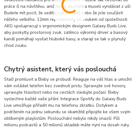
práce či na návštěvu, aniž byste sluchátka museli vyndávat z uší.
Budete mít pocit, že sedíte v první řadě nebo že jste součástí
něčeho velkého. 12mm reproduktory se zvukem od společnosti
AKG spolupracují s ergonomickým designem Galaxy Buds Live,
aby poskytly prostorový zvuk, zatímco výkonný driver a basový
kanál pomáhají vysílat hluboké basy, a starají se tak o plynulý
chod zvuku.
Chytrý asistent, který vás poslouchá
Stačí promluvit a Bixby se probudí. Reaguje na váš hlas a umožní
vám ovládat telefon bez zvednutí prstu. Spravujte své hovory,
upravujte hlasitost nebo na cestách sledujte počasí. Bixby
vyslechne každé vaše přání. Integrace Spotify do Galaxy Buds
Live umožňuje přiřadit mu na telefonu zkratku. Dotykem a
podržením na jednu sekundu se okamžitě připojíte ke všem svým
oblíbeným playlistům. Poslouchání nebylo nikdy snazší. Půl
milionu podcastů a 50 milionů skladeb máte nyní na dosah ruky.