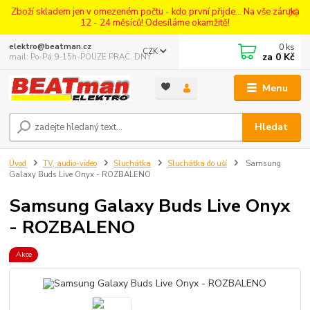
Zboží skladem jen v omezeném počtu - kdo první přijde... Na vše záruka
12 - 24 měsíců! Odesíláme okamžitě!
0
ks
elektro@beatman.cz
CZK
za
0 Kč
mail: Po-Pá:9-15h-POUZE PRAC. DNY
Menu
Hledat
Úvod
TV, audio-video
Sluchátka
Sluchátka do uší
Samsung
Galaxy Buds Live Onyx - ROZBALENO
Samsung Galaxy Buds Live Onyx
- ROZBALENO
Akce