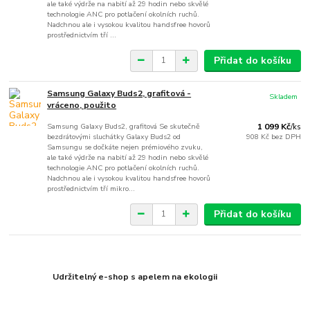
ale také výdrže na nabití až 29 hodin nebo skvělé
technologie ANC pro potlačení okolních ruchů.
Nadchnou ale i vysokou kvalitou handsfree hovorů
prostřednictvím tří ...
Přidat do košíku
Samsung Galaxy Buds2, grafitová -
Skladem
vráceno, použito
Samsung Galaxy Buds2, grafitová Se skutečně
1 099 Kč
/
ks
bezdrátovými sluchátky Galaxy Buds2 od
908 Kč
bez DPH
Samsungu se dočkáte nejen prémiového zvuku,
ale také výdrže na nabití až 29 hodin nebo skvělé
technologie ANC pro potlačení okolních ruchů.
Nadchnou ale i vysokou kvalitou handsfree hovorů
prostřednictvím tří mikro...
Přidat do košíku
Udržitelný e-shop s apelem na ekologii