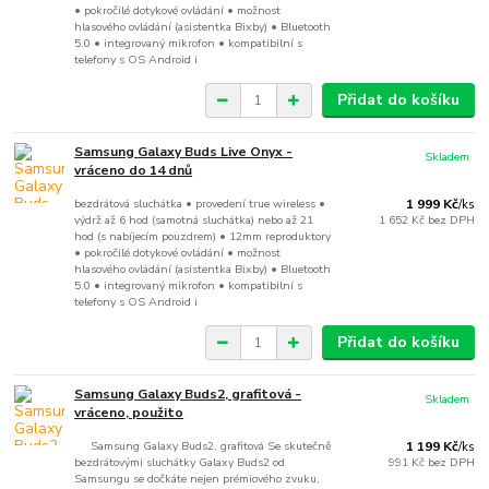
• pokročilé dotykové ovládání • možnost
hlasového ovládání (asistentka Bixby) • Bluetooth
5.0 • integrovaný mikrofon • kompatibilní s
telefony s OS Android i
Přidat do košíku
Samsung Galaxy Buds Live Onyx -
Skladem
vráceno do 14 dnů
bezdrátová sluchátka • provedení true wireless •
1 999 Kč
/
ks
výdrž až 6 hod (samotná sluchátka) nebo až 21
1 652 Kč
bez DPH
hod (s nabíjecím pouzdrem) • 12mm reproduktory
• pokročilé dotykové ovládání • možnost
hlasového ovládání (asistentka Bixby) • Bluetooth
5.0 • integrovaný mikrofon • kompatibilní s
telefony s OS Android i
Přidat do košíku
Samsung Galaxy Buds2, grafitová -
Skladem
vráceno, použito
Samsung Galaxy Buds2, grafitová Se skutečně
1 199 Kč
/
ks
bezdrátovými sluchátky Galaxy Buds2 od
991 Kč
bez DPH
Samsungu se dočkáte nejen prémiového zvuku,