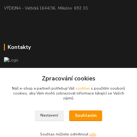
VÝDEJNA - Valtická 1644/36, Mikulov 692 01
Kontakty
beatman.cz
Zpracování cookies
mail: Po-Pá:9-15h-POUZE PRAC. DNY
Náš e-shop a partneři potřebují Váš
souhlas
s použitím souborů
cookies, aby Vám mohli zobrazovat informace týkající se Vašich
elektro@beatman.cz
zájmů.
Souhlasím
Nastavení
Souhlas můžete odmítnout
zde
.