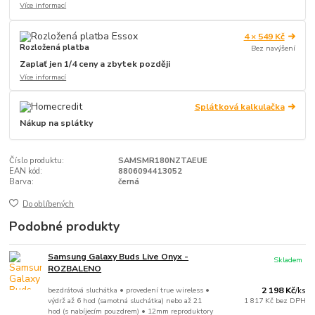
Více informací
4 × 549 Kč
Rozložená platba
Bez navýšení
Zaplať jen 1/4 ceny a zbytek později
Více informací
Splátková kalkulačka
Nákup na splátky
Číslo produktu:
SAMSMR180NZTAEUE
EAN kód:
8806094413052
Barva:
černá
Do oblíbených
Podobné produkty
Samsung Galaxy Buds Live Onyx -
Skladem
ROZBALENO
bezdrátová sluchátka • provedení true wireless •
2 198 Kč
/
ks
výdrž až 6 hod (samotná sluchátka) nebo až 21
1 817 Kč
bez DPH
hod (s nabíjecím pouzdrem) • 12mm reproduktory