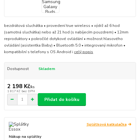
bezdrátová sluchátka • provedení true wireless • výdrž až 6 hod
(samotná sluchátka) nebo až 21 hod (s nabíjecím pouzdrem) • 12mm
reproduktory • pokročilé dotykové ovládání • možnost hlasového
ovládání (asistentka Bixby) • Bluetooth 5.0 • integrovaný mikrofon •
kompatibilní s telefony s OS Android i
celý popis
Dostupnost
Skladem
2 198 Kč
/
ks
1 817 Kč
bez DPH
Přidat do košíku
Splátková kalkulačka
Nákup na splátky