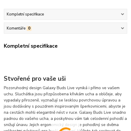
Kompletní specifikace
Komentáře
0
Kompletní specifikace
Stvořené pro vaše uši
Pozoruhodný design Galaxy Buds Live vyniká i přímo ve vašem
uchu. Sluchátka jsou přizpůsobena křivkám ucha a obličeje, aby
vypadaly přirozeně, vyznačují se lesklou povrchovou úpravou a
jsou dodávány s pouzdrem inspirovaným šperkovnicemi, abyste je
na cestách mohli elegantně nést v ruce. Galaxy Buds Live snadno
padnou do vašeho ucha, a poskytnou vám tak celodenní pohodlí a
snižují únavu. Jejich ergonomický design je pohodlný se dvěma
velikostmi nástavců pro lepší uchycení. Můžete tak cestovat do