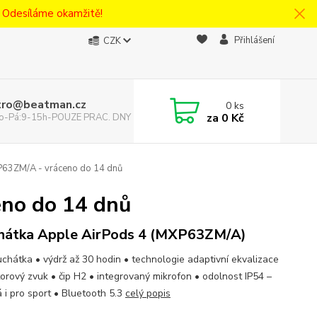
! Odesíláme okamžitě!
Přihlášení
CZK
tro@beatman.cz
0
ks
za
0 Kč
 Po-Pá:9-15h-POUZE PRAC. DNY
63ZM/A - vráceno do 14 dnů
no do 14 dnů
hátka Apple AirPods 4 (MXP63ZM/A)
uchátka • výdrž až 30 hodin • technologie adaptivní ekvalizace
torový zvuk • čip H2 • integrovaný mikrofon • odolnost IP54 –
 i pro sport • Bluetooth 5.3
celý popis