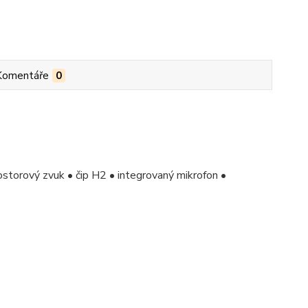
Komentáře
0
ostorový zvuk • čip H2 • integrovaný mikrofon •