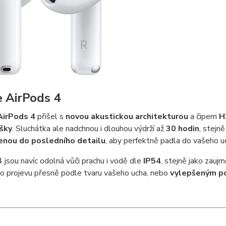
 AirPods 4
AirPods 4
přišel s
novou akustickou architekturou
a čipem
H
ýšky
. Sluchátka ale nadchnou i dlouhou výdrží až
30 hodin
, stejn
enou do posledního detailu
, aby perfektně padla do vašeho u
 jsou navíc odolná vůči prachu i vodě dle
IP54
, stejně jako zauj
o projevu přesně podle tvaru vašeho ucha, nebo
vylepšeným p