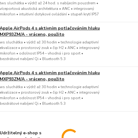
tws sluchátka • výdrž až 24 hod. s nabíjecím pouzdrem •
víceportová akustická architektura • ANC • integrovaný
mikrofon • intuitivní dotykové ovládání • stupeň krytí IP57
Apple AirPods 4 s aktivním potlačováním hluku
MXP93ZM/A - vráceno, použito
ws sluchátka • výdrž až 30 hodin • technologie adaptivní
ekvalizace • prostorový zvuk • čip H2 • ANC • integrovaný
mikrofon • odolnost IP54 – vhodná i pro sport •
bezdrátové nabíjení Qi • Bluetooth 5.3
Apple AirPods 4 s aktivním potlačováním hluku
MXP93ZM/A - vráceno, použito
ws sluchátka • výdrž až 30 hodin • technologie adaptivní
ekvalizace • prostorový zvuk • čip H2 • ANC • integrovaný
mikrofon • odolnost IP54 – vhodná i pro sport •
bezdrátové nabíjení Qi • Bluetooth 5.3
Udržitelný e-shop s