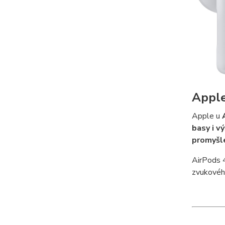
Apple
Apple u
basy i v
promyšl
AirPods 4
zvukovéh