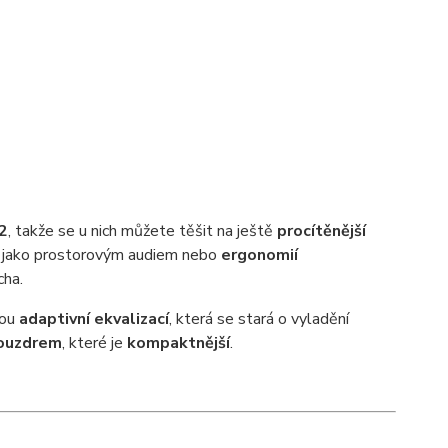
2
, takže se u nich můžete těšit na ještě
procítěnější
ě jako prostorovým audiem nebo
ergonomií
cha.
mou
adaptivní ekvalizací
, která se stará o vyladění
ouzdrem
, které je
kompaktnější
.