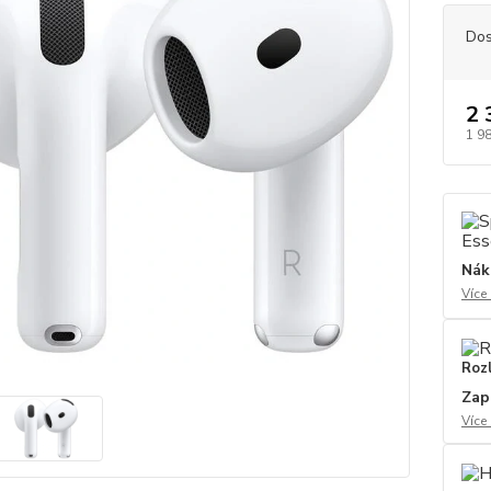
Dos
2 
1 9
Nák
Více
Roz
Zap
Více