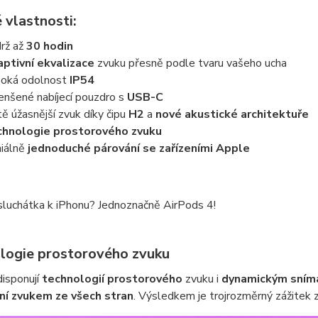
 vlastnosti:
rž až
30 hodin
ptivní ekvalizace
zvuku přesně podle tvaru vašeho ucha
oká odolnost
IP54
nšené nabíjecí pouzdro s
USB-C
tě úžasnější zvuk díky čipu
H2
a
nové akustické architektuře
hnologie prostorového zvuku
iálně
jednoduché párování se zařízeními Apple
sluchátka k iPhonu? Jednoznačně AirPods 4!
logie prostorového zvuku
disponují
technologií prostorového
zvuku i
dynamickým snímá
í zvukem ze všech stran
. Výsledkem je trojrozměrný zážitek z