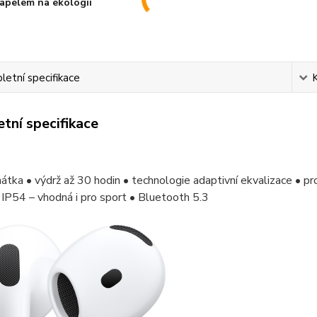
apelem na ekologii
etní specifikace
tní specifikace
átka • výdrž až 30 hodin • technologie adaptivní ekvalizace • pr
IP54 – vhodná i pro sport • Bluetooth 5.3