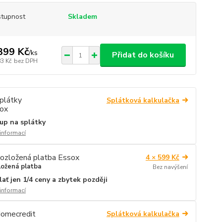
tupnost
Skladem
399 Kč
/
ks
Přidat do košíku
83 Kč
bez DPH
Splátková kalkulačka
up na splátky
 informací
4 × 599 Kč
ložená platba
Bez navýšení
lať jen 1/4 ceny a zbytek později
 informací
Splátková kalkulačka