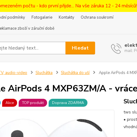
omezeném počtu - kdo první přijde... Na vše záruka 12 - 24 měsíců
dní podmínky
Fotogalerie
Kontakty
Ochrana soukromí
eklamace zboží v záruční době
elek
Hledat
mail:
V, audio-video
Sluchátka
Sluchátka do uší
Apple AirPods 4 MXP
e AirPods 4 MXP63ZM/A - vráce
Sluc
Akce
TOP produkt
Doprava ZDARMA
tws sl
• pros
vhodná