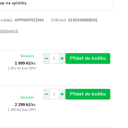
up na splátky
roduktu:
APPMXP63ZMA
EAN kód:
0195949688591
oblíbených
Skladem
Přidat do košíku
1 999 Kč
/
ks
1 652 Kč
bez DPH
Přidat do košíku
Skladem
2 299 Kč
/
ks
1 900 Kč
bez DPH