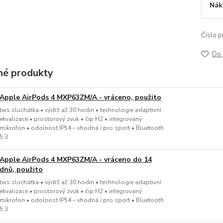
Nák
Číslo p
Do 
é produkty
Apple AirPods 4 MXP63ZM/A - vráceno, použito
tws sluchátka • výdrž až 30 hodin • technologie adaptivní
ekvalizace • prostorový zvuk • čip H2 • integrovaný
mikrofon • odolnost IP54 – vhodná i pro sport • Bluetooth
5.3
Apple AirPods 4 MXP63ZM/A - vráceno do 14
dnů, použito
tws sluchátka • výdrž až 30 hodin • technologie adaptivní
ekvalizace • prostorový zvuk • čip H2 • integrovaný
mikrofon • odolnost IP54 – vhodná i pro sport • Bluetooth
5.3