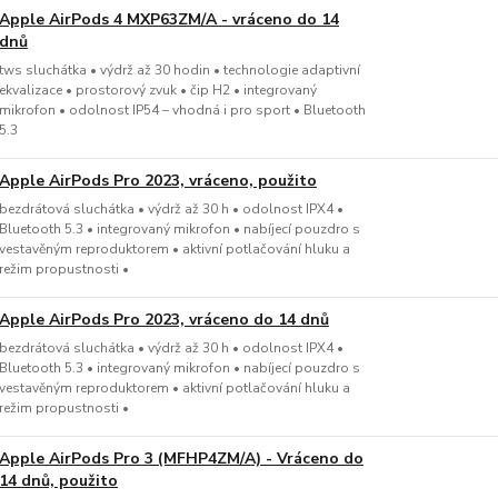
Apple AirPods 4 MXP63ZM/A - vráceno do 14
dnů
tws sluchátka • výdrž až 30 hodin • technologie adaptivní
ekvalizace • prostorový zvuk • čip H2 • integrovaný
mikrofon • odolnost IP54 – vhodná i pro sport • Bluetooth
5.3
Apple AirPods Pro 2023, vráceno, použito
bezdrátová sluchátka • výdrž až 30 h • odolnost IPX4 •
Bluetooth 5.3 • integrovaný mikrofon • nabíjecí pouzdro s
vestavěným reproduktorem • aktivní potlačování hluku a
režim propustnosti •
Apple AirPods Pro 2023, vráceno do 14 dnů
bezdrátová sluchátka • výdrž až 30 h • odolnost IPX4 •
Bluetooth 5.3 • integrovaný mikrofon • nabíjecí pouzdro s
vestavěným reproduktorem • aktivní potlačování hluku a
režim propustnosti •
Apple AirPods Pro 3 (MFHP4ZM/A) - Vráceno do
14 dnů, použito