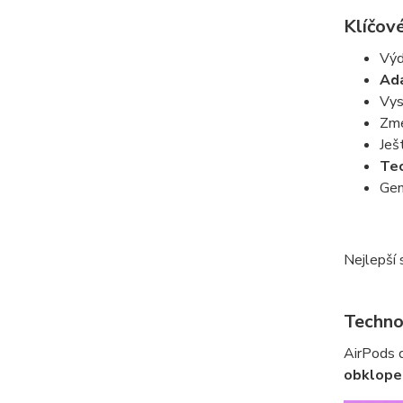
Klíčové
Výd
Ada
Vys
Zme
Ješ
Tec
Gen
Nejlepší 
Techno
AirPods 
obklopen