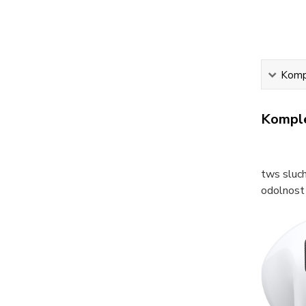
Kompl
Komple
tws sluch
odolnost 