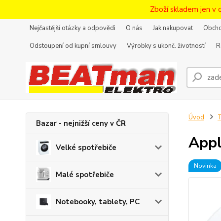
Zboží skladem jen v 
Nejčastější otázky a odpovědi
O nás
Jak nakupovat
Obcho
Odstoupení od kupní smlouvy
Výrobky s ukonč. životností
R
Úvod
T
Bazar - nejnižší ceny v ČR
Appl
Velké spotřebiče
Novinka
Malé spotřebiče
Notebooky, tablety, PC