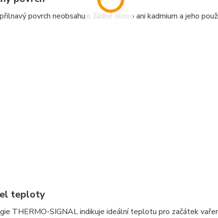
řilnavý povrch neobsahuje žádné olovo ani kadmium a jeho použí
el teploty
ie THERMO-SIGNAL indikuje ideální teplotu pro začátek vaření a