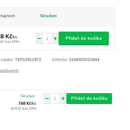
tupnost
Skladem
8 Kč
/
ks
Přidat do košíku
 Kč
bez DPH
roduktu:
TEFG2811972
EAN kód:
3168430322844
oblíbených
Skladem
Přidat do košíku
748 Kč
/
ks
618 Kč
bez DPH