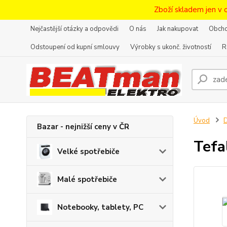
Zboží skladem jen v 
Nejčastější otázky a odpovědi
O nás
Jak nakupovat
Obcho
Odstoupení od kupní smlouvy
Výrobky s ukonč. životností
R
Úvod
D
Bazar - nejnižší ceny v ČR
Tefa
Velké spotřebiče
Malé spotřebiče
Notebooky, tablety, PC