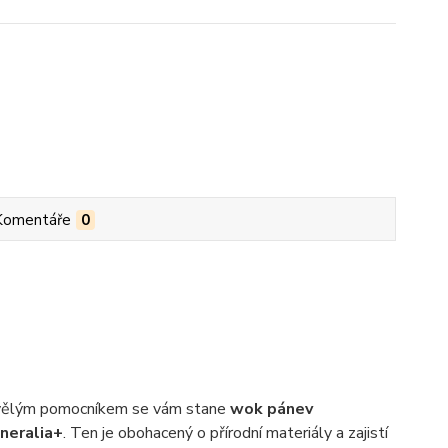
Komentáře
0
 Skvělým pomocníkem se vám stane
wok
pánev
neralia+
. Ten je obohacený o přírodní materiály a zajistí