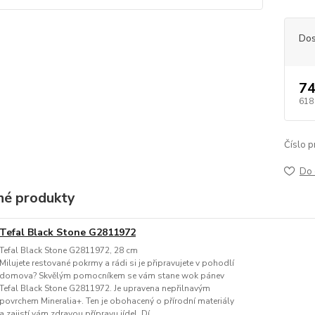
Dos
74
618
Číslo p
Do 
é produkty
Tefal Black Stone G2811972
Tefal Black Stone G2811972, 28 cm
Milujete restované pokrmy a rádi si je připravujete v pohodlí
domova? Skvělým pomocníkem se vám stane wok pánev
Tefal Black Stone G2811972. Je upravena nepřilnavým
povrchem Mineralia+. Ten je obohacený o přírodní materiály
a zajistí vám zdravou přípravu jídel. Dí...