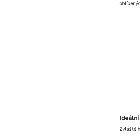
oblíbených
Ideální
Zvláště h