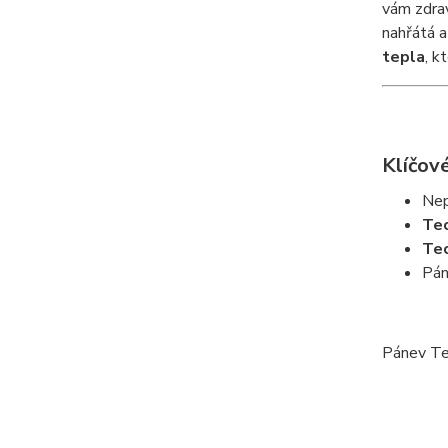
vám zdrav
nahřátá a
tepla
, k
Klíčové
Nep
Te
Te
Pá
Pánev Tef