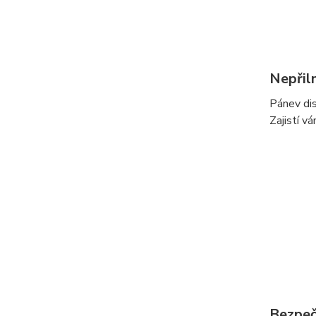
Nepřil
Pánev dis
Zajistí v
Bezpeč