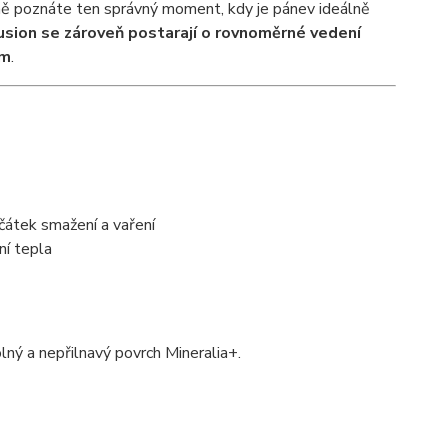
 poznáte ten správný moment, kdy je pánev ideálně
sion se zároveň postarají o rovnoměrné vedení
cm
.
ačátek smažení a vaření
ní tepla
ný a nepřilnavý povrch Mineralia+.