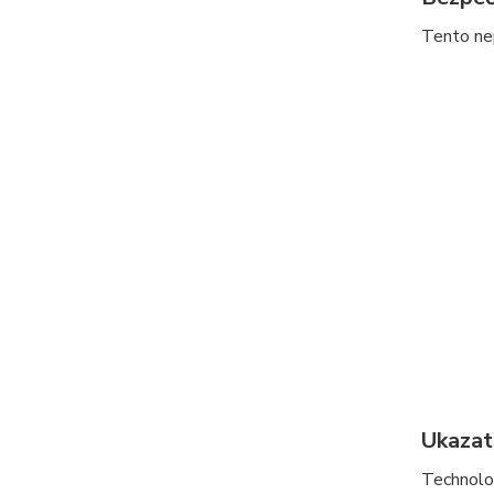
Tento nep
Ukazat
Technolog