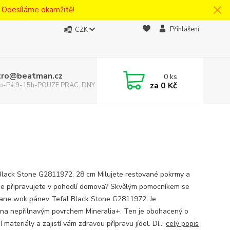
! Odesíláme okamžitě!
Přihlášení
CZK
tro@beatman.cz
0
ks
za
0 Kč
 Po-Pá:9-15h-POUZE PRAC. DNY
Black Stone G2811972, 28 cm Milujete restované pokrmy a
i je připravujete v pohodlí domova? Skvělým pomocníkem se
ane wok pánev Tefal Black Stone G2811972. Je
na nepřilnavým povrchem Mineralia+. Ten je obohacený o
í materiály a zajistí vám zdravou přípravu jídel. Dí...
celý popis