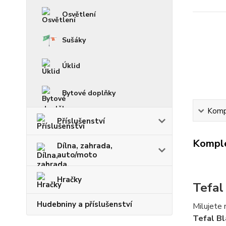
Osvětlení
Sušáky
Úklid
Bytové doplňky
Kompl
Příslušenství
Komple
Dílna, zahrada,
auto/moto
Hračky
Tefal
Hudebniny a příslušenství
Milujete
Tefal B