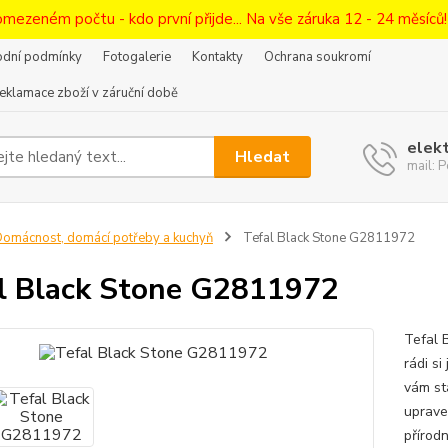
omezeném počtu - kdo první přijde... Na vše záruka 12 - 24 měsíců
dní podmínky
Fotogalerie
Kontakty
Ochrana soukromí
eklamace zboží v záruční době
elek
Hledat
mail:
omácnost, domácí potřeby a kuchyň
Tefal Black Stone G2811972
l Black Stone G2811972
Tefal 
rádi s
vám st
uprave
přírodn