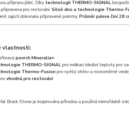
ou přípravu jídel. Díky
technologii THERMO-SIGNAL
bezpečně
 připravena pro restování.
Silné dno a technologie Thermo-Fu
teré zajistí dokonale připravené pokrmy.
Průměr pánve činí 28 
 vlastnosti:
řilnavý
povrch Mineralia+
chnologie THERMO-SIGNAL
pro indikaci ideální teploty pro z
chnologie Thermo-Fusion
pro rychlý ohřev a rovnoměrné vede
nev
vhodná pro restování
al Black Stone je inspirována přírodou a používá mimořádně odol