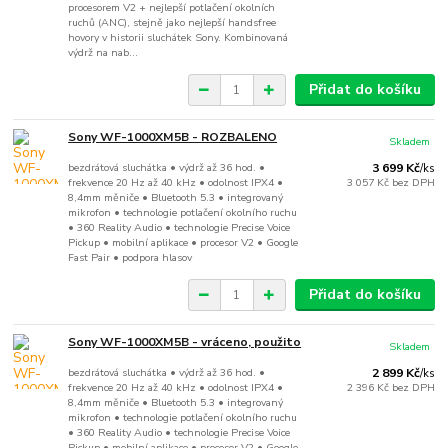
procesorem V2 + nejlepší potlačení okolních
ruchů (ANC), stejně jako nejlepší handsfree
hovory v historii sluchátek Sony. Kombinovaná
výdrž na nab...
Přidat do košíku
Sony WF-1000XM5B - ROZBALENO
Skladem
bezdrátová sluchátka • výdrž až 36 hod. •
3 699 Kč
/
ks
frekvence 20 Hz až 40 kHz • odolnost IPX4 •
3 057 Kč
bez DPH
8,4mm měniče • Bluetooth 5.3 • integrovaný
mikrofon • technologie potlačení okolního ruchu
• 360 Reality Audio • technologie Precise Voice
Pickup • mobilní aplikace • procesor V2 • Google
Fast Pair • podpora hlasov
Přidat do košíku
Sony WF-1000XM5B - vráceno, použito
Skladem
bezdrátová sluchátka • výdrž až 36 hod. •
2 899 Kč
/
ks
frekvence 20 Hz až 40 kHz • odolnost IPX4 •
2 396 Kč
bez DPH
8,4mm měniče • Bluetooth 5.3 • integrovaný
mikrofon • technologie potlačení okolního ruchu
• 360 Reality Audio • technologie Precise Voice
Pickup • mobilní aplikace • procesor V2 • Google