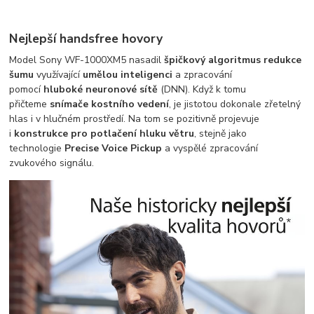
Nejlepší handsfree hovory
Model Sony WF-1000XM5 nasadil
špičkový algoritmus redukce
šumu
využívající
umělou inteligenci
a zpracování
pomocí
hluboké neuronové sítě
(DNN). Když k tomu
přičteme
snímače kostního vedení
, je jistotou dokonale zřetelný
hlas i v hlučném prostředí. Na tom se pozitivně projevuje
i
konstrukce pro potlačení hluku větru
, stejně jako
technologie
Precise Voice Pickup
a vyspělé zpracování
zvukového signálu.