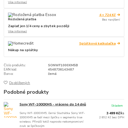
Více informací
4 × 724 Kč
Rozložená platba
Bez navýšení
Zaplať jen 1/4 ceny a zbytek později
Více informací
Splátková kalkulačka
Nákup na splátky
Číslo produktu:
SONWF1000XM5B
EAN kód:
4548736143487
Barva:
černá
Do oblíbených
Podobné produkty
Sony WF-1000XM5 - vráceno do 14 dnů
Skladem
Sony WF-1000XM5, černá Sluchátka Sony WF-
3 499 Kč
/
ks
1000XM5 se řadí mezi špičku v segmentu true
2 892 Kč
bez DPH
wireless. Přináší totiž naprosto nekompromisní
zvuk se špičkovým