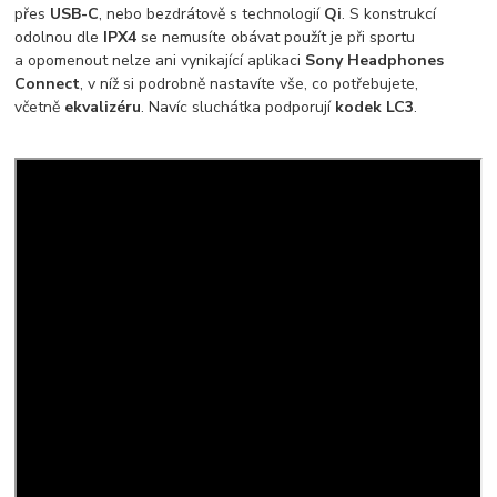
přes
USB-C
, nebo bezdrátově s technologií
Qi
. S konstrukcí
odolnou dle
IPX4
se nemusíte obávat použít je při sportu
a opomenout nelze ani vynikající aplikaci
Sony Headphones
Connect
, v níž si podrobně nastavíte vše, co potřebujete,
včetně
ekvalizéru
. Navíc sluchátka podporují
kodek LC3
.