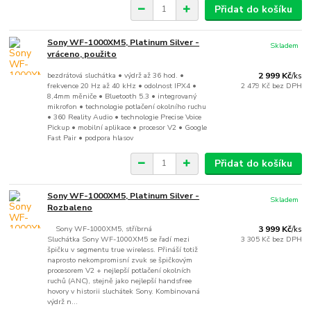
Přidat do košíku
Sony WF-1000XM5, Platinum Silver -
Skladem
vráceno, použito
bezdrátová sluchátka • výdrž až 36 hod. •
2 999 Kč
/
ks
frekvence 20 Hz až 40 kHz • odolnost IPX4 •
2 479 Kč
bez DPH
8,4mm měniče • Bluetooth 5.3 • integrovaný
mikrofon • technologie potlačení okolního ruchu
• 360 Reality Audio • technologie Precise Voice
Pickup • mobilní aplikace • procesor V2 • Google
Fast Pair • podpora hlasov
Přidat do košíku
Sony WF-1000XM5, Platinum Silver -
Skladem
Rozbaleno
Sony WF-1000XM5, stříbrná
3 999 Kč
/
ks
Sluchátka Sony WF-1000XM5 se řadí mezi
3 305 Kč
bez DPH
špičku v segmentu true wireless. Přináší totiž
naprosto nekompromisní zvuk se špičkovým
procesorem V2 + nejlepší potlačení okolních
ruchů (ANC), stejně jako nejlepší handsfree
hovory v historii sluchátek Sony. Kombinovaná
výdrž n...