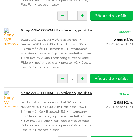
Fast Pair • podpora hlasov
Přidat do košíku
Sony WF-1000XM5B - vráceno, použito
Skladem
bezdrátová sluchátka • výdrž až 36 hod. •
2 999 Kč
/
ks
frekvence 20 Hz až 40 kHz • odolnost IPX4 •
2 479 Kč
bez DPH
8,4mm měniče • Bluetooth 5.3 • integrovaný
mikrofon • technologie potlačení okolního ruchu
• 360 Reality Audio • technologie Precise Voice
Pickup • mobilní aplikace • procesor V2 • Google
Fast Pair • podpora hlasov
Přidat do košíku
Sony WF-1000XM5B - vráceno, použito
Skladem
bezdrátová sluchátka • výdrž až 36 hod. •
2 699 Kč
/
ks
frekvence 20 Hz až 40 kHz • odolnost IPX4 •
2 231 Kč
bez DPH
8,4mm měniče • Bluetooth 5.3 • integrovaný
mikrofon • technologie potlačení okolního ruchu
• 360 Reality Audio • technologie Precise Voice
Pickup • mobilní aplikace • procesor V2 • Google
Fast Pair • podpora hlasov