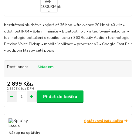
bezdrátová sluchátka • výdrž až 36 hod. • frekvence 20 Hz až 40 kHz •
odolnost IPX4 • 8,4mm měniče • Bluetooth 5.3 • integrovaný mikrofon •
technologie potlačení okolního ruchu • 360 Reality Audio • technologie
Precise Voice Pickup • mobilní aplikace • procesor V2 • Google Fast Pair
• podpora hlasov
celý popis
Dostupnost
Skladem
2 899 Kč
/
ks
2 396 Kč
bez DPH
Přidat do košíku
Splátková kalkulačka
Nákup na splátky