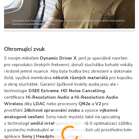
Ohromující zvuk
S novým měničem
Dynamic Driver X
, jenž je speciálně navržen
pro reprodukci širokých frekvencí, doručí sluchátka bohaté vokály
i krásně jemné nuance. Aby byla hudba bez zkreslení a dokonale
čistá, využívá membrána
několik různých materiálů
pro kopulku
a okraj sluchátek. Garancí špičkové kvality audia jsou ale i
technologie
DSEE Extreme
,
HD Noise Cancelling
,
certifikace
Hi-Resolution Audio a Hi-Resolution Audio
Wireless
díky
LDAC
nebo procesory
QN2e
a
V2
pro
prvotřídní
24bitové zpracování zvuku
a vysoce
výkonné
analogové zesílení
. Sony navíc myslelo také na upscaling
s technologií
umělé inteligence
(Edge-AI) či optimalizaci zážitku
z poslechu individuální analýzou tvaru vašich uší prostřednictvím
aplikace
Sony | Headphones Connect
.