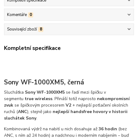
Kompletní specifikace
Komentáře
0
Související zboží
8
Kompletní specifikace
Sony WF-1000XM5, černá
Sluchátka
Sony WF-1000XM5
se řadí mezi špičku v
segmentu
true wireless
. Přináší totiž naprosto
nekompromisní
zvuk
se špičkovým procesorem
V2
+
nejlepší potlačení okolních
ruchů (
ANC
), stejně jako
nejlepší handsfree hovory v historii
sluchátek Sony
.
Kombinovaná výdrž na nabití u nich dosahuje až
36 hodin
(bez
ANC, s ním až 24 hodin) a nadchnou i moderním nabíjením – buď