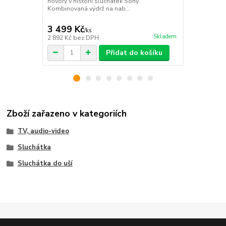
hovory v historii sluchátek Sony.
procesor V2 
Kombinovaná výdrž na nab...
hlasov
3 499 Kč
3 699 Kč
/
ks
Skladem
2 892 Kč
bez DPH
3 057 Kč
bez
Přidat do košíku
Zboží zařazeno v kategoriích
TV, audio-video
Sluchátka
Sluchátka do uší