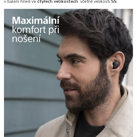
v balení hned ve
čtyřech velikostech
, včetně velikosti
SS
.