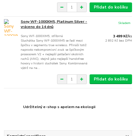
Přidat do košíku
Sony WF-1000XM5, Platinum Silver -
Skladem
vráceno do 14 dnů
Sony WF-1000XM5, stříbrná
3 499 Kč
/
ks
Sluchátka Sony WF-1000XM5 se řadí mezi
2 892 Kč
bez DPH
špičku v segmentu true wireless. Přináší totiž
naprosto nekompromisní zvuk se špičkovým
procesorem V2 + nejlepší potlačení okolních
ruchů (ANC), stejně jako nejlepší handsfree
hovory v historii sluchátek Sony. Kombinovaná
výdrž na na...
Přidat do košíku
Udržitelný e-shop s apelem na ekologii