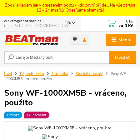
Zboží skladem jen v omezeném počtu - kdo první přijde... Na vše záruka
12 - 24 měsíců! Odesíláme okamžitě!
0
ks
elektro@beatman.cz
CZK
za
0 Kč
mail: Po-Pá:9-15h-POUZE PRAC. DNY
Menu
Hledat
Úvod
TV, audio-video
Sluchátka
Sluchátka do uší
Sony WF-
1000XM5B - vráceno, použito
Sony WF-1000XM5B - vráceno,
použito
Novinka
TOP produkt