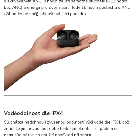
s aktivovaným ANC. 8 hodin zajistí samotná sluchátka (12 hodin
bez ANC) a energii pro dvojí nabití, tedy 16 hodin poslechu s ANC
(24 hodin bez něj), přináší nabíjecí pouzdro.
Voděodolnost dle IPX4
Sluchátka nadchnou i zvýšenou odolností vůči vodě dle IPX4, což
značí, že jim nevadí pot nebo lehké zmoknutí. Tím pádem se
nemusíte bát jejich použití například při sportu.