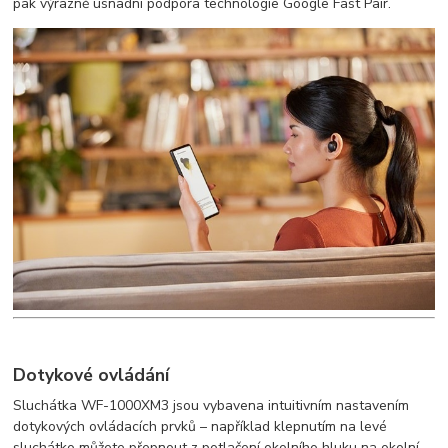
pak výrazně usnadní podpora technologie Google Fast Pair.
Dotykové ovládání
Sluchátka WF-1000XM3 jsou vybavena intuitivním nastavením
dotykových ovládacích prvků – například klepnutím na levé
sluchátko můžete přepnout z potlačení okolního hluku na okolní