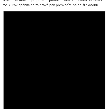
zvuk. Poklepáním na to pravé pak přeskočíte na další skladbu.