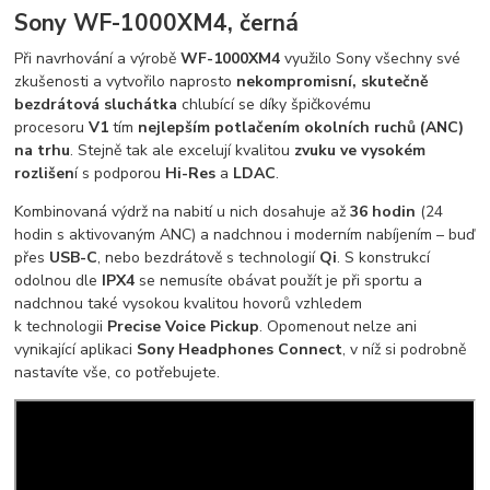
Sony WF-1000XM4, černá
Při navrhování a výrobě
WF-1000XM4
využilo Sony všechny své
zkušenosti a vytvořilo naprosto
nekompromisní, skutečně
bezdrátová sluchátka
chlubící se díky špičkovému
procesoru
V1
tím
nejlepším potlačením okolních ruchů (ANC)
na trhu
. Stejně tak ale excelují kvalitou
zvuku ve vysokém
rozlišen
í s podporou
Hi-Res
a
LDAC
.
Kombinovaná výdrž na nabití u nich dosahuje až
36 hodin
(24
hodin s aktivovaným ANC) a nadchnou i moderním nabíjením – buď
přes
USB-C
, nebo bezdrátově s technologií
Qi
. S konstrukcí
odolnou dle
IPX4
se nemusíte obávat použít je při sportu a
nadchnou také vysokou kvalitou hovorů vzhledem
k technologii
Precise Voice Pickup
. Opomenout nelze ani
vynikající aplikaci
Sony Headphones Connect
, v níž si podrobně
nastavíte vše, co potřebujete.