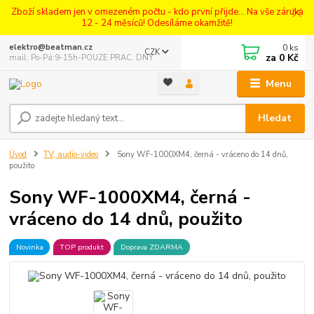
Zboží skladem jen v omezeném počtu - kdo první přijde... Na vše záruka
12 - 24 měsíců! Odesíláme okamžitě!
0
ks
elektro@beatman.cz
CZK
za
0 Kč
mail: Po-Pá:9-15h-POUZE PRAC. DNY
Menu
Hledat
Úvod
TV, audio-video
Sony WF-1000XM4, černá - vráceno do 14 dnů,
použito
Sony WF-1000XM4, černá -
vráceno do 14 dnů, použito
Novinka
TOP produkt
Doprava ZDARMA