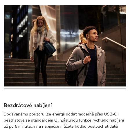
Bezdrátové nabíjení
Dodávanému pouzdru lze energii dodat moderně přes USB-C i
bezdrátově se standardem Qi. Zásluhou funkce rychlého nabíjení
už po 5 minutách na nabíječce můžete hudbu poslouchat další