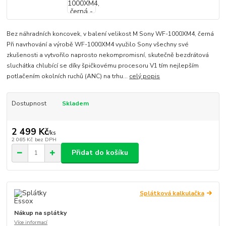
Bez náhradních koncovek, v balení velikost M Sony WF-1000XM4, černá
Při navrhování a výrobě WF-1000XM4 využilo Sony všechny své
zkušenosti a vytvořilo naprosto nekompromisní, skutečně bezdrátová
sluchátka chlubící se díky špičkovému procesoru V1 tím nejlepším
potlačením okolních ruchů (ANC) na trhu...
celý popis
Dostupnost
Skladem
2 499 Kč
/
ks
2 065 Kč
bez DPH
Přidat do košíku
Splátková kalkulačka
Nákup na splátky
Více informací