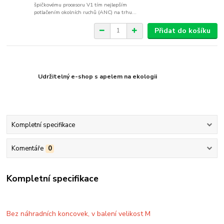
špičkovému procesoru V1 tím nejlepším
potlačením okolních ruchů (ANC) na trhu...
Přidat do košíku
Udržitelný e-shop s apelem na ekologii
Kompletní specifikace
Komentáře
0
Kompletní specifikace
Bez náhradních koncovek, v balení velikost M