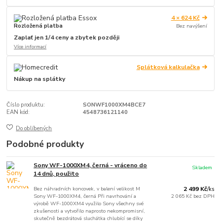
4 × 624 Kč
Rozložená platba
Bez navýšení
Zaplať jen 1/4 ceny a zbytek později
Více informací
Splátková kalkulačka
Nákup na splátky
Číslo produktu:
SONWF1000XM4BCE7
EAN kód:
4548736121140
Do oblíbených
Podobné produkty
Sony WF-1000XM4, černá - vráceno do
Skladem
14 dnů, použito
Bez náhradních koncovek, v balení velikost M
2 499 Kč
/
ks
Sony WF-1000XM4, černá Při navrhování a
2 065 Kč
bez DPH
výrobě WF-1000XM4 využilo Sony všechny své
zkušenosti a vytvořilo naprosto nekompromisní,
skutečně bezdrátová sluchátka chlubící se díky