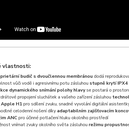
 vlastnosti:
prietární budič s dvoučlennou membránou
dodá reprodukova
lnost vůči vodě i agresivnímu potu zásluhou
stupně krytí IPX4
kce dynamického snímání polohy hlavy
se postará o prostor
drátové propojení sluchátek a vašeho zařízení zásluhou
technol
 Apple H1
pro sdílení zvuku, snadné vyvolání digitální asistentk
odlné celodenní nošení díky
adaptabilním zajišťovacím konc
žim ANC
pro účinné potlačení hluku okolního prostředí
nost vnímat zvuky okolního světa zásluhou
režimu propustno