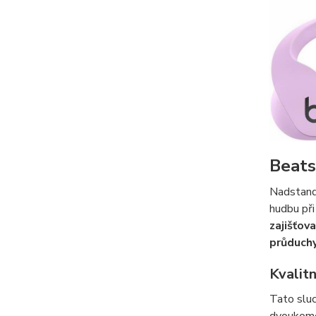
Beats
Nadstan
hudbu při
zajišťov
průduch
Kvalit
Tato sluc