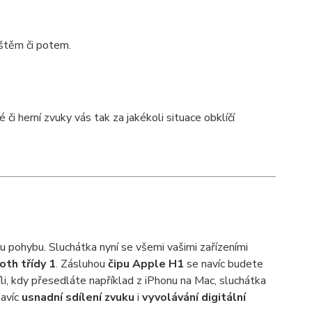
eštěm či potem.
é či herní zvuky vás tak za jakékoli situace obklíčí
 pohybu. Sluchátka nyní se všemi vašimi zařízeními
th třídy 1
. Zásluhou
čipu Apple H1
se navíc budete
íli, kdy přesedláte například z iPhonu na Mac, sluchátka
navíc
usnadní sdílení zvuku
i
vyvolávání digitální