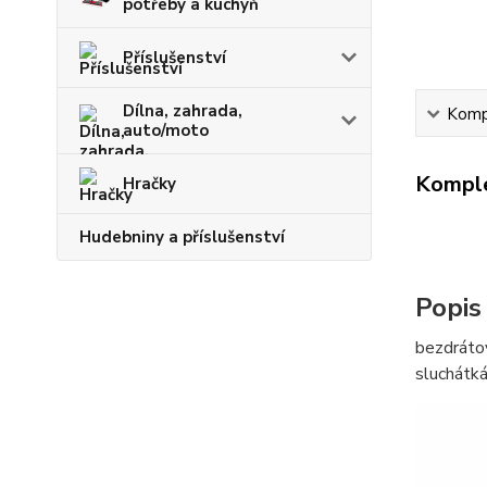
potřeby a kuchyň
Příslušenství
Dílna, zahrada,
Kompl
auto/moto
Komple
Hračky
Hudebniny a příslušenství
Popis
bezdrátov
sluchátká