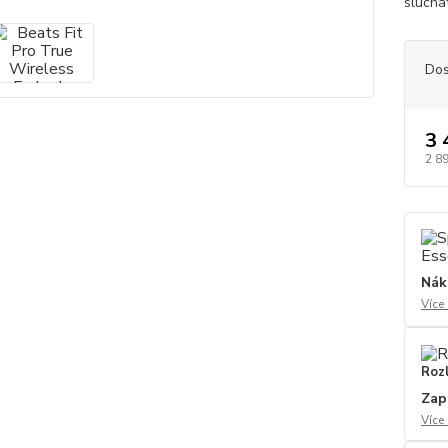
sluchá
Dos
3 
2 8
Nák
Více
Roz
Zap
Více