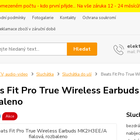
omezeném počtu - kdo první přijde... Na vše záruka 12 - 24 měsíců
dní podmínky
Fotogalerie
Kontakty
Ochrana soukromí
eklamace zboží v záruční době
elek
Hledat
mail:
V, audio-video
Sluchátka
Sluchátka do uší
Beats Fit Pro True W
s Fit Pro True Wireless Earbud
aleno
Sluc
Akce
bezdrá
nabíje