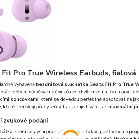
 Fit Pro True Wireless Earbuds, fialová
dardně vybavená
bezdrátová sluchátka Beats Fit Pro True 
 práci, během náročných tréninků i ve chvílích volna. Již na první
acími koncovkami
, které se dovedou perfektně adaptovat na jaký
y
, které zredukují přebytečný tlak a zajistí vám tak
maximální p
ní zvukové podání
hátka, která se pyšní promyšlenou akustickou platformou a
pro