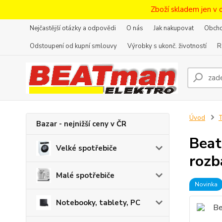
Zboží skladem jen v 
Nejčastější otázky a odpovědi
O nás
Jak nakupovat
Obcho
Odstoupení od kupní smlouvy
Výrobky s ukonč. životností
R
Úvod
T
Bazar - nejnižší ceny v ČR
Beat
Velké spotřebiče
rozb
Malé spotřebiče
Novinka
Notebooky, tablety, PC