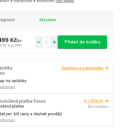
tkách • handsfree • Bluetooth
celý popis
tupnost
Skladem
499 Kč
/
ks
Přidat do košíku
92 Kč
bez DPH
Splátková kalkulačka
up na splátky
 informací
4 × 874 Kč
ložená platba
Bez navýšení
lať jen 1/4 ceny a zbytek později
 informací