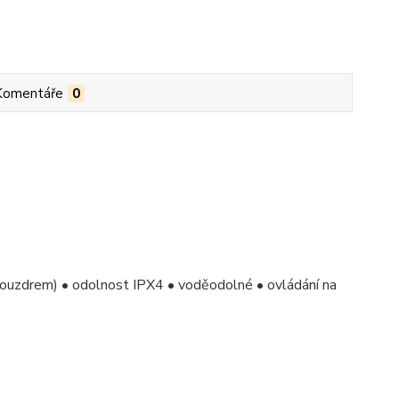
Komentáře
0
 pouzdrem) • odolnost IPX4 • voděodolné • ovládání na