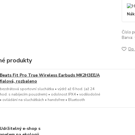
Nák
Číslo p
Barva:
Do 
é produkty
Beats Fit Pro True Wireless Earbuds MK2H3EE/A
fialová, rozbaleno
bezdrátová sportovní sluchátka • výdrž až 6 hod. (až 24
hod. s nabíjecím pouzdrem) • odolnost IPX4 • voděodolné
• ovládání na sluchátkách • handsfree • Bluetooth
Udržitelný e-shop s
apelem na ekologii