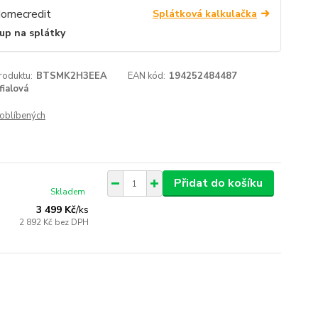
Splátková kalkulačka
up na splátky
roduktu:
BTSMK2H3EEA
EAN kód:
194252484487
fialová
oblíbených
Přidat do košíku
Skladem
3 499 Kč
/
ks
2 892 Kč
bez DPH