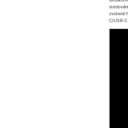
dvoukomo
sledování
zvolené h
C/USB-C n