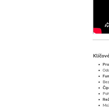
Klíčové
Pro
Odo
Fun
Bez
Čip
Poh
Re
Mož