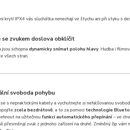
ni krytí IPX4 vás sluchátka nenechají ve štychu ani při styku s d
 se zvukem doslova obklíčit
a jsou schopna
dynamicky snímat polohu hlavy
. Hudba i filmov
e všech stran.
lní svoboda pohybu
se s nepraktickými kabely a vychutnejte si nefalšovanou svobodu
opojíte
zcela bezdrátově
, a to za pomoci
technologie Bluetoo
lehnout na užitečnou
funkci automatického přepínání
– ve chv
 přesměrují zvuk z jednoho zařízení na druhé. Zmíněný čip vám 