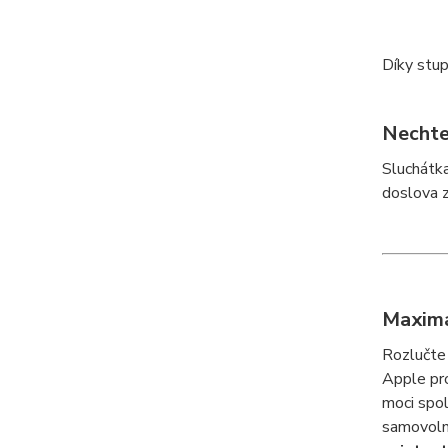
Díky stup
Nechte
Sluchátk
doslova z
Maximá
Rozlučte 
Apple pr
moci spo
samovolně