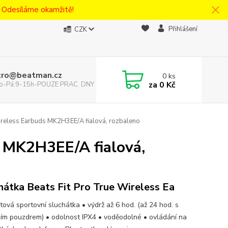
! Odesíláme okamžitě!
Přihlášení
CZK
tro@beatman.cz
0
ks
za
0 Kč
 Po-Pá:9-15h-POUZE PRAC. DNY
ireless Earbuds MK2H3EE/A fialová, rozbaleno
s MK2H3EE/A fialová,
hátka Beats Fit Pro True Wireless Ea
tová sportovní sluchátka • výdrž až 6 hod. (až 24 hod. s
cím pouzdrem) • odolnost IPX4 • voděodolné • ovládání na