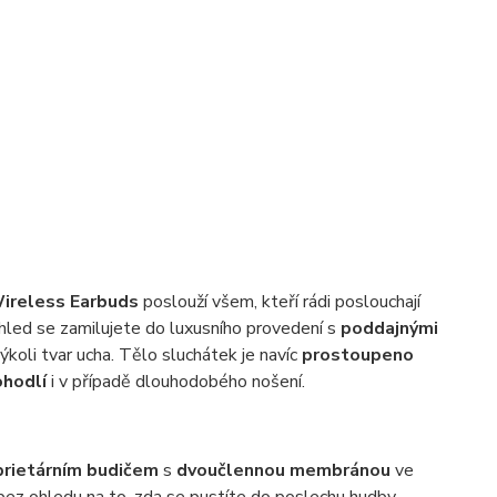
Wireless Earbuds
poslouží všem, kteří rádi poslouchají
 pohled se zamilujete do luxusního provedení s
poddajnými
koli tvar ucha. Tělo sluchátek je navíc
prostoupeno
ohodlí
i v případě dlouhodobého nošení.
prietárním budičem
s
dvoučlennou membránou
ve