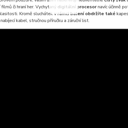
rovém pouzdře, vašim uším naservírují neuvěřitelně
čistý zvuk
b
 filmů či hraní her. Vychytaný
digitální procesor
navíc účinně po
lasitosti. Kromě sluchátek
v rámci balení obdržíte také
kapesn
abíjecí kabel, stručnou příručku a záruční list.