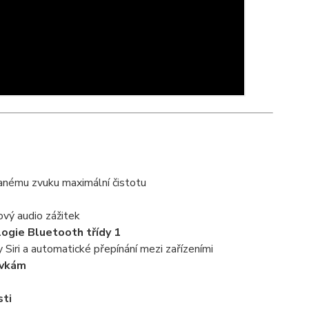
nému zvuku maximální čistotu
ový audio zážitek
ogie Bluetooth třídy 1
y Siri a automatické přepínání mezi zařízeními
ovkám
sti