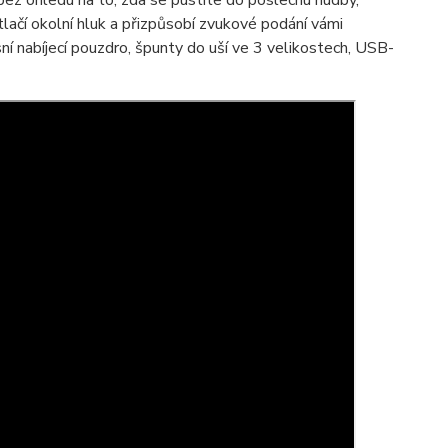
ez ohledu na to, zda se pustíte do poslechu hudby,
tlačí okolní hluk a přizpůsobí zvukové podání vámi
í nabíjecí pouzdro, špunty do uší ve 3 velikostech, USB-