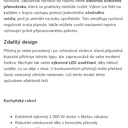
rychlosti, zabudoval výrobce do robotu velmi
odolnou ocelovou
převodovku
, která se prakticky nemůže rozbít. Výkon lze řídit na
každém z trojice výstupu pomocí jednotného
otočného
voliče,
jenž je umístěn na boku spotřebiče. Ten umožňuje rychlost
regulovat zcela plynule, takže můžete zvolit nastavení nejvíce
vyhovující právě připravovanému pokrmu.
Zdařilý design
Přístroj je velmi povedený i po vzhledové stránce, která připomíná
klasické přístroje tohoto typu, ale zapracovává do sebe moderní
funkce. Nechybí tak velmi
výkonné LED osvětlení
, díky němuž
uvidíte, co se děje v míse. U konkurenčních přístrojů máte přehled
často omezený stínícím ramenem, což tento model tímto
způsobem efektivně řeší.
Kuchyňský robot
Extrémně výkonný 1 000 W motor s 6letou zárukou
Robustní celokovové tělo s kovovými převody