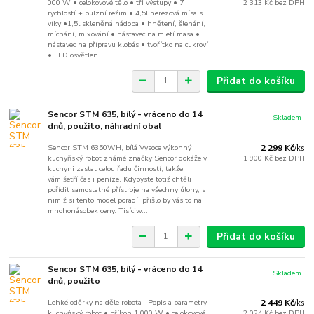
000 W • celokovové tělo • tři výstupy • 7
2 313 Kč
bez DPH
rychlostí + pulzní režim • 4,5l nerezová mísa s
víky •1,5l skleněná nádoba • hnětení, šlehání,
míchání, mixování • nástavec na mletí masa •
nástavec na přípravu klobás • tvořítko na cukroví
• LED osvětlen...
Přidat do košíku
Sencor STM 635, bílý - vráceno do 14
Skladem
dnů, použito, náhradní obal
Sencor STM 6350WH, bílá Vysoce výkonný
2 299 Kč
/
ks
kuchyňský robot známé značky Sencor dokáže v
1 900 Kč
bez DPH
kuchyni zastat celou řadu činností, takže
vám šetří čas i peníze. Kdybyste totiž chtěli
pořídit samostatné přístroje na všechny úlohy, s
nimiž si tento model poradí, přišlo by vás to na
mnohonásobek ceny. Tisíciw...
Přidat do košíku
Sencor STM 635, bílý - vráceno do 14
Skladem
dnů, použito
Lehké oděrky na děle robota Popis a parametry
2 449 Kč
/
ks
kuchyňský robot • příkon 1 000 W • celokovové
2 024 Kč
bez DPH