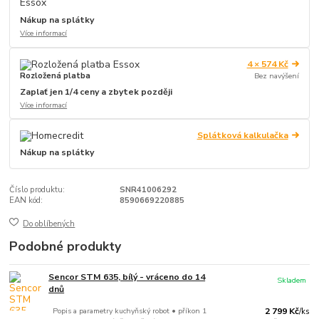
Nákup na splátky
Více informací
4 × 574 Kč
Rozložená platba
Bez navýšení
Zaplať jen 1/4 ceny a zbytek později
Více informací
Splátková kalkulačka
Nákup na splátky
Číslo produktu:
SNR41006292
EAN kód:
8590669220885
Do oblíbených
Podobné produkty
Sencor STM 635, bílý - vráceno do 14
Skladem
dnů
Popis a parametry kuchyňský robot • příkon 1
2 799 Kč
/
ks