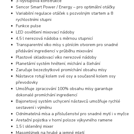
3-výstupová konstrukce
Sencor Smart Power / Energy – pro optimální otáčky
Variabilní regulace otáček s pozvolným startem a 8
rychlostními stupni
Funkce pulse
LED osvětlení mixovací nádoby
4,5 l nerezová nádoba s měrnou stupnicí
Transparentní víko mísy s plnícím otvorem pro snadné
přidávání ingrediencí v průběhu mixování
Plastové skladovací víko nerezové nádoby
Planetární systém hnětení, míchání a šlehání
Zaručuje bezezbytkové promíchání obsahu mísy
Nástavce rotují kolem své osy a současně kolem osy
převodovky
Umožňuje zpracování 100% obsahu mísy garantuje
dokonalé promíchání ingrediencí
Bajonetový systém uchycení nástavců umožňuje rychlé
sestavení i výměnu
Odnímatelná mísa a příslušenství pro snadné mytí i v myčce
Aretační pojistka v horní poloze výkyvného ramene
1,5 l skleněný mixer
Masomlýnek na hrubé a jemné mletí