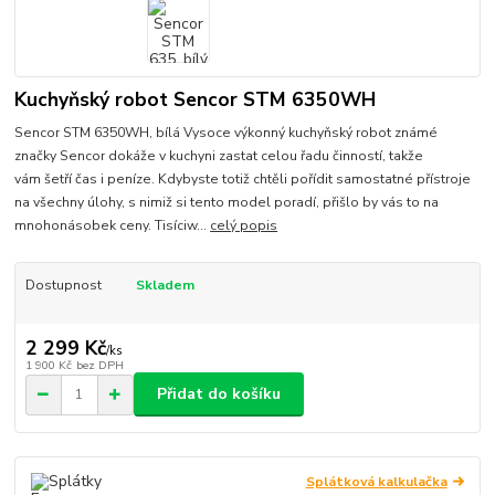
Kuchyňský robot Sencor STM 6350WH
Sencor STM 6350WH, bílá Vysoce výkonný kuchyňský robot známé
značky Sencor dokáže v kuchyni zastat celou řadu činností, takže
vám šetří čas i peníze. Kdybyste totiž chtěli pořídit samostatné přístroje
na všechny úlohy, s nimiž si tento model poradí, přišlo by vás to na
mnohonásobek ceny. Tisíciw...
celý popis
Dostupnost
Skladem
2 299 Kč
/
ks
1 900 Kč
bez DPH
Přidat do košíku
Splátková kalkulačka