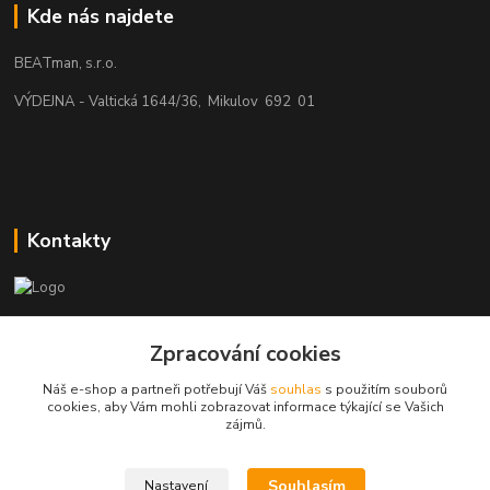
Kde nás najdete
BEATman, s.r.o.
VÝDEJNA - Valtická 1644/36, Mikulov 692 01
Kontakty
beatman.cz
Zpracování cookies
mail: Po-Pá:9-15h-POUZE PRAC. DNY
Náš e-shop a partneři potřebují Váš
souhlas
s použitím souborů
cookies, aby Vám mohli zobrazovat informace týkající se Vašich
elektro@beatman.cz
zájmů.
Souhlasím
Nastavení