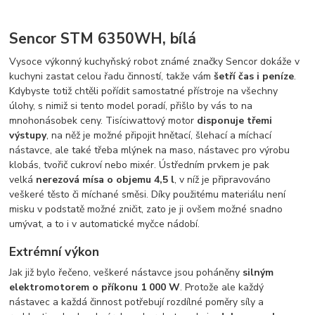
Sencor STM 6350WH, bílá
Vysoce výkonný kuchyňský robot známé značky Sencor dokáže v
kuchyni zastat celou řadu činností, takže vám
šetří čas i peníze
.
Kdybyste totiž chtěli pořídit samostatné přístroje na všechny
úlohy, s nimiž si tento model poradí, přišlo by vás to na
mnohonásobek ceny. Tisíciwattový motor
disponuje třemi
výstupy
, na něž je možné připojit hnětací, šlehací a míchací
nástavce, ale také třeba mlýnek na maso, nástavec pro výrobu
klobás, tvořič cukroví nebo mixér. Ústředním prvkem je pak
velká
nerezová mísa o objemu 4,5 l
, v níž je připravováno
veškeré těsto či míchané směsi. Díky použitému materiálu není
misku v podstatě možné zničit, zato je ji ovšem možné snadno
umývat, a to i v automatické myčce nádobí.
Extrémní výkon
Jak již bylo řečeno, veškeré nástavce jsou poháněny
silným
elektromotorem o příkonu 1 000 W
. Protože ale každý
nástavec a každá činnost potřebují rozdílné poměry síly a