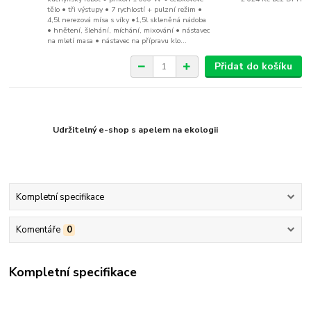
tělo • tři výstupy • 7 rychlostí + pulzní režim •
4,5l nerezová mísa s víky •1,5l skleněná nádoba
• hnětení, šlehání, míchání, mixování • nástavec
na mletí masa • nástavec na přípravu klo...
Přidat do košíku
Udržitelný e-shop s apelem na ekologii
Kompletní specifikace
Komentáře
0
Kompletní specifikace