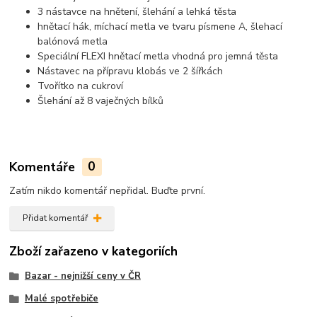
3 nástavce na hnětení, šlehání a lehká těsta
hnětací hák, míchací metla ve tvaru písmene A, šlehací
balónová metla
Speciální FLEXI hnětací metla vhodná pro jemná těsta
Nástavec na přípravu klobás ve 2 šířkách
Tvořítko na cukroví
Šlehání až 8 vaječných bílků
Komentáře
0
Zatím nikdo komentář nepřidal. Buďte první.
Přidat komentář
Zboží zařazeno v kategoriích
Bazar - nejnižší ceny v ČR
Malé spotřebiče