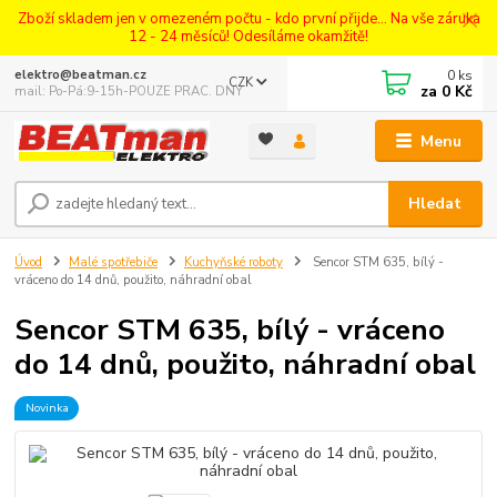
Zboží skladem jen v omezeném počtu - kdo první přijde... Na vše záruka
12 - 24 měsíců! Odesíláme okamžitě!
0
ks
elektro@beatman.cz
CZK
za
0 Kč
mail: Po-Pá:9-15h-POUZE PRAC. DNY
Menu
Hledat
Úvod
Malé spotřebiče
Kuchyňské roboty
Sencor STM 635, bílý -
vráceno do 14 dnů, použito, náhradní obal
Sencor STM 635, bílý - vráceno
do 14 dnů, použito, náhradní obal
Novinka