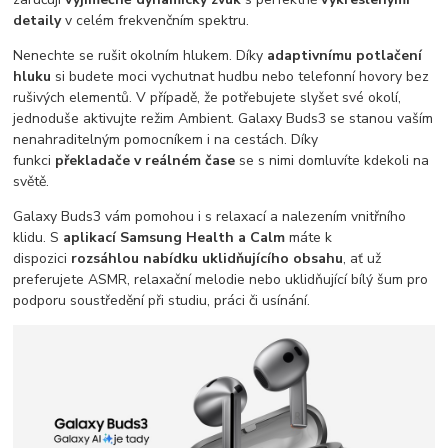
detaily
v celém frekvenčním spektru.
Nenechte se rušit okolním hlukem. Díky
adaptivnímu potlačení
hluku
si budete moci vychutnat hudbu nebo telefonní hovory bez
rušivých elementů. V případě, že potřebujete slyšet své okolí,
jednoduše aktivujte režim Ambient. Galaxy Buds3 se stanou vaším
nenahraditelným pomocníkem i na cestách. Díky
funkci
překladače v reálném čase
se s nimi domluvíte kdekoli na
světě.
Galaxy Buds3 vám pomohou i s relaxací a nalezením vnitřního
klidu. S
aplikací Samsung Health a Calm
máte k
dispozici
rozsáhlou nabídku uklidňujícího obsahu
, ať už
preferujete ASMR, relaxační melodie nebo uklidňující bílý šum pro
podporu soustředění při studiu, práci či usínání.