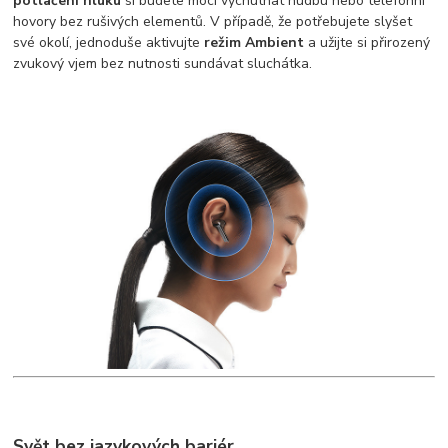
potlačení hluku
si budete moci vychutnat hudbu nebo telefonní
hovory bez rušivých elementů. V případě, že potřebujete slyšet
své okolí, jednoduše aktivujte
režim Ambient
a užijte si přirozený
zvukový vjem bez nutnosti sundávat sluchátka.
Svět bez jazykových bariér