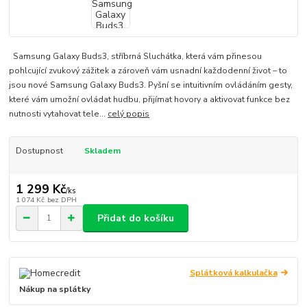
Samsung Galaxy Buds3, stříbrná Sluchátka, která vám přinesou
pohlcující zvukový zážitek a zároveň vám usnadní každodenní život – to
jsou nové Samsung Galaxy Buds3. Pyšní se intuitivním ovládáním gesty,
které vám umožní ovládat hudbu, přijímat hovory a aktivovat funkce bez
nutnosti vytahovat tele...
celý popis
Dostupnost
Skladem
1 299 Kč
/
ks
1 074 Kč
bez DPH
Přidat do košíku
Splátková kalkulačka
Nákup na splátky