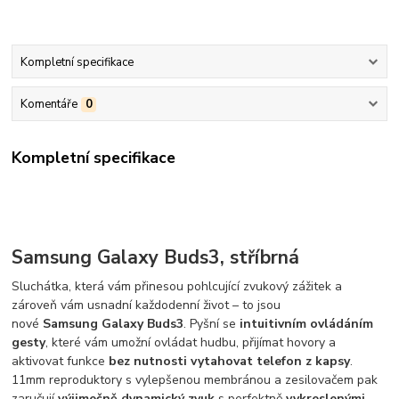
Kompletní specifikace
Komentáře
0
Kompletní specifikace
Samsung Galaxy Buds3, stříbrná
Sluchátka, která vám přinesou pohlcující zvukový zážitek a
zároveň vám usnadní každodenní život – to jsou
nové
Samsung
Galaxy Buds3
. Pyšní se
intuitivním ovládáním
gesty
, které vám umožní ovládat hudbu, přijímat hovory a
aktivovat funkce
bez nutnosti vytahovat telefon z kapsy
.
11mm reproduktory s vylepšenou membránou a zesilovačem pak
zaručují
výjimečně dynamický zvuk
s perfektně
vykreslenými