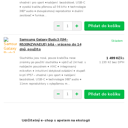
vhodné i pro sport •nabíjení: bezdrátové, USB-C
• vysoká kvalita přenosu až 96 kHz • technologie
360° audio • dvoupásmový reproduktor • duální
zesilovač • funkce...
Přidat do košíku
Samsung Galaxy Buds3 (SM-
Skladem
R530NZWAEUE) bílá - vráceno do 14
dnů, použito
Sluchátka jsou nová, pouze krabička nese
1 499 Kč
/
ks
známky po použití sluchátka • výdrž až 24 hod. s
1 239 Kč
bez DPH
nabíjecím pouzdrem • ANC • integrovaný
mikrofon • intuitivní dotykové ovládání • stupeň
krytí IP57 – vhodné i pro sport • nabíjení:
bezdrátové, USB-C • technologie 360° audio •
11mm reproduktory s vylepšenou m...
Přidat do košíku
Udržitelný e-shop s apelem na ekologii