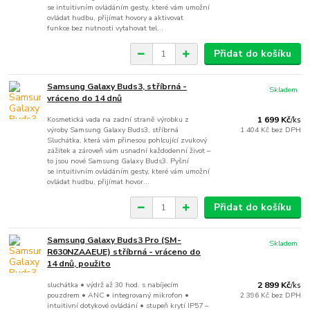
se intuitivním ovládáním gesty, které vám umožní
ovládat hudbu, přijímat hovory a aktivovat
funkce bez nutnosti vytahovat tel...
Přidat do košíku
Samsung Galaxy Buds3, stříbrná -
Skladem
vráceno do 14 dnů
Kosmetická vada na zadní straně výrobku z
1 699 Kč
/
ks
výroby Samsung Galaxy Buds3, stříbrná
1 404 Kč
bez DPH
Sluchátka, která vám přinesou pohlcující zvukový
zážitek a zároveň vám usnadní každodenní život –
to jsou nové Samsung Galaxy Buds3. Pyšní
se intuitivním ovládáním gesty, které vám umožní
ovládat hudbu, přijímat hovor...
Přidat do košíku
Samsung Galaxy Buds3 Pro (SM-
Skladem
R630NZAAEUE) stříbrná - vráceno do
14 dnů, použito
sluchátka • výdrž až 30 hod. s nabíjecím
2 899 Kč
/
ks
pouzdrem • ANC • integrovaný mikrofon •
2 396 Kč
bez DPH
intuitivní dotykové ovládání • stupeň krytí IP57 –