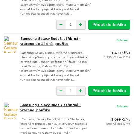
nové Samsung Galaxy Buds3. Pyšní
se intuitivním ovládáním gesty, které vám umožní
ovládat hudbu, přijímat hovory a aktivovat
funkce bez nutnosti vytahovat tele...
Přidat do košíku
Samsung Galaxy Buds3, stříbrná -
Skladem
vráceno do 14 dnů, použito
Samsung Galaxy Buds3, stříbrná Sluchátka,
1 499 Kč
/
ks
která vám přinesou pohlcující zvukový zážitek a
1 239 Kč
bez DPH
zároveň vám usnadní každodenní život – to jsou
nové Samsung Galaxy Buds3. Pyšní
se intuitivním ovládáním gesty, které vám umožní
ovládat hudbu, přijímat hovory a aktivovat
funkce bez nutnosti vytahovat telefo...
Přidat do košíku
Samsung Galaxy Buds3, stříbrná -
Skladem
vráceno, použito
Samsung Galaxy Buds3, stříbrná Sluchátka,
1 099 Kč
/
ks
která vám přinesou pohlcující zvukový zážitek a
908 Kč
bez DPH
zároveň vám usnadní každodenní život – to jsou
nové Samsung Galaxy Buds3. Pyšní