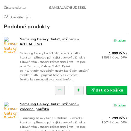
Číslo produktu:
SAMGALAXYBUDS3SL
Do oblíbených
Podobné produkty
Samsung Galaxy Buds3, stříbrná -
Skladem
ROZBALENO
Samsung Galaxy Buds3, stříbrná Sluchátka,
1 899 Kč
/
ks
která vám přinesou pohlcující zvukový zážitek a
1 569 Kč
bez DPH
zároveň vám usnadní každodenní život – to jsou
nové Samsung Galaxy Buds3. Pyšní
se intuitivním ovládáním gesty, které vám umožní
ovládat hudbu, přijímat hovory a aktivovat
funkce bez nutnosti vytahovat telefo...
Přidat do košíku
Samsung Galaxy Buds3, stříbrná -
Skladem
vráceno, použito
Samsung Galaxy Buds3, stříbrná Sluchátka,
1 299 Kč
/
ks
která vám přinesou pohlcující zvukový zážitek a
1 074 Kč
bez DPH
zároveň vám usnadní každodenní život – to jsou