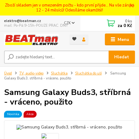
Zboží skladem jen v omezeném počtu - kdo první přijde... Na vše záruka
12 - 24 měsíců! Odesíláme okamžitě!
0
ks
elektro@beatman.cz
CZK
za
0 Kč
mail: Po-Pá:9-15h-POUZE PRAC. DNY
Menu
Hledat
Úvod
TV, audio-video
Sluchátka
Sluchátka do uší
Samsung
Galaxy Buds3, stříbrná - vráceno, použito
Samsung Galaxy Buds3, stříbrná
- vráceno, použito
Novinka
Akce