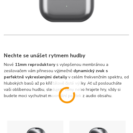
Nechte se unášet rytmem hudby
Nové
11mm reproduktory
s vylepšenou membránou a
zesilovačem vám přinesou výjimečně
dynamický zvuk s
perfektně vykreslenými detaily
v celém frekvenčním spektru, od
hlubokých basů až po křišťálově čisté výšky. Ať už posloucháte
vaši oblíbenou hudbu, sledujete filmy nebo hrajete hry, vždy si
budete moci vychutnat maximální požitek z audio obsahu.