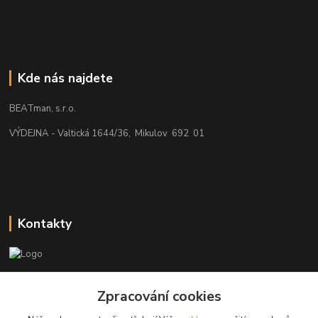
Kde nás najdete
BEATman, s.r.o.
VÝDEJNA - Valtická 1644/36, Mikulov 692 01
Kontakty
beatman.cz
Zpracování cookies
mail: Po-Pá:9-15h-POUZE PRAC. DNY