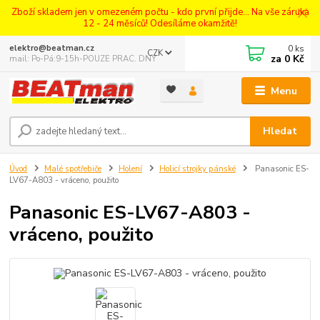
Zboží skladem jen v omezeném počtu - kdo první přijde... Na vše záruka
12 - 24 měsíců! Odesíláme okamžitě!
0
ks
elektro@beatman.cz
CZK
za
0 Kč
mail: Po-Pá:9-15h-POUZE PRAC. DNY
Menu
Hledat
Úvod
Malé spotřebiče
Holení
Holicí strojky pánské
Panasonic ES-
LV67-A803 - vráceno, použito
Panasonic ES-LV67-A803 -
vráceno, použito