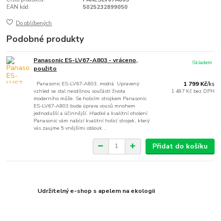
EAN kód:
5025232899050
Do oblíbených
Podobné produkty
Panasonic ES-LV67-A803 - vráceno,
Skladem
použito
Panasonic ES-LV67-A803, modrá Upravený
1 799 Kč
/
ks
vzhled se stal nesdílnou součástí života
1 487 Kč
bez DPH
moderního může. Se holicím strojkem Panasonic
ES-LV67-A803 bude úprava vousů mnohem
jednodušší a účinnější. Hladké a kvalitní oholení
Panasonic vám nabízí kvalitní holicí strojek, který
vás zaujme 5 vnějšími oblouk...
Přidat do košíku
Udržitelný e-shop s apelem na ekologii