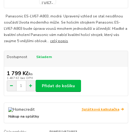
Panasonic ES-LV67-A803, modrá Upravený vzhled se stal nesdílnou
součástí života moderního může. Se holicím strojkem Panasonic ES-
LV67-A803 bude úprava vousů mnohem jednodušší a účinnější. Hladké a
kvalitní oholení Panasonic vám nabízí kvalitní holicí strojek, který vás
zaujme 5 vnějšími oblouk...
celý popis
Dostupnost
Skladem
1 799 Kč
/
ks
1 487 Kč
bez DPH
Přidat do košíku
Splátková kalkulačka
Nákup na splátky
Číslo produktu:
PANESLV67A803