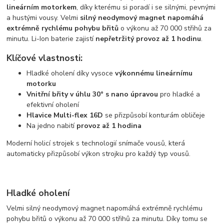
lineárním motorkem
, díky kterému si poradí i se silnými, pevnými
a hustými vousy. Velmi
silný neodymový magnet napomáhá
extrémně rychlému pohybu břitů
o výkonu až 70 000 střihů za
minutu. Li-Ion baterie zajistí
nepřetržitý provoz až 1 hodinu
.
Klíčové vlastnosti:
Hladké oholení díky vysoce
výkonnému lineárnímu
motorku
Vnitřní břity v úhlu 30° s nano úpravou
pro hladké a
efektivní oholení
Hlavice Multi-flex 16D
se přizpůsobí konturám obličeje
Na jedno nabití
provoz až 1 hodina
Moderní holicí strojek s technologií snímače vousů, která
automaticky přizpůsobí výkon strojku pro každý typ vousů.
Hladké oholení
Velmi silný neodymový magnet napomáhá extrémně rychlému
pohybu břitů o výkonu až 70 000 střihů za minutu. Díky tomu se