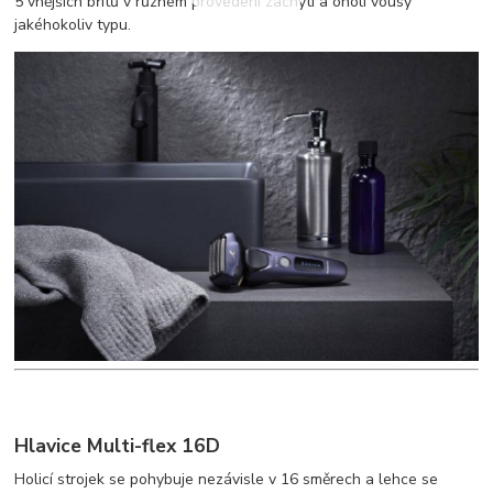
5 vnějších břitů v různém provedení zachytí a oholí vousy
jakéhokoliv typu.
Hlavice Multi-flex 16D
Holicí strojek se pohybuje nezávisle v 16 směrech a lehce se