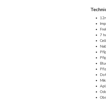
Techni
12m
Imp
Fre
7 h
Cel
Nab
Pří
Při
Blu
Při
Dot
Mik
Apl
Odo
Obs