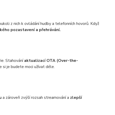
koli z nich k ovládání hudby a telefonních hovorů. Když
kého pozastavení a přehrávání.
rie. Stahování
aktualizací OTA (Over-the-
 si je budete moci užívat déle.
u
a zároveň zvýší rozsah streamování a
zlepší