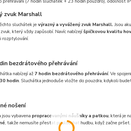
 přehrávání (7 hodin sluchátek + 23 hodin pouzdro), odolnost I
ký zvuk Marshall
ěchto sluchátek je
výrazný a vyvážený zvuk Marshall.
Jsou aku
zvuk, který vždy zapůsobí. Navíc nabízejí
špičkovou kvalitu ho
i rozptylování.
din bezdrátového přehrávání
hátka nabízejí až
7 hodin bezdrátového přehrávání
. Ve spoje
 30 hodin
. Sluchátka jednoduše vložte do pouzdra, kdykoli budet
né nošení
a jsou vybavena
propracovanými náušníky a patkou
, která je
né
, takže nemusíte přestat poslouchat hudbu, když začne pršet.