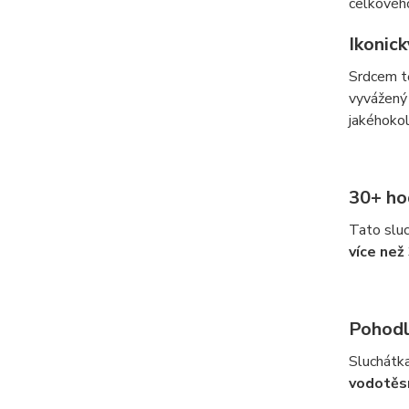
celkového
Ikonic
Srdcem t
vyvážený 
jakéhokol
30+ ho
Tato sluc
více než
Pohodl
Sluchátk
vodotěs