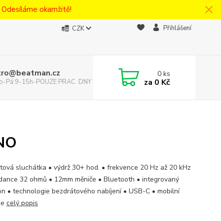
! Odesíláme okamžitě!
Přihlášení
CZK
tro@beatman.cz
0
ks
za
0 Kč
 Po-Pá:9-15h-POUZE PRAC. DNY
ENO
tová sluchátka • výdrž 30+ hod. • frekvence 20 Hz až 20 kHz
dance 32 ohmů • 12mm měniče • Bluetooth • integrovaný
on • technologie bezdrátového nabíjení • USB-C • mobilní
ce
celý popis