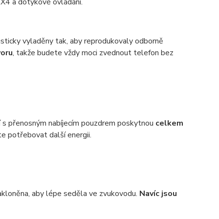
PX4 a dotykové ovládání.
sticky vyladěny tak, aby reprodukovaly odborně
voru
, takže budete vždy moci zvednout telefon bez
ní s přenosným nabíjecím pouzdrem poskytnou
celkem
e potřebovat další energii.
 nakloněna, aby lépe seděla ve zvukovodu.
Navíc jsou