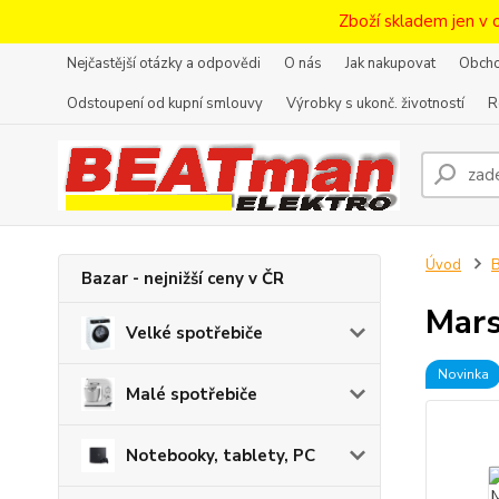
Zboží skladem jen v 
Nejčastější otázky a odpovědi
O nás
Jak nakupovat
Obcho
Odstoupení od kupní smlouvy
Výrobky s ukonč. životností
R
Úvod
B
Bazar - nejnižší ceny v ČR
Mars
Velké spotřebiče
Novinka
Malé spotřebiče
Notebooky, tablety, PC