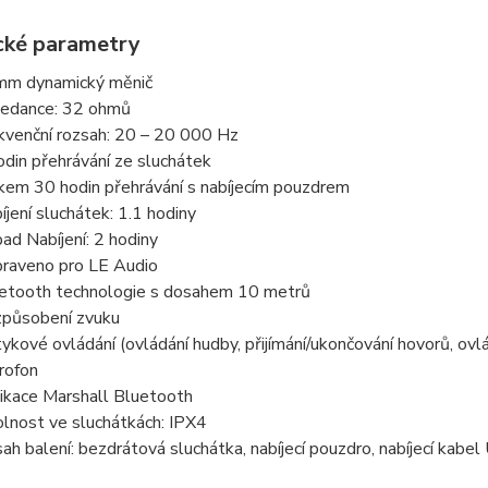
cké parametry
m dynamický měnič
edance: 32 ohmů
kvenční rozsah: 20 – 20 000 Hz
odin přehrávání ze sluchátek
kem 30 hodin přehrávání s nabíjecím pouzdrem
íjení sluchátek: 1.1 hodiny
pad Nabíjení: 2 hodiny
praveno pro LE Audio
etooth technologie s dosahem 10 metrů
způsobení zvuku
ykové ovládání (ovládání hudby, přijímání/ukončování hovorů, ovl
rofon
ikace Marshall Bluetooth
lnost ve sluchátkách: IPX4
ah balení: bezdrátová sluchátka, nabíjecí pouzdro, nabíjecí kabel