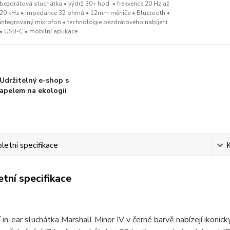
bezdrátová sluchátka • výdrž 30+ hod. • frekvence 20 Hz až
20 kHz • impedance 32 ohmů • 12mm měniče • Bluetooth •
integrovaný mikrofon • technologie bezdrátového nabíjení
• USB-C • mobilní aplikace
Udržitelný e-shop s
apelem na ekologii
etní specifikace
tní specifikace
 in-ear sluchátka Marshall Minor IV v černé barvě nabízejí ikon