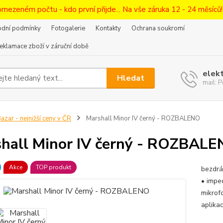
omezeném počtu - kdo první přijde... Na vše záruka 12 - 24 měsíců
dní podmínky
Fotogalerie
Kontakty
Ochrana soukromí
eklamace zboží v záruční době
elek
Hledat
mail:
azar - nejnižší ceny v ČR
Marshall Minor IV černý - ROZBALENO
hall Minor IV černý - ROZBAL
Akce
TOP produkt
bezdrá
• impe
mikrof
aplika