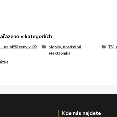
zařazeno v kategoriích
 - nejnižší ceny v ČR
Mobily, nositelná
TV, 
elektronika
hátka
Kde nás najdete