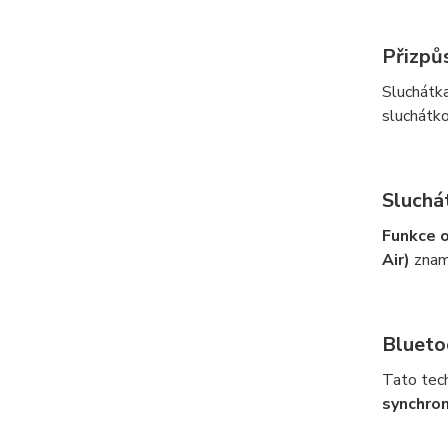
Přizpů
Sluchátk
sluchátko
Sluchá
Funkce o
Air)
zname
Blueto
Tato tec
synchron