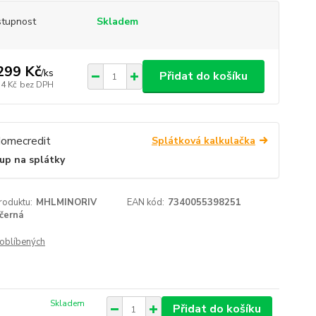
tupnost
Skladem
299 Kč
/
ks
Přidat do košíku
74 Kč
bez DPH
Splátková kalkulačka
up na splátky
roduktu:
MHLMINORIV
EAN kód:
7340055398251
černá
oblíbených
Skladem
Přidat do košíku