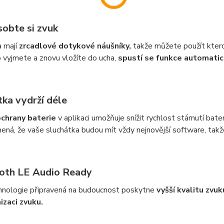
sobte si zvuk
a mají
zrcadlové dotykové náušníky,
takže můžete použít kterou
 vyjmete a znovu vložíte do ucha,
spustí se funkce automatic
tka vydrží déle
chrany baterie
v aplikaci umožňuje snížit rychlost stárnutí bate
ná, že vaše sluchátka budou mít vždy nejnovější software, takže
oth LE Audio Ready
hnologie připravená na budoucnost poskytne
vyšší kvalitu zvuk
izaci zvuku.