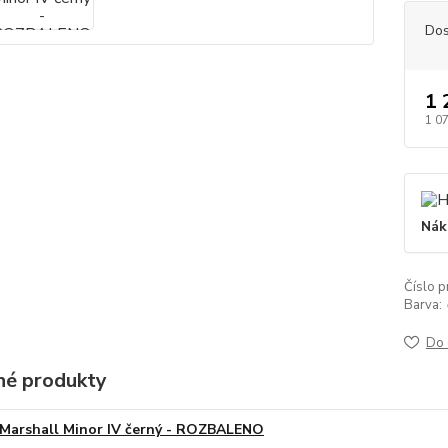
Dos
1 
1 0
Nák
Číslo p
Barva:
Do 
é produkty
Marshall Minor IV černý - ROZBALENO