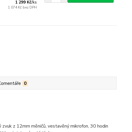
1 299 Kč
/
ks
1 074 Kč
bez DPH
Komentáře
0
ický zvuk z 12mm měničů, vestavěný mikrofon, 30 hodin