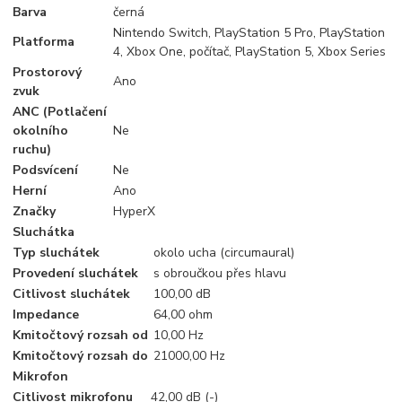
Barva
černá
Nintendo Switch, PlayStation 5 Pro, PlayStation
Platforma
4, Xbox One, počítač, PlayStation 5, Xbox Series
Prostorový
Ano
zvuk
ANC (Potlačení
okolního
Ne
ruchu)
Podsvícení
Ne
Herní
Ano
Značky
HyperX
Sluchátka
Typ sluchátek
okolo ucha (circumaural)
Provedení sluchátek
s obroučkou přes hlavu
Citlivost sluchátek
100,00 dB
Impedance
64,00 ohm
Kmitočtový rozsah od
10,00 Hz
Kmitočtový rozsah do
21000,00 Hz
Mikrofon
Citlivost mikrofonu
42,00 dB (-)