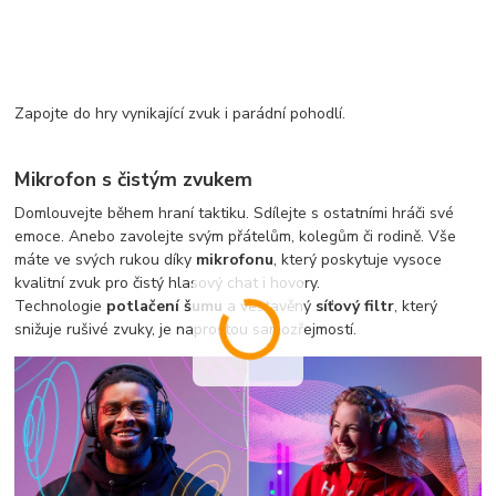
Zapojte do hry vynikající zvuk i parádní pohodlí.
Mikrofon s čistým zvukem
Domlouvejte během hraní taktiku. Sdílejte s ostatními hráči své
emoce. Anebo zavolejte svým přátelům, kolegům či rodině. Vše
máte ve svých rukou díky
mikrofonu
, který poskytuje vysoce
kvalitní zvuk pro čistý hlasový chat i hovory.
Technologie
potlačení šumu
a vestavěný
síťový filtr
, který
snižuje rušivé zvuky, je naprostou samozřejmostí.