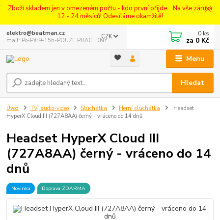
Zboží skladem jen v omezeném počtu - kdo první přijde... Na vše záruka
12 - 24 měsíců! Odesíláme okamžitě!
0
ks
elektro@beatman.cz
CZK
za
0 Kč
mail: Po-Pá:9-15h-POUZE PRAC. DNY
Menu
Hledat
Úvod
TV, audio-video
Sluchátka
Herní sluchátka
Headset
HyperX Cloud III (727A8AA) černý - vráceno do 14 dnů
Headset HyperX Cloud III
(727A8AA) černý - vráceno do 14
dnů
Novinka
Doprava ZDARMA