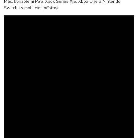
Mac, konzolemi PS5, Xbox Series X|S, Xbox One a Nintendo
Switch i s mobilními přístroji.