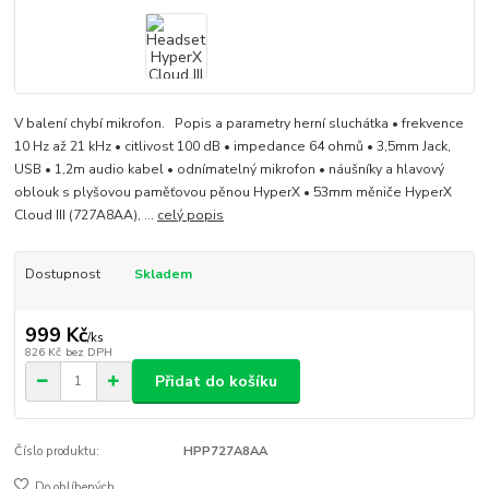
V balení chybí mikrofon. Popis a parametry herní sluchátka • frekvence
10 Hz až 21 kHz • citlivost 100 dB • impedance 64 ohmů • 3,5mm Jack,
USB • 1,2m audio kabel • odnímatelný mikrofon • náušníky a hlavový
oblouk s plyšovou paměťovou pěnou HyperX • 53mm měniče HyperX
Cloud III (727A8AA), ...
celý popis
Dostupnost
Skladem
999 Kč
/
ks
826 Kč
bez DPH
Přidat do košíku
Číslo produktu:
HPP727A8AA
Do oblíbených