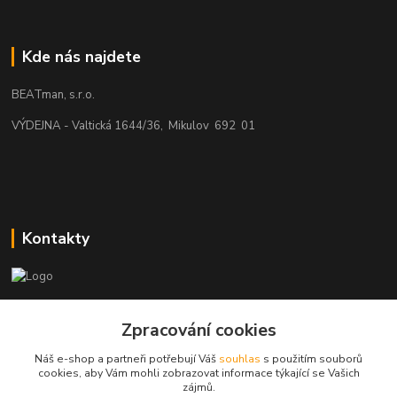
Kde nás najdete
BEATman, s.r.o.
VÝDEJNA - Valtická 1644/36, Mikulov 692 01
Kontakty
beatman.cz
Zpracování cookies
mail: Po-Pá:9-15h-POUZE PRAC. DNY
Náš e-shop a partneři potřebují Váš
souhlas
s použitím souborů
cookies, aby Vám mohli zobrazovat informace týkající se Vašich
elektro@beatman.cz
zájmů.