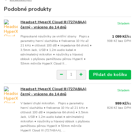
Podobné produkty
Headset HyperX Cloud III (727A8AA)
Skladem
černý - vráceno do 14 dnů
Popraskané náušníky ze vnitřní strany Popis a
1 099 Kč
/
ks
parametry herní sluchátka • frekvence 10 Hz až
908 Kč
bez DPH
21 kHz • citlivost 100 dB • impedance 64 ohmů •
3,5mm Jack, USB • 1,2m audio kabel •
odnímatelný mikrofon • náušníky a hlavový
oblouk s plyšovou paměťovou pěnou HyperX •
53mm měniče HyperX Cloud II...
Přidat do košíku
Headset HyperX Cloud III (727A8AA)
Skladem
černý - vráceno do 14 dnů
V balení chybí mikrofon. Popis a parametry
999 Kč
/
ks
herní sluchátka • frekvence 10 Hz až 21 kHz •
826 Kč
bez DPH
citlivost 100 dB • impedance 64 ohmů • 3,5mm
Jack, USB • 1,2m audio kabel • odnímatelný
mikrofon • náušníky a hlavový oblouk s plyšovou
paměťovou pěnou HyperX • 53mm měniče
HyperX Cloud III (727A8AA), ...