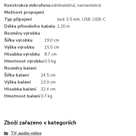
Konstrukce mikrofonu
odnímatelná, nastavitelná
Možnost propojení
Typ připojení
Jack 3.5 mm, USB, USB-C
Délka přívodního kabelu
1,20 m
Rozměry výrobku
Šířka výrobku
19.0 cm
Výška výrobku
15.5 cm
Hloubka výrobku
8.7 cm
Hmotnost výrobku
0.3 kg
Rozměry balení
Šířka balení
24.5 cm
Výška balení
13.0 cm
Hloubka balení
32.4 cm
Hmotnost balení
0.7 kg
Zboží zařazeno v kategoriích
TV, audio-video