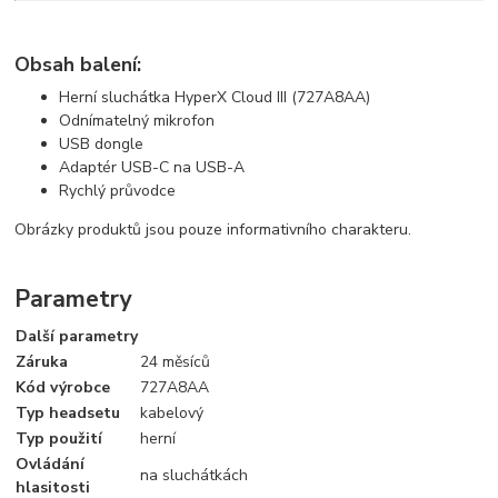
Obsah balení:
Herní sluchátka HyperX Cloud III (727A8AA)
Odnímatelný mikrofon
USB dongle
Adaptér USB-C na USB-A
Rychlý průvodce
Obrázky produktů jsou pouze informativního charakteru.
Parametry
Další parametry
Záruka
24 měsíců
Kód výrobce
727A8AA
Typ headsetu
kabelový
Typ použití
herní
Ovládání
na sluchátkách
hlasitosti