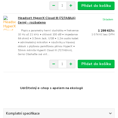
Přidat do košíku
Headset HyperX Cloud III (727A8AA)
Skladem
černý - rozbaleno
Popis a parametry herní sluchátka • frekvence
1 299 Kč
/
ks
10 Hz až 21 kHz • citlivost 100 dB • impedance
1 074 Kč
bez DPH
64 ohmů • 3,5mm Jack, USB • 1,2m audio kabel
• odnímatelný mikrofon • náušníky a hlavový
oblouk s plyšovou paměťovou pěnou HyperX •
53mm měniče HyperX Cloud III (727A8AA),
černá Obohaťte svá virt...
Přidat do košíku
Udržitelný e-shop s apelem na ekologii
Kompletní specifikace