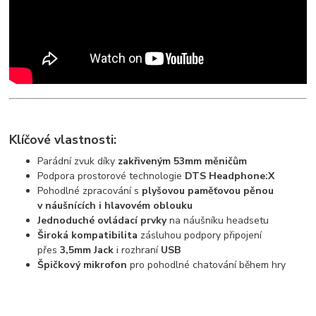
Klíčové vlastnosti:
Parádní zvuk díky
zakřiveným 53mm měničům
Podpora prostorové technologie
DTS Headphone:X
Pohodlné zpracování s
plyšovou paměťovou pěnou
v náušnících i hlavovém oblouku
Jednoduché ovládací prvky
na náušníku headsetu
Široká kompatibilita
zásluhou podpory připojení
přes
3,5mm Jack
i rozhraní
USB
Špičkový mikrofon
pro pohodlné chatování během hry