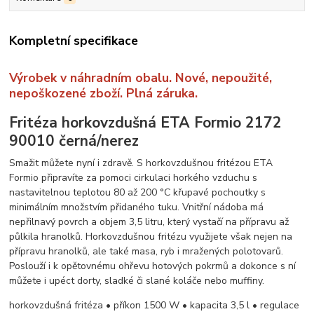
Kompletní specifikace
Výrobek v náhradním obalu. Nové, nepoužité,
nepoškozené zboží. Plná záruka.
Fritéza horkovzdušná ETA Formio 2172
90010 černá/nerez
Smažit můžete nyní i zdravě. S horkovzdušnou fritézou ETA
Formio připravíte za pomoci cirkulaci horkého vzduchu s
nastavitelnou teplotou 80 až 200 °C křupavé pochoutky s
minimálním množstvím přidaného tuku. Vnitřní nádoba má
nepřilnavý povrch a objem 3,5 litru, který vystačí na přípravu až
půlkila hranolků. Horkovzdušnou fritézu využijete však nejen na
přípravu hranolků, ale také masa, ryb i mražených polotovarů.
Poslouží i k opětovnému ohřevu hotových pokrmů a dokonce s ní
můžete i upéct dorty, sladké či slané koláče nebo muffiny.
horkovzdušná fritéza • příkon 1500 W • kapacita 3,5 l • regulace