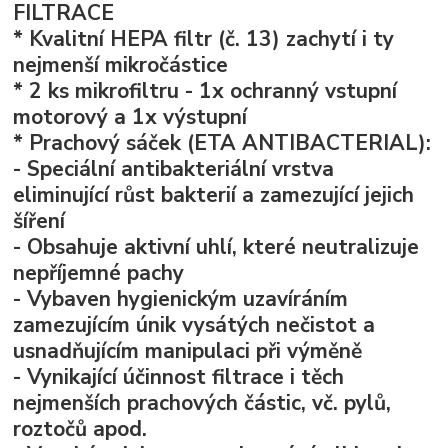
FILTRACE
* Kvalitní HEPA filtr (č. 13) zachytí i ty
nejmenší mikročástice
* 2 ks mikrofiltru - 1x ochranný vstupní
motorový a 1x výstupní
* Prachový sáček (ETA ANTIBACTERIAL):
- Speciální antibakteriální vrstva
eliminující růst bakterií a zamezující jejich
šíření
- Obsahuje aktivní uhlí, které neutralizuje
nepříjemné pachy
- Vybaven hygienickým uzavíráním
zamezujícím únik vysátých nečistot a
usnadňujícím manipulaci při výměně
- Vynikající účinnost filtrace i těch
nejmenších prachových částic, vč. pylů,
roztočů apod.