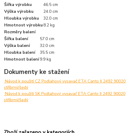
Šířka výrobku
46.5 cm
Výška výrobku
24.0 cm
Hloubka výrobku
32.0 cm
Hmotnost výrobku
8.2 kg
Rozměry balení
Šířka balení
57.0 cm
Výška balení
32.0 cm
Hloubka balení
35.5 cm
Hmotnost balení
9.9 kg
Dokumenty ke stažení
Návod k použití CZ Podlahový vysavač ETA Canto II 2492 90020
stříbrný/šedý
Návod k použití SK Podlahový vysavač ETA Canto II 2492 90020
stříbrný/šedý
Zboží zařazeno v kategoriích