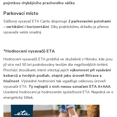
pojistkou chybějícího prachového sáčku
.
Parkovací místo
Sáčkový vysavač ETA Canto disponuje
2 parkovacími polohami
– vertikální i horizontální
. Díky praktickému držadlu je přenos
vysavače velmi snadný.
*Hodnocení vysavačů ETA
Hodnocení vysavačů ETA probíhá ve zkušebně v Hlinsku, kde jsou
již více než 50 let podrobovány testům dle nejpřísnějších kritérií.
Prochází zkouškami, které otestují jejich
výkonnost při vysávání
koberců a tvrdých podlah, stejně jako úroveň filtrace a
hlučnost
. Výsledné hodnocení tak vyjadřuje celkovou úroveň
vysavače ETA.
Ty nejlepší z nich nesou označení ETA A+AAA
.
Uvedené hodnocení je hodnocením společnosti ETA. Nejedná se o
energetický štítek.