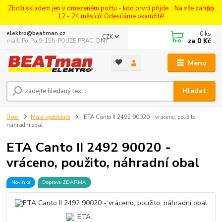
Zboží skladem jen v omezeném počtu - kdo první přijde... Na vše záruka
12 - 24 měsíců! Odesíláme okamžitě!
0
ks
elektro@beatman.cz
CZK
za
0 Kč
mail: Po-Pá:9-15h-POUZE PRAC. DNY
Menu
Hledat
Úvod
Malé spotřebiče
ETA Canto II 2492 90020 - vráceno, použito,
náhradní obal
ETA Canto II 2492 90020 -
vráceno, použito, náhradní obal
Novinka
Doprava ZDARMA