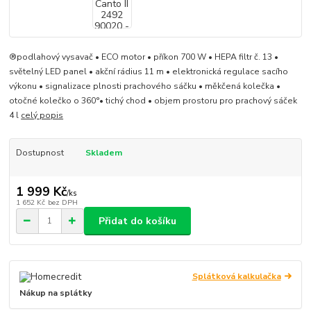
®️podlahový vysavač • ECO motor • příkon 700 W • HEPA filtr č. 13 •
světelný LED panel • akční rádius 11 m • elektronická regulace sacího
výkonu • signalizace plnosti prachového sáčku • měkčená kolečka •
otočné kolečko o 360°• tichý chod • objem prostoru pro prachový sáček
4 l
celý popis
Dostupnost
Skladem
1 999 Kč
/
ks
1 652 Kč
bez DPH
Přidat do košíku
Splátková kalkulačka
Nákup na splátky