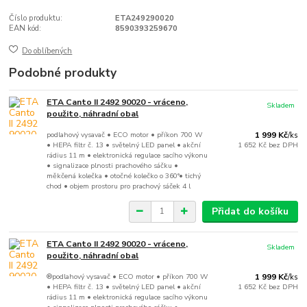
Číslo produktu:
ETA249290020
EAN kód:
8590393259670
Do oblíbených
Podobné produkty
ETA Canto II 2492 90020 - vráceno,
Skladem
použito, náhradní obal
podlahový vysavač • ECO motor • příkon 700 W
1 999 Kč
/
ks
• HEPA filtr č. 13 • světelný LED panel • akční
1 652 Kč
bez DPH
rádius 11 m • elektronická regulace sacího výkonu
• signalizace plnosti prachového sáčku •
měkčená kolečka • otočné kolečko o 360°• tichý
chod • objem prostoru pro prachový sáček 4 l
Přidat do košíku
ETA Canto II 2492 90020 - vráceno,
Skladem
použito, náhradní obal
®️podlahový vysavač • ECO motor • příkon 700 W
1 999 Kč
/
ks
• HEPA filtr č. 13 • světelný LED panel • akční
1 652 Kč
bez DPH
rádius 11 m • elektronická regulace sacího výkonu