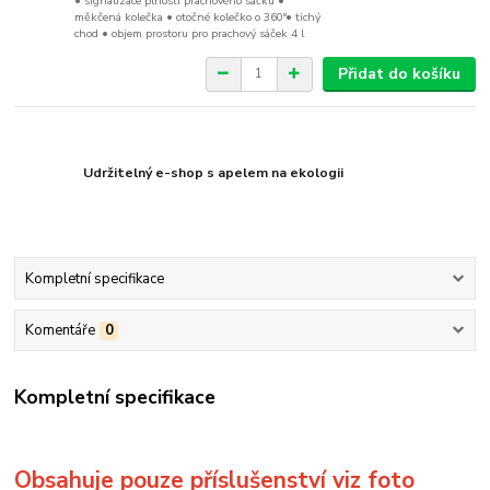
• signalizace plnosti prachového sáčku •
měkčená kolečka • otočné kolečko o 360°• tichý
chod • objem prostoru pro prachový sáček 4 l
Přidat do košíku
Udržitelný e-shop s apelem na ekologii
Kompletní specifikace
Komentáře
0
Kompletní specifikace
Obsahuje pouze příslušenství viz foto