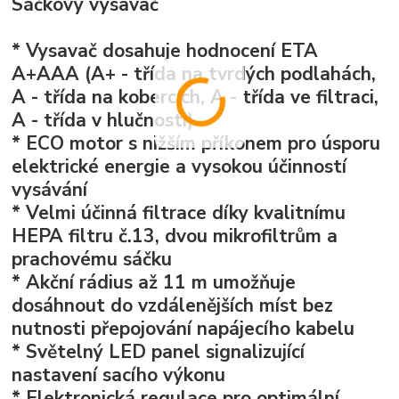
Sáčkový vysavač
* Vysavač dosahuje hodnocení ETA
A+AAA (A+ - třída na tvrdých podlahách,
A - třída na kobercích, A - třída ve filtraci,
A - třída v hlučnosti)
* ECO motor s nižším příkonem pro úsporu
elektrické energie a vysokou účinností
vysávání
* Velmi účinná filtrace díky kvalitnímu
HEPA filtru č.13, dvou mikrofiltrům a
prachovému sáčku
* Akční rádius až 11 m umožňuje
dosáhnout do vzdálenějších míst bez
nutnosti přepojování napájecího kabelu
* Světelný LED panel signalizující
nastavení sacího výkonu
* Elektronická regulace pro optimální