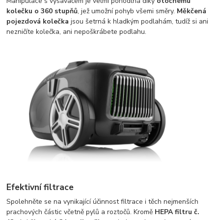
Manipulace s vysavačem je velmi pohodlná díky
otočnému
kolečku o 360 stupňů
, jež umožní pohyb všemi směry.
Měkčená
pojezdová kolečka
jsou šetrná k hladkým podlahám, tudíž si ani
nezničíte kolečka, ani nepoškrábete podlahu.
Efektivní filtrace
Spolehněte se na vynikající účinnost filtrace i těch nejmenších
prachových částic včetně pylů a roztočů. Kromě
HEPA filtru č.