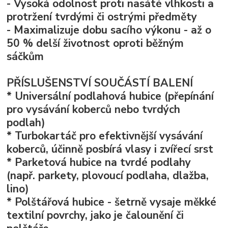
- Vysoká odolnost proti nasáté vlhkosti a
protržení tvrdými či ostrými předměty
- Maximalizuje dobu sacího výkonu - až o
50 % delší životnost oproti běžným
sáčkům
PŘÍSLUŠENSTVÍ SOUČÁSTÍ BALENÍ
* Universální podlahová hubice (přepínání
pro vysávání koberců nebo tvrdých
podlah)
* Turbokartáč pro efektivnější vysávání
koberců, účinně posbírá vlasy i zvířecí srst
* Parketová hubice na tvrdé podlahy
(např. parkety, plovoucí podlaha, dlažba,
lino)
* Polštářová hubice - šetrně vysaje měkké
textilní povrchy, jako je čalounění či