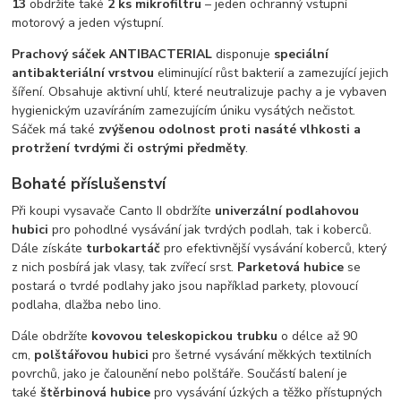
13
obdržíte také
2 ks mikrofiltru
– jeden ochranný vstupní
motorový a jeden výstupní.
Prachový sáček ANTIBACTERIAL
disponuje
speciální
antibakteriální vrstvou
eliminující růst bakterií a zamezující jejich
šíření. Obsahuje aktivní uhlí, které neutralizuje pachy a je vybaven
hygienickým uzavíráním zamezujícím úniku vysátých nečistot.
Sáček má také
zvýšenou odolnost proti nasáté vlhkosti a
protržení tvrdými či ostrými předměty
.
Bohaté příslušenství
Při koupi vysavače Canto II obdržíte
univerzální podlahovou
hubici
pro pohodlné vysávání jak tvrdých podlah, tak i koberců.
Dále získáte
turbokartáč
pro efektivnější vysávání koberců, který
z nich posbírá jak vlasy, tak zvířecí srst.
Parketová hubice
se
postará o tvrdé podlahy jako jsou například parkety, plovoucí
podlaha, dlažba nebo lino.
Dále obdržíte
kovovou teleskopickou trubku
o délce až 90
cm,
polštářovou hubici
pro šetrné vysávání měkkých textilních
povrchů, jako je čalounění nebo polštáře. Součástí balení je
také
štěrbinová hubice
pro vysávání úzkých a těžko přístupných