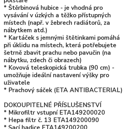
polštáře
* Štěrbinová hubice - je vhodná pro
vysávání v úzkých a těžko přístupných
místech (např. v žebrech radiátorů, za
nábytkem atd.)
* Kartáček s jemnými štětinkami pomáhá
při úklidu na místech, která potřebujete
šetrně zbavit prachu nebo pavučin (na
nábytku, zdech či obrazech)
* Kovová teleskopická trubka (90 cm) -
umožňuje ideální nastavení výšky pro
uživatele
* Prachový sáček (ETA ANTIBACTERIAL)
DOKOUPITELNÉ PŘÍSLUŠENSTVÍ
* Mikrofiltr vstupní ETA149200020
* Hepa filtr č. 13 ETA149200090
* Sací hadice ETA149200200