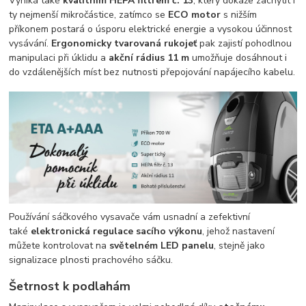
Vyniká také
kvalitním HEPA filtrem č. 13
, který dokáže zachytit i
ty nejmenší mikročástice, zatímco se
ECO motor
s nižším
příkonem postará o úsporu elektrické energie a vysokou účinnost
vysávání.
Ergonomicky tvarovaná rukojeť
pak zajistí pohodlnou
manipulaci při úklidu a
akční rádius 11 m
umožňuje dosáhnout i
do vzdálenějších míst bez nutnosti přepojování napájecího kabelu.
Používání sáčkového vysavače vám usnadní a zefektivní
také
elektronická regulace sacího výkonu
, jehož nastavení
můžete kontrolovat na
světelném LED panelu
, stejně jako
signalizace plnosti prachového sáčku.
Šetrnost k podlahám