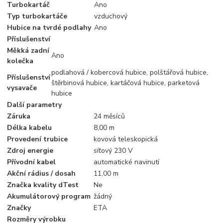
Turbokartáč
Ano
Typ turbokartáče
vzduchový
Hubice na tvrdé podlahy
Ano
Příslušenství
Měkká zadní
Ano
kolečka
podlahová / kobercová hubice, polštářová hubice,
Příslušenství
štěrbinová hubice, kartáčová hubice, parketová
vysavače
hubice
Další parametry
Záruka
24 měsíců
Délka kabelu
8,00 m
Provedení trubice
kovová teleskopická
Zdroj energie
síťový 230 V
Přívodní kabel
automatické navinutí
Akční rádius / dosah
11,00 m
Značka kvality dTest
Ne
Akumulátorový program
žádný
Značky
ETA
Rozměry výrobku