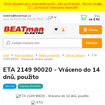
Zboží skladem jen v omezeném počtu - kdo první přijde... Na vše záruka
12 - 24 měsíců! Odesíláme okamžitě!
0
ks
elektro@beatman.cz
CZK
za
0 Kč
mail: Po-Pá:9-15h-POUZE PRAC. DNY
Menu
Hledat
Úvod
Malé spotřebiče
Pečení a grilování
Domácí pekárny
ETA
2149 90020 - Vráceno do 14 dnů, použito
ETA 2149 90020 - Vráceno do 14
dnů, použito
Novinka
Doprava ZDARMA