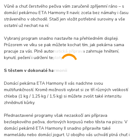
Vůně a chuť čerstvého pečiva vám zaručeně zpříjemní ráno – s
domácí pekárnou ETA Harmony II navíc zcela bez námahy i času
stráveného v obchodě. Stačí jen vložit potřebné suroviny a vše
ostatní už nechat na ní.
Vybraný program snadno nastavíte na přehledném displeji.
Průzorem ve víku se pak můžete kochat tím, jak pekárna sama
pracuje za vás. Plně automatická příprava zahrnuje hnětení,
kynutí, pečení i udržení teploty.
S těstem v dokonalé harmonii
Domácí pekárna ETA Harmony II vás nadchne svou
multifunkčností. Kromě možnosti vybrat si ze tří různých velikostí
chleba (1 kg / 1,25 kg / 1,5 kg) si můžete zvolit také intenzitu
zhnědnutí kůrky.
Přednastavené programy však nezaskočí ani příprava
bezlepkového pečiva, dortových korpusů nebo těsta na pizzu. V
domácí pekárně ETA Harmony II snadno připravíte také
marmeládu nebo domácí jogurt. U obojího vás uchvátí plná chuť i