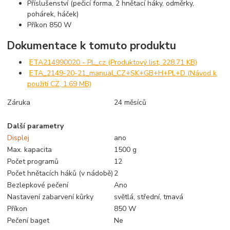
Příslušenství (pečicí forma, 2 hnětací háky, odměrky,
pohárek, háček)
Příkon 850 W
Dokumentace k tomuto produktu
ETA214990020 - PL_cz (Produktový list, 228.71 KB)
ETA_2149-20-21_manual_CZ+SK+GB+H+PL+D (Návod k
použití CZ, 1.69 MB)
Záruka
24 měsíců
Další parametry
Displej
ano
Max. kapacita
1500 g
Počet programů
12
Počet hnětacích háků (v nádobě)
2
Bezlepkové pečení
Ano
Nastavení zabarvení kůrky
světlá, střední, tmavá
Příkon
850 W
Pečení baget
Ne