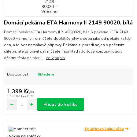
Domácí pekárna ETA Harmony II 2149 90020, bílá
Domácí pekárna ETA Harmony II 2149 90020, bílá S pekárnou ETA 2149
90020 Harmony II si můžete dopřát čerstvý chleba jako od pekaře každý
den, a to bez namáhavé přípravy. Pekárna si poradí nejen s pečením
chleba, ale připravit s ní můžete například i dortové korpusy, jogurt,
džemy, těsta na pizzu....
celý popis
Dostupnost
Skladem
1 399 Kč
/
ks
1 156 Kč
bez DPH
Přidat do košíku
Splátková kalkulačka
Nákup na splátky