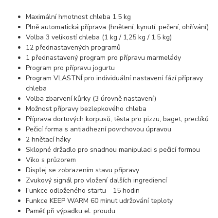
Maximální hmotnost chleba 1,5 kg
Plně automatická příprava (hnětení, kynutí, pečení, ohřívání)
Volba 3 velikostí chleba (1 kg / 1,25 kg / 1,5 kg)
12 přednastavených programů
1 přednastavený program pro přípravu marmelády
Program pro přípravu jogurtu
Program VLASTNÍ pro individuální nastavení fází přípravy
chleba
Volba zbarvení kůrky (3 úrovně nastavení)
Možnost přípravy bezlepkového chleba
Příprava dortových korpusů, těsta pro pizzu, baget, preclíků
Pečicí forma s antiadhezní povrchovou úpravou
2 hnětací háky
Sklopné držadlo pro snadnou manipulaci s pečicí formou
Víko s průzorem
Displej se zobrazením stavu přípravy
Zvukový signál pro vložení dalších ingrediencí
Funkce odloženého startu - 15 hodin
Funkce KEEP WARM 60 minut udržování teploty
Paměť při výpadku el. proudu