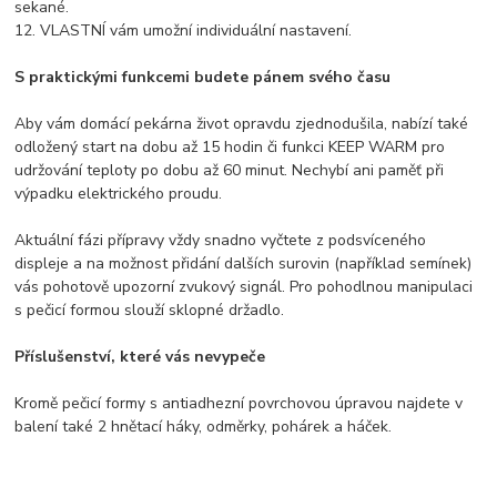
sekané.
12. VLASTNÍ vám umožní individuální nastavení.
S praktickými funkcemi budete pánem svého času
Aby vám domácí pekárna život opravdu zjednodušila, nabízí také
odložený start na dobu až 15 hodin či funkci KEEP WARM pro
udržování teploty po dobu až 60 minut. Nechybí ani paměť při
výpadku elektrického proudu.
Aktuální fázi přípravy vždy snadno vyčtete z podsvíceného
displeje a na možnost přidání dalších surovin (například semínek)
vás pohotově upozorní zvukový signál. Pro pohodlnou manipulaci
s pečicí formou slouží sklopné držadlo.
Příslušenství, které vás nevypeče
Kromě pečicí formy s antiadhezní povrchovou úpravou najdete v
balení také 2 hnětací háky, odměrky, pohárek a háček.