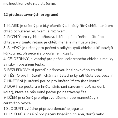
možnost kontroly nad složením.
12 přednastavených programů
1. KLASIK je určený pro bílý pšeničný a hnědý žitný chléb, také pro
chléb ochucený bylinkami a rozinkami.
2. RYCHLÝ pro rychlou přípravu bílého, pšeničného a žitného
chleba – v tomto režimu je chléb menší a má hustý střed.
3. SLADKÝ je určený pro pečení sladkých typů chleba s křupavější
kůrkou než při pečení s programem klasik.
4. CELOZRNNÝ je vhodný pro pečení celozrnného chleba z mouky
s nízkým obsahem lepku.
5. BEZLEPKOVÝ si poradí s přípravou bezlepkového chleba.
6. TĚSTO pro hnětení/míchání a následné kynutí těsta bez pečení.
7. HNĚTENÍ je určený pouze pro hnětení těsta (bez kynutí).
8. DORT se postará o hnětení/míchání surovin (např. na dort,
koláč), které se následně pečou po nastavený čas.
9. DŽEM je určený pro přípravu džemu nebo marmelády z
čerstvého ovoce.
10. JOGURT zvládne přípravu domácího jogurtu.
11. PEČENÍ je ideální pro pečení hnědého chleba, dortů nebo