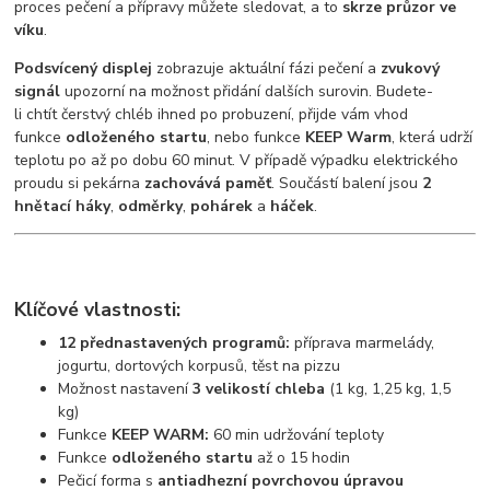
proces pečení a přípravy můžete sledovat, a to
skrze průzor ve
víku
.
Podsvícený displej
zobrazuje aktuální fázi pečení a
zvukový
signál
upozorní na možnost přidání dalších surovin. Budete-
li chtít čerstvý chléb ihned po probuzení, přijde vám vhod
funkce
odloženého startu
, nebo funkce
KEEP Warm
, která udrží
teplotu po až po dobu 60 minut. V případě výpadku elektrického
proudu si pekárna
zachovává paměť
. Součástí balení jsou
2
hnětací háky
,
odměrky
,
pohárek
a
háček
.
Klíčové vlastnosti:
12 přednastavených programů:
příprava marmelády,
jogurtu, dortových korpusů, těst na pizzu
Možnost nastavení
3 velikostí chleba
(1 kg, 1,25 kg, 1,5
kg)
Funkce
KEEP WARM:
60 min udržování teploty
Funkce
odloženého startu
až o 15 hodin
Pečicí forma s
antiadhezní povrchovou úpravou