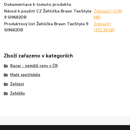
Dokumentace k tomuto produktu
Návod k použití CZ Žehlička Braun TexStyle
Zobrazit / (2.89
9 SI9682DB
MB)
Produktový list Žehlička Braun TexStyle 9
Zobrazit /
SI9682DB
(331.38 kB)
Zboží zařazeno v kategoriích
Bazar - nejnižší ceny v ČR
Malé spotřebiče
Žehlení
Žehličky