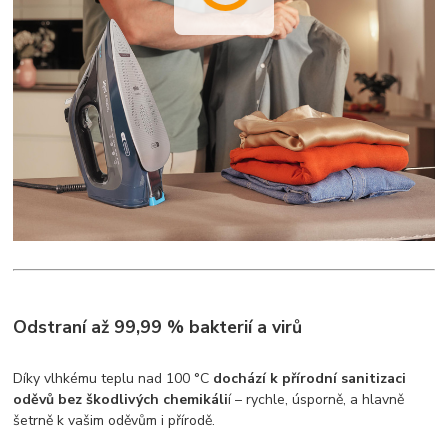
Odstraní až 99,99 % bakterií a virů
Díky vlhkému teplu nad 100 °C
dochází k přírodní sanitizaci
oděvů bez škodlivých chemikáli
í – rychle, úsporně, a hlavně
šetrně k vašim oděvům i přírodě.