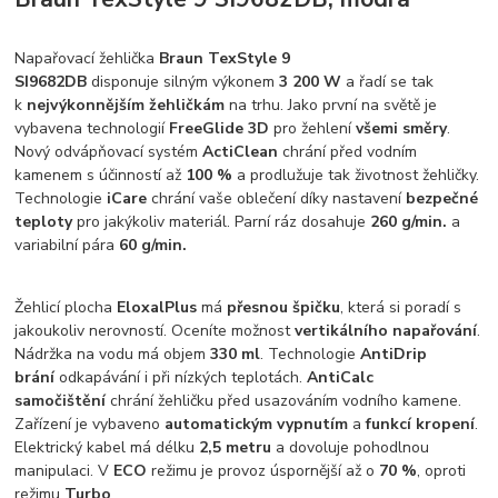
Napařovací žehlička
Braun TexStyle 9
SI9682DB
disponuje silným výkonem
3 200 W
a řadí se tak
k
nejvýkonnějším žehličkám
na trhu. Jako první na světě je
vybavena technologií
FreeGlide 3D
pro žehlení
všemi směry
.
Nový odvápňovací systém
ActiClean
chrání před vodním
kamenem s účinností až
100 %
a prodlužuje tak životnost žehličky.
Technologie
iCare
chrání vaše oblečení díky nastavení
bezpečné
teploty
pro jakýkoliv materiál. Parní ráz dosahuje
260 g/min.
a
variabilní pára
60 g/min.
Žehlicí plocha
EloxalPlus
má
přesnou špičku
, která si poradí s
jakoukoliv nerovností. Oceníte možnost
vertikálního napařování
.
Nádržka na vodu má objem
330 ml
. Technologie
AntiDrip
brání
odkapávání i při nízkých teplotách.
AntiCalc
samočištění
chrání žehličku před usazováním vodního kamene.
Zařízení je vybaveno
automatickým vypnutím
a
funkcí kropení
.
Elektrický kabel má délku
2,5 metru
a dovoluje pohodlnou
manipulaci. V
ECO
režimu je provoz úspornější až o
70 %
, oproti
režimu
Turbo
.