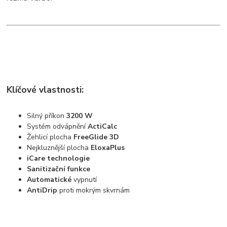
Klíčové vlastnosti:
Silný příkon
3200 W
Systém odvápnění
ActiCalc
Žehlicí plocha
FreeGlide 3D
Nejkluznější plocha
EloxaPlus
iCare technologie
Sanitizační funkce
Automatické
vypnutí
AntiDrip
proti mokrým skvrnám