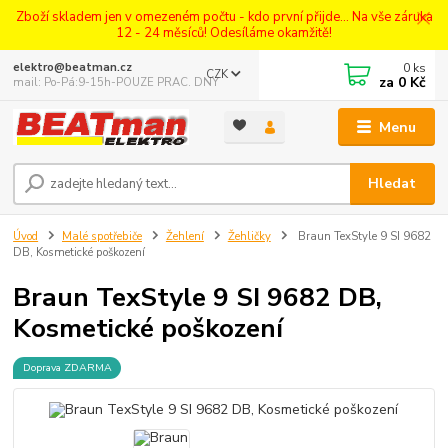
Zboží skladem jen v omezeném počtu - kdo první přijde... Na vše záruka
12 - 24 měsíců! Odesíláme okamžitě!
0
ks
elektro@beatman.cz
CZK
za
0 Kč
mail: Po-Pá:9-15h-POUZE PRAC. DNY
Menu
Hledat
Úvod
Malé spotřebiče
Žehlení
Žehličky
Braun TexStyle 9 SI 9682
DB, Kosmetické poškození
Braun TexStyle 9 SI 9682 DB,
Kosmetické poškození
Doprava ZDARMA