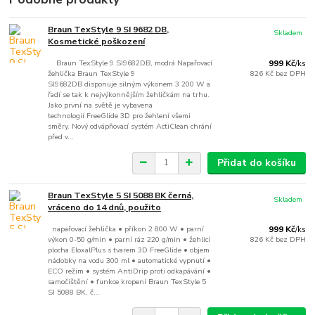
Braun TexStyle 9 SI 9682 DB,
Skladem
Kosmetické poškození
Braun TexStyle 9 SI9682DB, modrá Napařovací
999 Kč
/
ks
žehlička Braun TexStyle 9
826 Kč
bez DPH
SI9682DB disponuje silným výkonem 3 200 W a
řadí se tak k nejvýkonnějším žehličkám na trhu.
Jako první na světě je vybavena
technologií FreeGlide 3D pro žehlení všemi
směry. Nový odvápňovací systém ActiClean chrání
před v...
Přidat do košíku
Braun TexStyle 5 SI 5088 BK černá,
Skladem
vráceno do 14 dnů, použito
napařovací žehlička • příkon 2 800 W • parní
999 Kč
/
ks
výkon 0-50 g/min • parní ráz 220 g/min • žehlicí
826 Kč
bez DPH
plocha EloxalPlus s tvarem 3D FreeGlide • objem
nádobky na vodu 300 ml • automatické vypnutí •
ECO režim • systém AntiDrip proti odkapávání •
samočištění • funkce kropení Braun TexStyle 5
SI 5088 BK, č...