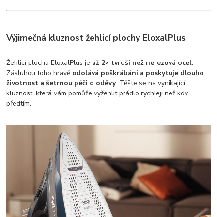
Výjimečná kluznost žehlicí plochy EloxalPlus
Žehlicí plocha EloxalPlus je
až 2× tvrdší než nerezová ocel
.
Zásluhou toho hravě
odolává poškrábání a poskytuje dlouho
životnost a šetrnou péči o oděvy
. Těšte se na vynikající
kluznost, která vám pomůže vyžehlit prádlo rychleji než kdy
předtím.