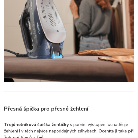
Přesná špička pro přesné žehlení
Trojúhelníková špička žehličky
s parním výstupem usnadňuje
žehlení i v těch nejvíce nepoddajných záhybech. Oceníte ji také
při
žehlení límců a švů
.