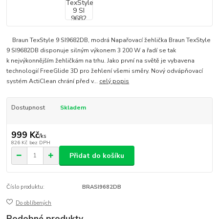
Braun TexStyle 9 SI9682DB, modrá Napařovací žehlička Braun TexStyle
9 SI9682DB disponuje silným výkonem 3 200 W a řadí se tak
k nejvýkonnějším žehličkám na trhu. Jako první na světě je vybavena
technologií FreeGlide 3D pro žehlení všemi směry. Nový odvápňovací
systém ActiClean chrání před v...
celý popis
Dostupnost
Skladem
999 Kč
/
ks
826 Kč
bez DPH
Přidat do košíku
Číslo produktu:
BRASI9682DB
Do oblíbených
Podobné produkty