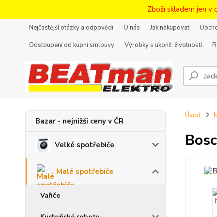
Zboží skladem jen v 
Nejčastější otázky a odpovědi
O nás
Jak nakupovat
Obcho
Odstoupení od kupní smlouvy
Výrobky s ukonč. životností
R
Úvod
M
Bazar - nejnižší ceny v ČR
Bosc
Velké spotřebiče
Malé spotřebiče
Vařiče
Kuchyňské roboty