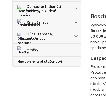
Domácnost, domácí
potřeby a kuchyň
Bosc
Příslušenství
Vysokory
Bosch
, 
Dílna, zahrada,
30 000 z
auto/moto
horkou po
speciáln
Hračky
Bezpeč
Hudebniny a příslušenství
Provoz mi
ProEdge
odolnost
nádobí. 
nádob sm
oboru spo