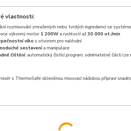
é vlastnosti:
ální rozmixování zmražených nebo tvrdých ingrediencí se systé
oce výkonný motor
1 200W
a rychlostí až
30 000 ot./min
pečnostní víko
s otvorem pro nalévání
noduché sestavení
a manipulace
dné čištění
: automatický čistící program, odnímatelné části lz
mixér s ThermoSafe skleněnou mixovací nádobou připraví snadn