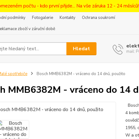
omezeném počtu - kdo první přijde... Na vše záruka 12 - 24 měsíců
dní podmínky
Fotogalerie
Kontakty
Ochrana soukromí
eklamace zboží v záruční době
elek
Hledat
mail:
alé spotřebiče
Bosch MMB6382M - vráceno do 14 dnů, použito
h MMB6382M - vráceno do 14 dn
Bosch 
4 komb
osvědč
1955, 
W a ot