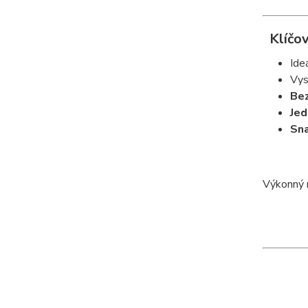
Klíčov
Ide
Vys
Bez
Jed
Sna
Výkonný 