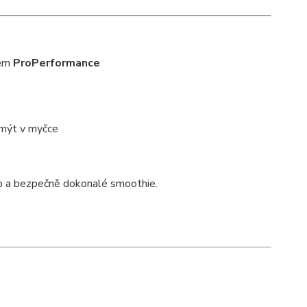
mem
ProPerformance
e mýt v myčce
o a bezpečně dokonalé smoothie.