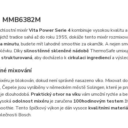
h MMB6382M
chlostní mixér
Vita Power Serie 4
kombinuje vysokou kvalitu a
jejichž tradice sahá až do roku 1955, dokáže tento mixér rozmixov
a minutu
, budete mít lahodné smoothie za okamžik. A nejen sm
lévku. Díky
silnostěnné skleněné nádobě
ThermoSafe umixu
ě
strukturovaná
, aby docházelo k
cirkulaci ingrediencí
a výsled
né mixování
xéru je blokován, dokud není správně nasazeno víko. Mixovat do
, Čepele jsou vyráběny v německém městě Solingen, které je pro
 je dlouhodobá.
Praktický otvor na víku
vám umožní rychle a b
Vysoká
odolnost mixéru
je zaručena
100hodinovým testem
ži
oothie. Tento špičkový výkon je dán vysoce
kvalitními materiá
lečnosti Bosch.