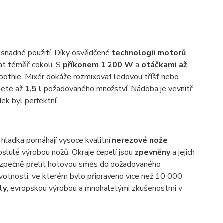
 snadné použití. Díky osvědčené
technologii motorů
at téměř cokoli. S
příkonem 1 200 W
a
otáčkami až
oothie. Mixér dokáže rozmixovat ledovou tříšť nebo
jete až
1,5 l
požadovaného množství. Nádoba je vevnitř
ek byl perfektní.
 hladka pomáhají vysoce kvalitní
nerezové nože
slulé výrobou nožů. Okraje čepelí jsou
zpevněny
a jejich
ezpečně přelít hotovou směs do požadovaného
votnosti, ve kterém bylo připraveno více než 10 000
ly
, evropskou výrobou a mnohaletými zkušenostmi v