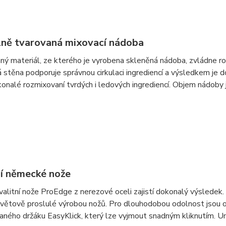
lně tvarovaná mixovací nádoba
ný materiál, ze kterého je vyrobena skleněná nádoba, zvládne roz
 stěna podporuje správnou cirkulaci ingrediencí a výsledkem j
konalé rozmixovaní tvrdých i ledových ingrediencí. Objem nádoby j
ní německé nože
alitní nože ProEdge z nerezové oceli zajistí dokonalý výslede
světově proslulé výrobou nožů. Pro dlouhodobou odolnost jsou o
aného držáku EasyKlick, který lze vyjmout snadným kliknutím. 