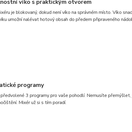
nostní víko s praktickým otvorem
xéru je blokovaný, dokud není víko na správném místo. Víko sn
víku umožní nalévat hotový obsah do předem připraveného nádob
tické programy
předvolené 3 programy pro vaše pohodlí. Nemusíte přemýšlet, ja
čištění. Mixér už si s tím poradí.