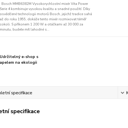
Bosch MMB6382M Vysokorychlostní mixér Vita Power
Serie 4 kombinuje vysokou kvalitu a snadné použití. Díky
osvědčené technologii motorů Bosch, jejichž tradice sahá
až do roku 1955, dokáže tento mixér rozmixovat téměř
cokoli. S příkonem 1 200 W a otáčkami až 30 000 za
minutu, budete mít lahodné s...
Udržitelný e-shop s
apelem na ekologii
etní specifikace
tní specifikace