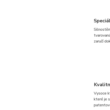
Speciá
Silnostěn
tvarovaná
zaručí do
Kvalit
Vysoce kv
které je 
patentov