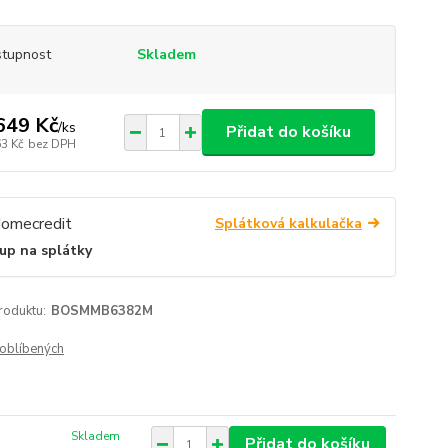
tupnost
Skladem
649 Kč
/
ks
Přidat do košíku
63 Kč
bez DPH
Splátková kalkulačka
up na splátky
roduktu:
BOSMMB6382M
oblíbených
Skladem
Přidat do košíku