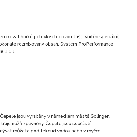
mixovat horké polévky i ledovou tříšť. Vnitřní speciálně
e dokonale rozmixovaný obsah. Systém ProPerformance
e 1,5 l.
k. Čepele jsou vyráběny v německém městě Solingen,
kraje nožů zpevněny. Čepele jsou součástí
Umývat můžete pod tekoucí vodou nebo v myčce.