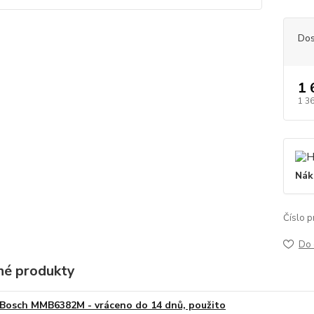
Dos
1 
1 3
Nák
Číslo p
Do 
é produkty
Bosch MMB6382M - vráceno do 14 dnů, použito