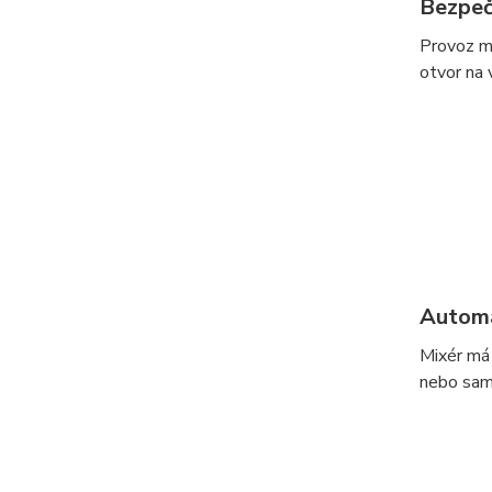
Bezpeč
Provoz mi
otvor na 
Automa
Mixér má 
nebo samo