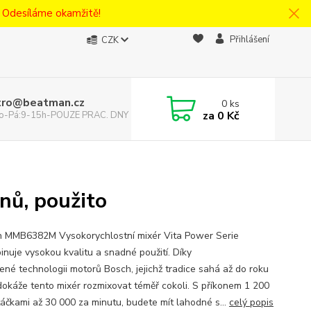
! Odesíláme okamžitě!
Přihlášení
CZK
tro@beatman.cz
0
ks
za
0 Kč
 Po-Pá:9-15h-POUZE PRAC. DNY
ů, použito
MMB6382M Vysokorychlostní mixér Vita Power Serie
inuje vysokou kvalitu a snadné použití. Díky
ené technologii motorů Bosch, jejichž tradice sahá až do roku
dokáže tento mixér rozmixovat téměř cokoli. S příkonem 1 200
áčkami až 30 000 za minutu, budete mít lahodné s...
celý popis