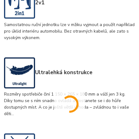
2v1
Samostatnou ruční jednotku lze v mžiku vyjmout a použít například
pro úklid interiéru automobilu. Bez otravných kabelů, ale zato s
vysokým výkonem.
Ultralehká konstrukce
Rozměry spotřebiče činí 1 150 × 265 × 180 mm a váží jen 3 kg.
Díky tomu se s ním snadno ovládá a dostanete se i do hůře
dostupných míst. A co je ještě větší výhoda – zvládnou to i vaše
děti…