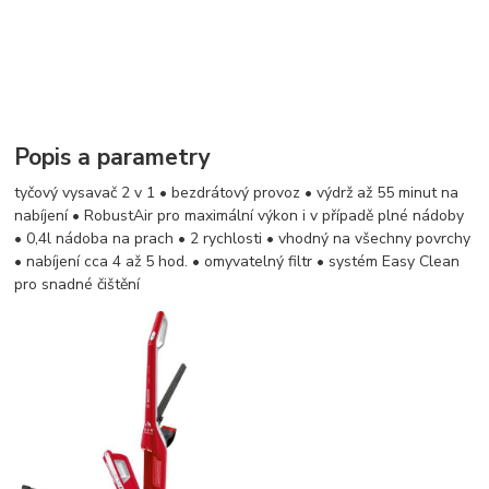
Popis a parametry
tyčový vysavač 2 v 1 • bezdrátový provoz • výdrž až 55 minut na
nabíjení • RobustAir pro maximální výkon i v případě plné nádoby
• 0,4l nádoba na prach • 2 rychlosti • vhodný na všechny povrchy
• nabíjení cca 4 až 5 hod. • omyvatelný filtr • systém Easy Clean
pro snadné čištění