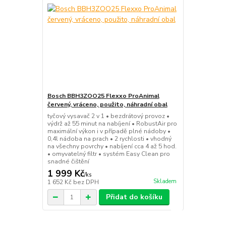
Bosch BBH3ZOO25 Flexxo ProAnimal
červený, vráceno, použito, náhradní obal
tyčový vysavač 2 v 1 • bezdrátový provoz •
výdrž až 55 minut na nabíjení • RobustAir pro
maximální výkon i v případě plné nádoby •
0,4l nádoba na prach • 2 rychlosti • vhodný
na všechny povrchy • nabíjení cca 4 až 5 hod.
• omyvatelný filtr • systém Easy Clean pro
snadné čištění
1 999 Kč
/
ks
Skladem
1 652 Kč
bez DPH
Přidat do košíku