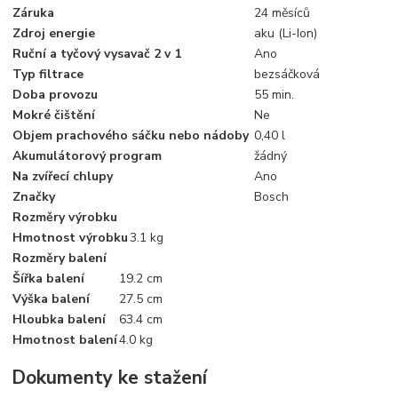
Záruka
24 měsíců
Zdroj energie
aku (Li-Ion)
Ruční a tyčový vysavač 2 v 1
Ano
Typ filtrace
bezsáčková
Doba provozu
55 min.
Mokré čištění
Ne
Objem prachového sáčku nebo nádoby
0,40 l
Akumulátorový program
žádný
Na zvířecí chlupy
Ano
Značky
Bosch
Rozměry výrobku
Hmotnost výrobku
3.1 kg
Rozměry balení
Šířka balení
19.2 cm
Výška balení
27.5 cm
Hloubka balení
63.4 cm
Hmotnost balení
4.0 kg
Dokumenty ke stažení