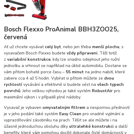
Bosch Flexxo ProAnimal BBH3ZOO25,
červená
Ať už chcete vysávat
celý byt
, nebo jen třeba
menší plochu
, s
vysavačem Bosch Flexxo budete
vždy připraveni
. Těží totiž
z
variabilní konstrukce
, kdy lze snadno odejmout jeho ruční
jednotku a vrhnout se například na úklid automobilu. Dostane se
vám přitom bohaté porce času –
55 minut
na jedno nabití, které
zabere cca 4 až 5 hodin. Vybírat si přitom můžete ze
dvou
rychlostí
vysávání a efektivně si budete vést na
všech typech
povrchů
. Jeho velkou výhodou je také systém
RobustAir
pro
maximální výkon i v případě plné nádoby.
Vysavač je vybaven
omyvatelným filtrem
a nespornou předností
je v jeho podání také systém
Easy Clean
pro snadné vyjímání a
vyprazdňování zásobníku na prach. Těšit se ale můžete i na
úžasně jednoduchou obsluhu díky
ultralehké konstrukci
a další
benefity, které vám pomohou docílit dokonale čisté domácnosti v