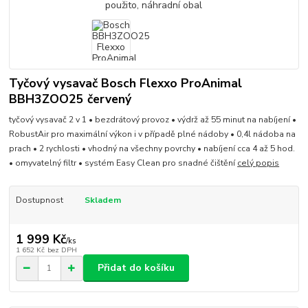
Tyčový vysavač Bosch Flexxo ProAnimal
BBH3ZOO25 červený
tyčový vysavač 2 v 1 • bezdrátový provoz • výdrž až 55 minut na nabíjení •
RobustAir pro maximální výkon i v případě plné nádoby • 0,4l nádoba na
prach • 2 rychlosti • vhodný na všechny povrchy • nabíjení cca 4 až 5 hod.
• omyvatelný filtr • systém Easy Clean pro snadné čištění
celý popis
Dostupnost
Skladem
1 999 Kč
/
ks
1 652 Kč
bez DPH
Přidat do košíku