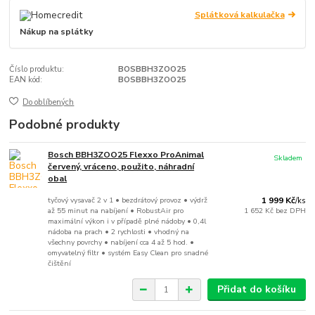
Splátková kalkulačka
Nákup na splátky
Číslo produktu:
BOSBBH3ZOO25
EAN kód:
BOSBBH3ZOO25
Do oblíbených
Podobné produkty
Bosch BBH3ZOO25 Flexxo ProAnimal
Skladem
červený, vráceno, použito, náhradní
obal
tyčový vysavač 2 v 1 • bezdrátový provoz • výdrž
1 999 Kč
/
ks
až 55 minut na nabíjení • RobustAir pro
1 652 Kč
bez DPH
maximální výkon i v případě plné nádoby • 0,4l
nádoba na prach • 2 rychlosti • vhodný na
všechny povrchy • nabíjení cca 4 až 5 hod. •
omyvatelný filtr • systém Easy Clean pro snadné
čištění
Přidat do košíku