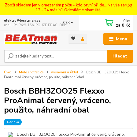
Zboží skladem jen v omezeném počtu - kdo první přijde... Na vše záruka
12 - 24 měsíců! Odesíláme okamžitě!
0
ks
elektro@beatman.cz
CZK
za
0 Kč
mail: Po-Pá:9-15h-POUZE PRAC. DNY
Menu
Hledat
Úvod
Malé spotřebiče
Vysávání a úklid
Bosch BBH3ZOO25 Flexxo
ProAnimal červený, vráceno, použito, náhradní obal
Bosch BBH3ZOO25 Flexxo
ProAnimal červený, vráceno,
použito, náhradní obal
Novinka