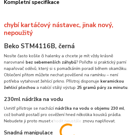
Kompletní specifikace
chybí kartáčový nástavec, jinak nový,
nepoužitý
Beko STM4116B, černá
Nosíte často košile či halenky a chcete je mít vždy krásně
narovnané
bez sebemenších záhybů
? Pořiďte si praktický parní
napařovač oděvů, který si s pomačkáním poradí během okamžiku.
Oblečení přitom můžete nechat pověšené na ramínku – není
potřeba vytahovat žehlicí prkno. Přístroj disponuje
keramickou
žehlicí plochou
a nabízí stálý výstup
25 gramů páry za minutu
.
230ml nádržka na vodu
Uvnitř přístroje se nachází
nádržka na vodu o objemu 230 ml
,
což bohatě postačí pro osvěžení hned několika kousků prádla.
Nebudete ji proto muset chodit neustále znovu naplňovat.
Snadná manipulace