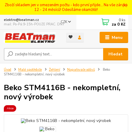
Zboží skladem jen v omezeném počtu - kdo první přijde... Na vše záruka
12 - 24 měsíců! Odesíláme okamžitě!
0
ks
elektro@beatman.cz
CZK
za
0 Kč
mail: Po-Pá:9-15h-POUZE PRAC. DNY
Menu
Hledat
Úvod
Malé spotřebiče
Žehlení
Napařovače oděvů
Beko
STM4116B - nekompletní, nový výrobek
Beko STM4116B - nekompletní,
nový výrobek
Akce