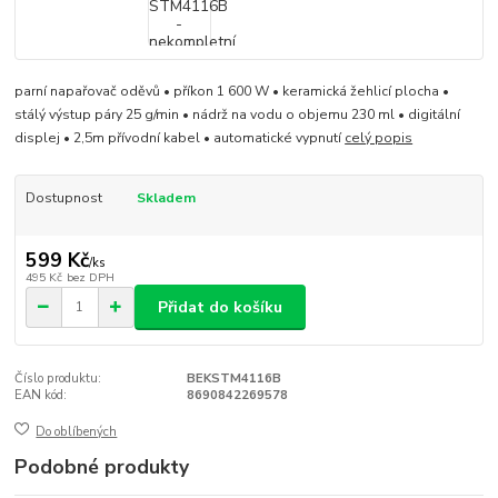
parní napařovač oděvů • příkon 1 600 W • keramická žehlicí plocha •
stálý výstup páry 25 g/min • nádrž na vodu o objemu 230 ml • digitální
displej • 2,5m přívodní kabel • automatické vypnutí
celý popis
Dostupnost
Skladem
599 Kč
/
ks
495 Kč
bez DPH
Přidat do košíku
Číslo produktu:
BEKSTM4116B
EAN kód:
8690842269578
Do oblíbených
Podobné produkty