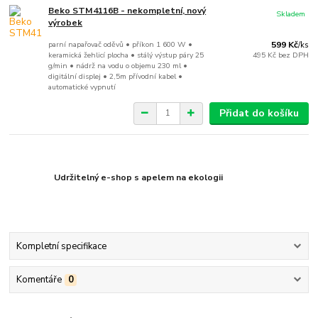
Beko STM4116B - nekompletní, nový
Skladem
výrobek
parní napařovač oděvů • příkon 1 600 W •
599 Kč
/
ks
keramická žehlicí plocha • stálý výstup páry 25
495 Kč
bez DPH
g/min • nádrž na vodu o objemu 230 ml •
digitální displej • 2,5m přívodní kabel •
automatické vypnutí
Přidat do košíku
Udržitelný e-shop s apelem na ekologii
Kompletní specifikace
Komentáře
0