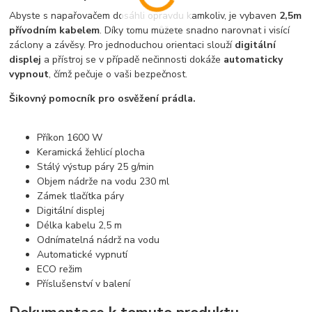
Abyste s napařovačem dosáhli opravdu kamkoliv, je vybaven
2,5m
přívodním kabelem
. Díky tomu můžete snadno narovnat i visící
záclony a závěsy. Pro jednoduchou orientaci slouží
digitální
displej
a přístroj se v případě nečinnosti dokáže
automaticky
vypnout
, čímž pečuje o vaši bezpečnost.
Šikovný pomocník pro osvěžení prádla.
Příkon 1600 W
Keramická žehlicí plocha
Stálý výstup páry 25 g/min
Objem nádrže na vodu 230 ml
Zámek tlačítka páry
Digitální displej
Délka kabelu 2,5 m
Odnímatelná nádrž na vodu
Automatické vypnutí
ECO režim
Příslušenství v balení