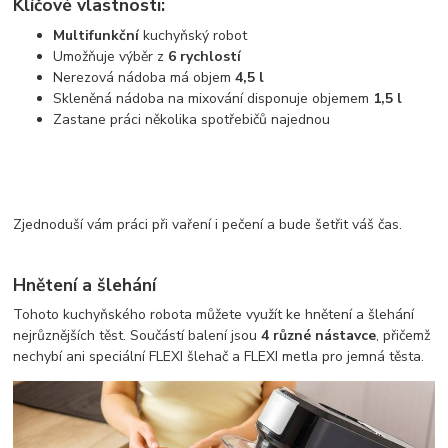
Klíčové vlastnosti:
Multifunkční
kuchyňský robot
Umožňuje výběr z
6 rychlostí
Nerezová nádoba má objem
4,5 l
Skleněná nádoba na mixování disponuje objemem
1,5 l
Zastane práci několika spotřebičů najednou
Zjednoduší vám práci při vaření i pečení a bude šetřit váš čas.
Hnětení a šlehání
Tohoto kuchyňského robota můžete využít ke hnětení a šlehání
nejrůznějších těst. Součástí balení jsou
4 různé nástavce
, přičemž
nechybí ani speciální FLEXI šlehač a FLEXI metla pro jemná těsta.