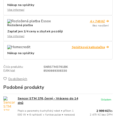
Nákup na splátky
Více informací
4 × 749 Kč
Rozložená platba
Bez navýšení
Zaplať jen 1/4 ceny a zbytek později
Více informací
Splátková kalkulačka
Nákup na splátky
Číslo produktu:
SNRSTM3761BK
EAN kód:
8590669308330
Do oblíbených
Podobné produkty
Sencor STM 376, černý - Vráceno do 14
Skladem
dnů
Popis a parametry kuchyňský robot • příkon 1
2 999 Kč
/
ks
000 W • 6 rychlostí + funkce pulse • nerezová
2 479 Kč
bez DPH