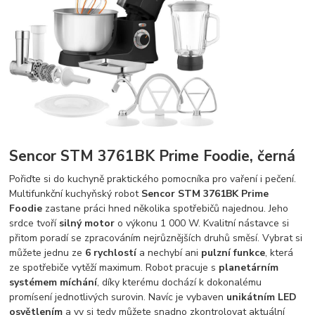
Sencor STM 3761BK Prime Foodie, černá
Pořiďte si do kuchyně praktického pomocníka pro vaření i pečení.
Multifunkční kuchyňský robot
Sencor STM 3761BK Prime
Foodie
zastane práci hned několika spotřebičů najednou. Jeho
srdce tvoří
silný motor
o výkonu 1 000 W. Kvalitní nástavce si
přitom poradí se zpracováním nejrůznějších druhů směsí. Vybrat si
můžete jednu ze
6 rychlostí
a nechybí ani
pulzní funkce
, která
ze spotřebiče vytěží maximum. Robot pracuje s
planetárním
systémem míchání
, díky kterému dochází k dokonalému
promísení jednotlivých surovin. Navíc je vybaven
unikátním LED
osvětlením
a vy si tedy můžete snadno zkontrolovat aktuální