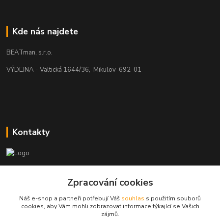
Kde nás najdete
BEATman, s.r.o.
VÝDEJNA - Valtická 1644/36, Mikulov 692 01
Kontakty
beatman.cz
Zpracování cookies
mail: Po-Pá:9-15h-POUZE PRAC. DNY
Náš e-shop a partneři potřebují Váš
souhlas
s použitím souborů
cookies, aby Vám mohli zobrazovat informace týkající se Vašich
elektro@beatman.cz
zájmů.