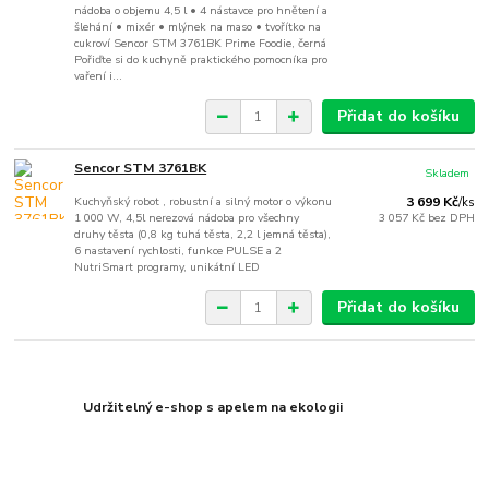
nádoba o objemu 4,5 l • 4 nástavce pro hnětení a
šlehání • mixér • mlýnek na maso • tvořítko na
cukroví Sencor STM 3761BK Prime Foodie, černá
Pořiďte si do kuchyně praktického pomocníka pro
vaření i...
Přidat do košíku
Sencor STM 3761BK
Skladem
Kuchyňský robot , robustní a silný motor o výkonu
3 699 Kč
/
ks
1 000 W, 4,5l nerezová nádoba pro všechny
3 057 Kč
bez DPH
druhy těsta (0,8 kg tuhá těsta, 2,2 l jemná těsta),
6 nastavení rychlosti, funkce PULSE a 2
NutriSmart programy, unikátní LED
Přidat do košíku
Udržitelný e-shop s apelem na ekologii