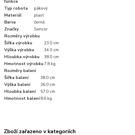
funkce
Typ robota
pákový
Materiál
plast
Barva
černá
Značky
Sencor
Rozměry výrobku
Šířka výrobku
23.0 cm
Výška výrobku
34.0 cm
Hloubka výrobku
38.0 cm
Hmotnost výrobku
7.8 kg
Rozměry balení
Šířka balení
38.0 cm
Výška balení
26.0 cm
Hloubka balení
57.0 cm
Hmotnost balení
8.6 kg
Zboží zařazeno v kategoriích