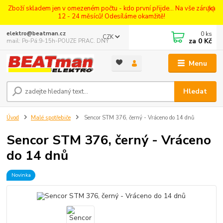
Zboží skladem jen v omezeném počtu - kdo první přijde... Na vše záruka
12 - 24 měsíců! Odesíláme okamžitě!
0
ks
elektro@beatman.cz
CZK
za
0 Kč
mail: Po-Pá:9-15h-POUZE PRAC. DNY
Menu
Hledat
Úvod
Malé spotřebiče
Sencor STM 376, černý - Vráceno do 14 dnů
Sencor STM 376, černý - Vráceno
do 14 dnů
Novinka