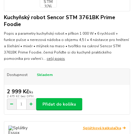
Kuchyňský robot Sencor STM 3761BK Prime
Foodie
Popis a parametry kuchyňský robot • příkon 1 000 W • 6 rychlostí +
funkce pulse • nerezová nádoba o objemu 4,5 l • 4 nástavce pro hnětení
a šlehání • mixér • mlýnek na maso • tvořítko na cukroví Sencor STM
3761BK Prime Foodie, černá Pořiďte si do kuchyně praktického
pomocníka pro vaření i...
celý popis
Dostupnost
Skladem
2 999 Kč
/
ks
2 479 Kč
bez DPH
Přidat do košíku
Splátková kalkulačka