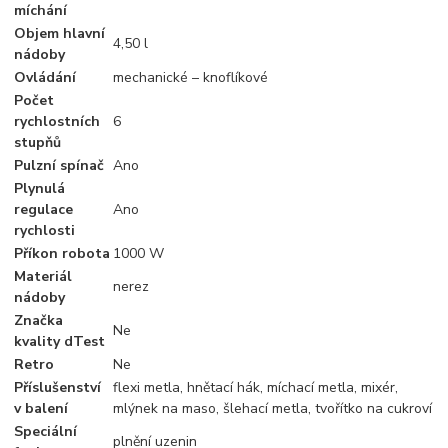
míchání
Objem hlavní
4,50 l
nádoby
Ovládání
mechanické – knoflíkové
Počet
rychlostních
6
stupňů
Pulzní spínač
Ano
Plynulá
regulace
Ano
rychlosti
Příkon robota
1000 W
Materiál
nerez
nádoby
Značka
Ne
kvality dTest
Retro
Ne
Příslušenství
flexi metla, hnětací hák, míchací metla, mixér,
v balení
mlýnek na maso, šlehací metla, tvořítko na cukroví
Speciální
plnění uzenin