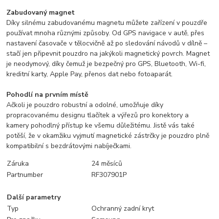
Zabudovaný magnet
Díky silnému zabudovanému magnetu můžete zařízení v pouzdře
používat mnoha různými způsoby. Od GPS navigace v autě, přes
nastavení časovače v tělocvičně až po sledování návodů v dílně –
stačí jen připevnit pouzdro na jakýkoli magnetický povrch. Magnet
je neodymový, díky čemuž je bezpečný pro GPS, Bluetooth, Wi-fi,
kreditní karty, Apple Pay, přenos dat nebo fotoaparát.
Pohodlí na prvním místě
Ačkoli je pouzdro robustní a odolné, umožňuje díky
propracovanému designu tlačítek a výřezů pro konektory a
kamery pohodlný přístup ke všemu důležitému. Jistě vás také
potěší, že v okamžiku vyjmutí magnetické zástrčky je pouzdro plně
kompatibilní s bezdrátovými nabíječkami.
Záruka
24 měsíců
Partnumber
RF307901P
Další parametry
Typ
Ochranný zadní kryt