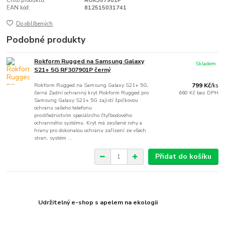
Číslo produktu:
ROK307901P
EAN kód:
812515031741
Do oblíbených
Podobné produkty
Rokform Rugged na Samsung Galaxy
Skladem
S21+ 5G RF307901P černý
Rokform Rugged na Samsung Galaxy S21+ 5G,
799 Kč
/
ks
černá Zadní ochranný kryt Rokform Rugged pro
660 Kč
bez DPH
Samsung Galaxy S21+ 5G zajistí špičkovou
ochranu vašeho telefonu
prostřednictvím speciálního čtyřbodového
ochranného systému. Kryt má zesílené rohy a
hrany pro dokonalou ochranu zařízení ze všech
stran, systém ...
Přidat do košíku
Udržitelný e-shop s apelem na ekologii