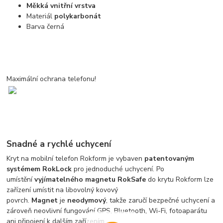
Měkká vnitřní vrstva
Materiál
polykarbonát
Barva černá
Maximální ochrana telefonu!
Snadné a rychlé uchycení
Kryt na mobilní telefon Rokform je vybaven
patentovaným
systémem RokLock
pro jednoduché uchycení. Po
umístění
vyjímatelného magnetu RokSafe
do krytu Rokform lze
zařízení umístit na libovolný kovový
povrch.
Magnet
je
neodymový
, takže zaručí bezpečné uchycení a
zároveň neovlivní fungování GPS, Bluetooth, Wi-Fi, fotoaparátu
ani připojení k dalším zařízením.