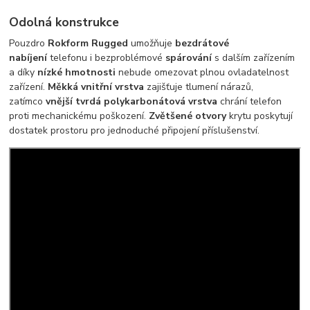
Odolná konstrukce
Pouzdro
Rokform Rugged
umožňuje
bezdrátové
nabíjení
telefonu i bezproblémové
spárování
s dalším zařízením
a díky
nízké hmotnosti
nebude omezovat plnou ovladatelnost
zařízení.
Měkká vnitřní vrstva
zajišťuje tlumení nárazů,
zatímco
vnější tvrdá polykarbonátová vrstva
chrání telefon
proti mechanickému poškození.
Zvětšené otvory
krytu poskytují
dostatek prostoru pro jednoduché připojení příslušenství.