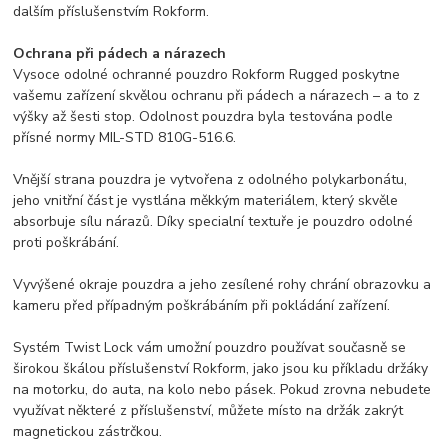
dalším příslušenstvím Rokform.
Ochrana při pádech a nárazech
Vysoce odolné ochranné pouzdro Rokform Rugged poskytne
vašemu zařízení skvělou ochranu při pádech a nárazech – a to z
výšky až šesti stop. Odolnost pouzdra byla testována podle
přísné normy MIL-STD 810G-516.6.
Vnější strana pouzdra je vytvořena z odolného polykarbonátu,
jeho vnitřní část je vystlána měkkým materiálem, který skvěle
absorbuje sílu nárazů. Díky specialní textuře je pouzdro odolné
proti poškrábání.
Vyvýšené okraje pouzdra a jeho zesílené rohy chrání obrazovku a
kameru před případným poškrábáním při pokládání zařízení.
Systém Twist Lock vám umožní pouzdro používat současně se
širokou škálou příslušenství Rokform, jako jsou ku příkladu držáky
na motorku, do auta, na kolo nebo pásek. Pokud zrovna nebudete
využívat některé z příslušenství, můžete místo na držák zakrýt
magnetickou zástrčkou.