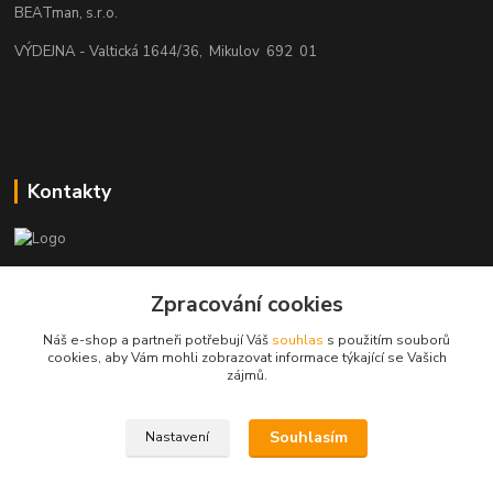
BEATman, s.r.o.
VÝDEJNA - Valtická 1644/36, Mikulov 692 01
Kontakty
beatman.cz
Zpracování cookies
mail: Po-Pá:9-15h-POUZE PRAC. DNY
Náš e-shop a partneři potřebují Váš
souhlas
s použitím souborů
cookies, aby Vám mohli zobrazovat informace týkající se Vašich
elektro@beatman.cz
zájmů.
Souhlasím
Nastavení