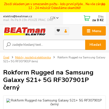
Zboží skladem jen v omezeném počtu - kdo první přijde... Na vše záruka
12 - 24 měsíců! Odesíláme okamžitě!
0
ks
elektro@beatman.cz
CZK
za
0 Kč
mail: Po-Pá:9-15h-POUZE PRAC. DNY
Menu
Hledat
Úvod
Mobily, nositelná elektronika
Rokform Rugged na Samsung Galaxy
S21+ 5G RF307901P černý
Rokform Rugged na Samsung
Galaxy S21+ 5G RF307901P
černý