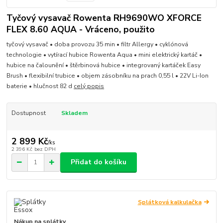
Tyčový vysavač Rowenta RH9690WO XFORCE
FLEX 8.60 AQUA - Vráceno, použito
tyčový vysavač • doba provozu 35 min • filtr Allergy • cyklónová
technologie • vytírací hubice Rowenta Aqua • mini elektrický kartáč •
hubice na čalounění • štěrbinová hubice • integrovaný kartáček Easy
Brush • flexibilní trubice • objem zásobníku na prach 0,55 l • 22V Li-Ion
baterie • hlučnost 82 d
celý popis
Dostupnost
Skladem
2 899 Kč
/
ks
2 396 Kč
bez DPH
Přidat do košíku
Splátková kalkulačka
Nákup na splátky