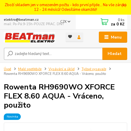
Zboží skladem jen v omezeném počtu - kdo první přijde... Na vše záruka
12 - 24 měsíců! Odesíláme okamžitě!
0
ks
elektro@beatman.cz
CZK
za
0 Kč
mail: Po-Pá:9-15h-POUZE PRAC. DNY
Menu
Hledat
Úvod
Malé spotřebiče
Vysávání a úklid
Tyčové vysavače
Rowenta RH9690WO XFORCE FLEX 8.60 AQUA - Vráceno, použito
Rowenta RH9690WO XFORCE
FLEX 8.60 AQUA - Vráceno,
použito
Novinka