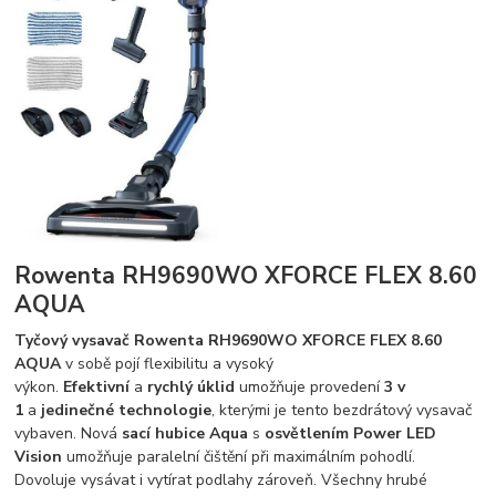
Rowenta RH9690WO XFORCE FLEX 8.60
AQUA
Tyčový vysavač Rowenta RH9690WO XFORCE FLEX 8.60
AQUA
v sobě pojí flexibilitu a vysoký
výkon.
Efektivní
a
rychlý
úklid
umožňuje provedení
3 v
1
a
jedinečné technologie
, kterými je tento bezdrátový vysavač
vybaven. Nová
sací hubice Aqua
s
osvětlením Power LED
Vision
umožňuje paralelní čištění při maximálním pohodlí.
Dovoluje vysávat i vytírat podlahy zároveň. Všechny hrubé