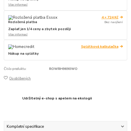
Více informací
4 × 724 Kč
Rozložená platba
Bez navýšení
Zaplať jen 1/4 ceny a zbytek později
Více informací
Splátková kalkulačka
Nákup na splátky
Číslo produktu:
ROWRH9690WO
Do oblíbených
Udržitelný e-shop s apelem na ekologii
Kompletní specifikace