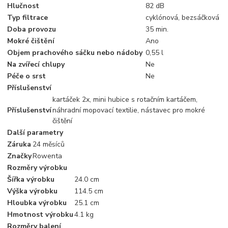
Hlučnost
82 dB
Typ filtrace
cyklónová, bezsáčková
Doba provozu
35 min.
Mokré čištění
Ano
Objem prachového sáčku nebo nádoby
0,55 l
Na zvířecí chlupy
Ne
Péče o srst
Ne
Příslušenství
kartáček 2x, mini hubice s rotačním kartáčem,
Příslušenství
náhradní mopovací textilie, nástavec pro mokré
čištění
Další parametry
Záruka
24 měsíců
Značky
Rowenta
Rozměry výrobku
Šířka výrobku
24.0 cm
Výška výrobku
114.5 cm
Hloubka výrobku
25.1 cm
Hmotnost výrobku
4.1 kg
Rozměry balení