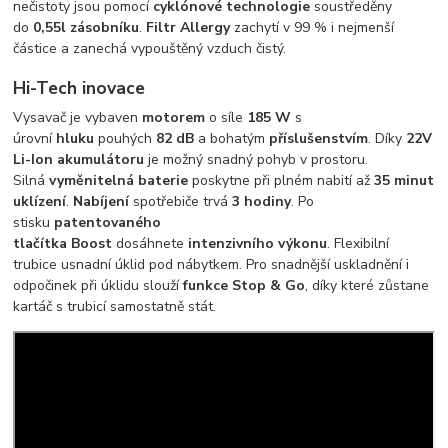
nečistoty jsou pomocí
cyklónové technologie
soustředěny
do
0,55l zásobníku
.
Filtr Allergy
zachytí v 99 % i nejmenší
částice a zanechá vypouštěný vzduch čistý.
Hi-Tech inovace
Vysavač je vybaven
motorem
o síle
185 W
s
úrovní
hluku
pouhých
82 dB
a bohatým
příslušenstvím
. Díky
22V
Li-Ion akumulátoru
je možný snadný pohyb v prostoru.
Silná
vyměnitelná
baterie
poskytne při plném nabití až
35 minut
uklízení
.
Nabíjení
spotřebiče trvá
3 hodiny
. Po
stisku
patentovaného
tlačítka
Boost
dosáhnete
intenzivního
výkonu
. Flexibilní
trubice usnadní úklid pod nábytkem. Pro snadnější uskladnění i
odpočinek při úklidu slouží
funkce Stop & Go
, díky které zůstane
kartáč s trubicí samostatně stát.