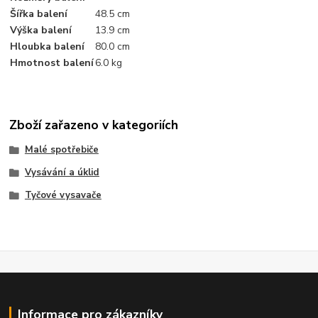
Šířka balení
48.5 cm
Výška balení
13.9 cm
Hloubka balení
80.0 cm
Hmotnost balení
6.0 kg
Zboží zařazeno v kategoriích
Malé spotřebiče
Vysávání a úklid
Tyčové vysavače
Informace pro zákazníky