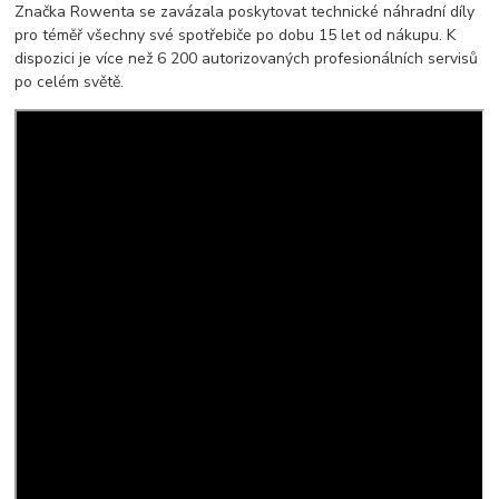
Značka Rowenta se zavázala poskytovat technické náhradní díly
pro téměř všechny své spotřebiče po dobu 15 let od nákupu. K
dispozici je více než 6 200 autorizovaných profesionálních servisů
po celém světě.