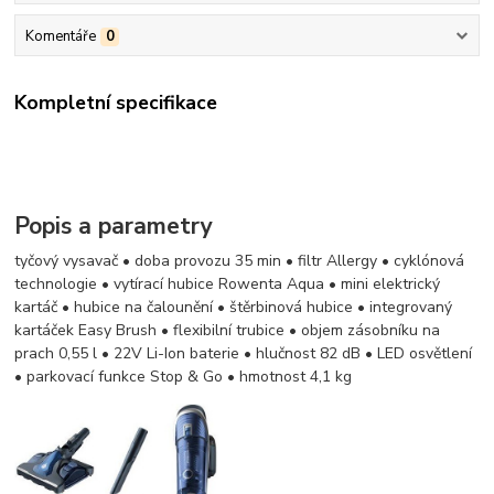
Komentáře
0
Kompletní specifikace
Popis a parametry
tyčový vysavač • doba provozu 35 min • filtr Allergy • cyklónová
technologie • vytírací hubice Rowenta Aqua • mini elektrický
kartáč • hubice na čalounění • štěrbinová hubice • integrovaný
kartáček Easy Brush • flexibilní trubice • objem zásobníku na
prach 0,55 l • 22V Li-Ion baterie • hlučnost 82 dB • LED osvětlení
• parkovací funkce Stop & Go • hmotnost 4,1 kg