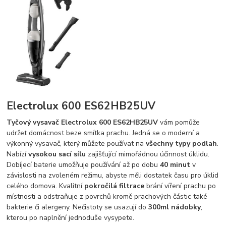
Electrolux 600 ES62HB25UV
Tyčový vysavač Electrolux 600 ES62HB25UV
vám pomůže
udržet domácnost beze smítka prachu. Jedná se o moderní a
výkonný vysavač, který můžete používat na
všechny typy podlah
.
Nabízí
vysokou sací sílu
zajišťující mimořádnou účinnost úklidu.
Dobíjecí baterie umožňuje používání až po dobu
40 minut
v
závislosti na zvoleném režimu, abyste měli dostatek času pro úklid
celého domova. Kvalitní
pokročilá filtrace
brání víření prachu po
místnosti a odstraňuje z povrchů kromě prachových částic také
bakterie či alergeny. Nečistoty se usazují do
300ml nádobky
,
kterou po naplnění jednoduše vysypete.