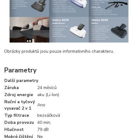
Obrázky produktů jsou pouze informativního charakteru.
Parametry
Další parametry
Záruka
24 měsíců
Zdroj energie
aku (Li-Ion)
Ruční a tyčový
Ano
vysavač 2 v 1
Typ filtrace
bezsáčková
Doba provozu
40 min.
Hlučnost
79 dB
Mokré čištění
Ne