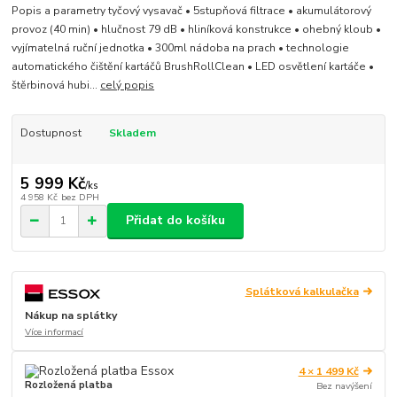
Popis a parametry tyčový vysavač • 5stupňová filtrace • akumulátorový
provoz (40 min) • hlučnost 79 dB • hliníková konstrukce • ohebný kloub •
vyjímatelná ruční jednotka • 300ml nádoba na prach • technologie
automatického čištění kartáčů BrushRollClean • LED osvětlení kartáče •
štěrbinová hubi...
celý popis
Dostupnost
Skladem
5 999 Kč
/
ks
4 958 Kč
bez DPH
Přidat do košíku
Splátková kalkulačka
Nákup na splátky
Více informací
4 × 1 499 Kč
Rozložená platba
Bez navýšení