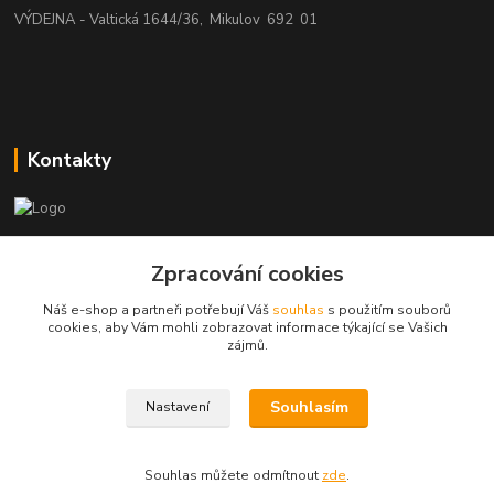
VÝDEJNA - Valtická 1644/36, Mikulov 692 01
Kontakty
beatman.cz
Zpracování cookies
mail: Po-Pá:9-15h-POUZE PRAC. DNY
Náš e-shop a partneři potřebují Váš
souhlas
s použitím souborů
cookies, aby Vám mohli zobrazovat informace týkající se Vašich
elektro@beatman.cz
zájmů.
Souhlasím
Nastavení
Souhlas můžete odmítnout
zde
.
Vytvořeno na
Eshop-rychle.cz