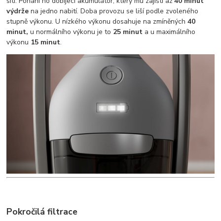
síti. Pohání ho dobíjecí akumulátor, který mu zajistí až
40 minut
výdrže
na jedno nabití. Doba provozu se liší podle zvoleného
stupně výkonu. U nízkého výkonu dosahuje na zmíněných
40
minut,
u normálního výkonu je to
25 minut
a u maximálního
výkonu
15 minut
.
Pokročilá filtrace