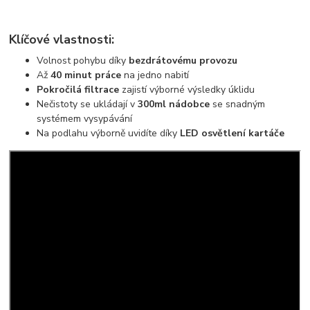
Klíčové vlastnosti:
Volnost pohybu díky
bezdrátovému provozu
Až
40 minut práce
na jedno nabití
Pokročilá filtrace
zajistí výborné výsledky úklidu
Nečistoty se ukládají v
300ml nádobce
se snadným
systémem vysypávání
Na podlahu výborně uvidíte díky
LED osvětlení kartáče