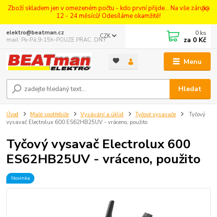
Zboží skladem jen v omezeném počtu - kdo první přijde... Na vše záruka
12 - 24 měsíců! Odesíláme okamžitě!
0
ks
elektro@beatman.cz
CZK
za
0 Kč
mail: Po-Pá:9-15h-POUZE PRAC. DNY
Menu
Hledat
Úvod
Malé spotřebiče
Vysávání a úklid
Tyčové vysavače
Tyčový
vysavač Electrolux 600 ES62HB25UV - vráceno, použito
Tyčový vysavač Electrolux 600
ES62HB25UV - vráceno, použito
Novinka