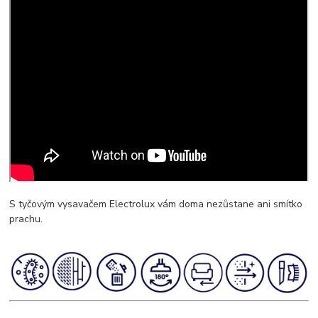
S tyčovým vysavačem Electrolux vám doma nezůstane ani smítko
prachu.