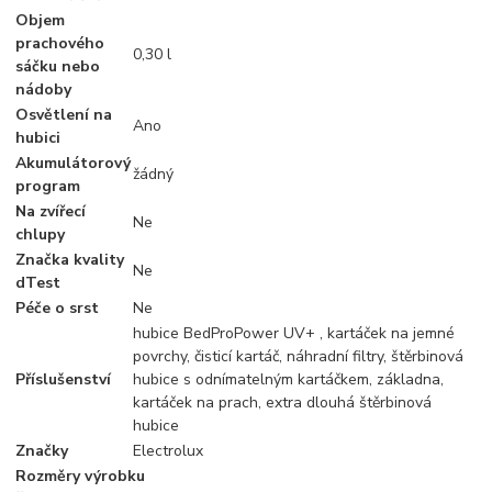
Objem
prachového
0,30 l
sáčku nebo
nádoby
Osvětlení na
Ano
hubici
Akumulátorový
žádný
program
Na zvířecí
Ne
chlupy
Značka kvality
Ne
dTest
Péče o srst
Ne
hubice BedProPower UV+ , kartáček na jemné
povrchy, čisticí kartáč, náhradní filtry, štěrbinová
Příslušenství
hubice s odnímatelným kartáčkem, základna,
kartáček na prach, extra dlouhá štěrbinová
hubice
Značky
Electrolux
Rozměry výrobku