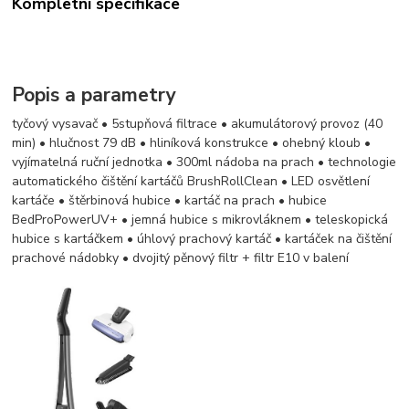
Kompletní specifikace
Popis a parametry
tyčový vysavač • 5stupňová filtrace • akumulátorový provoz (40
min) • hlučnost 79 dB • hliníková konstrukce • ohebný kloub •
vyjímatelná ruční jednotka • 300ml nádoba na prach • technologie
automatického čištění kartáčů BrushRollClean • LED osvětlení
kartáče • štěrbinová hubice • kartáč na prach • hubice
BedProPowerUV+ • jemná hubice s mikrovláknem • teleskopická
hubice s kartáčkem • úhlový prachový kartáč • kartáček na čištění
prachové nádobky • dvojitý pěnový filtr + filtr E10 v balení