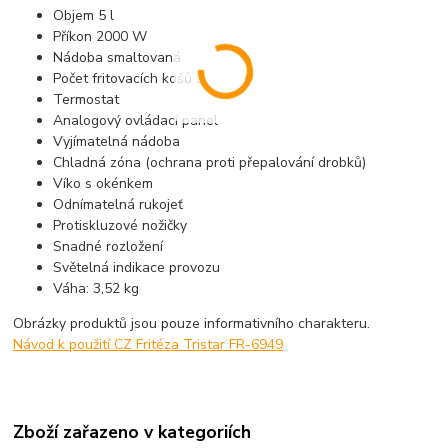
Objem 5 l
Příkon 2000 W
Nádoba smaltovaná
Počet fritovacích košů 3
Termostat
Analogový ovládací panel
Vyjímatelná nádoba
Chladná zóna (ochrana proti přepalování drobků)
Víko s okénkem
Odnímatelná rukojeť
Protiskluzové nožičky
Snadné rozložení
Světelná indikace provozu
Váha: 3,52 kg
Obrázky produktů jsou pouze informativního charakteru.
Návod k použití CZ Fritéza Tristar FR-6949
Zboží zařazeno v kategoriích