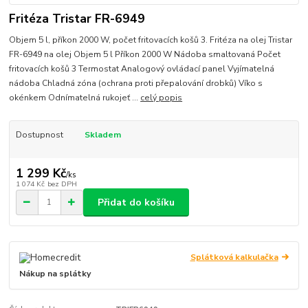
Fritéza Tristar FR-6949
Objem 5 l, příkon 2000 W, počet fritovacích košů 3. Fritéza na olej Tristar
FR-6949 na olej Objem 5 l Příkon 2000 W Nádoba smaltovaná Počet
fritovacích košů 3 Termostat Analogový ovládací panel Vyjímatelná
nádoba Chladná zóna (ochrana proti přepalování drobků) Víko s
okénkem Odnímatelná rukojeť ...
celý popis
Dostupnost
Skladem
1 299 Kč
/
ks
1 074 Kč
bez DPH
Přidat do košíku
Splátková kalkulačka
Nákup na splátky