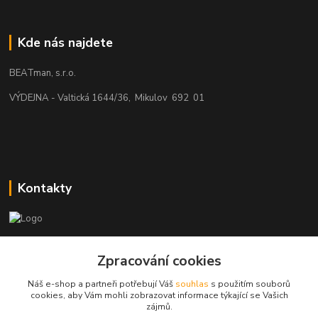
Kde nás najdete
BEATman, s.r.o.
VÝDEJNA - Valtická 1644/36, Mikulov 692 01
Kontakty
beatman.cz
Zpracování cookies
mail: Po-Pá:9-15h-POUZE PRAC. DNY
Náš e-shop a partneři potřebují Váš
souhlas
s použitím souborů
cookies, aby Vám mohli zobrazovat informace týkající se Vašich
elektro@beatman.cz
zájmů.