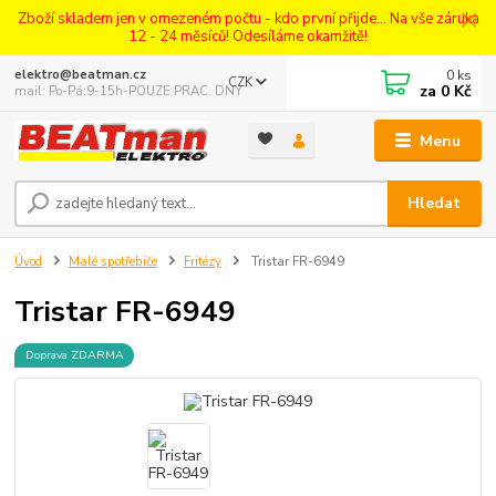
Zboží skladem jen v omezeném počtu - kdo první přijde... Na vše záruka
12 - 24 měsíců! Odesíláme okamžitě!
0
ks
elektro@beatman.cz
CZK
za
0 Kč
mail: Po-Pá:9-15h-POUZE PRAC. DNY
Menu
Hledat
Úvod
Malé spotřebiče
Fritézy
Tristar FR-6949
Tristar FR-6949
Doprava ZDARMA