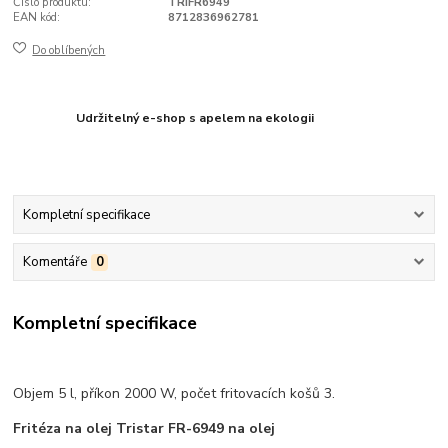
Číslo produktu:
TRIFR6949
EAN kód:
8712836962781
Do oblíbených
Udržitelný e-shop s apelem na ekologii
Kompletní specifikace
Komentáře
0
Kompletní specifikace
Objem 5 l, příkon 2000 W, počet fritovacích košů 3.
Fritéza na olej Tristar FR-6949 na olej