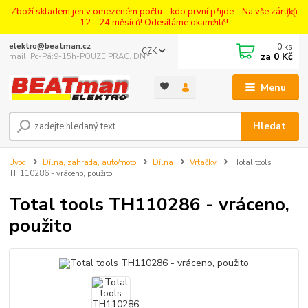
Zboží skladem jen v omezeném počtu - kdo první přijde... Na vše záruka
12 - 24 měsíců! Odesíláme okamžitě!
0
ks
elektro@beatman.cz
CZK
za
0 Kč
mail: Po-Pá:9-15h-POUZE PRAC. DNY
Menu
Hledat
Úvod
Dílna, zahrada, auto/moto
Dílna
Vrtačky
Total tools
TH110286 - vráceno, použito
Total tools TH110286 - vráceno,
použito