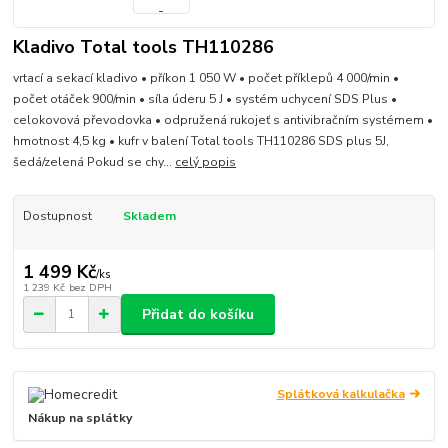
Kladivo Total tools TH110286
vrtací a sekací kladivo • příkon 1 050 W • počet příklepů 4 000/min •
počet otáček 900/min • síla úderu 5 J • systém uchycení SDS Plus •
celokovová převodovka • odpružená rukojeť s antivibračním systémem •
hmotnost 4,5 kg • kufr v balení Total tools TH110286 SDS plus 5J,
šedá/zelená Pokud se chy...
celý popis
Dostupnost
Skladem
1 499 Kč
/
ks
1 239 Kč
bez DPH
Přidat do košíku
Splátková kalkulačka
Nákup na splátky