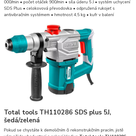
000/min • počet otáček 900/min • síla úderu 5 J • systém uchycení
SDS Plus • celokovová převodovka • odpružená rukojeť s
antivibračním systémem • hmotnost 4,5 kg • kufr v balení
Total tools TH110286 SDS plus 5J,
šedá/zelená
Pokud se chystáte k demoličním či rekonstrukčním pracím, jistě