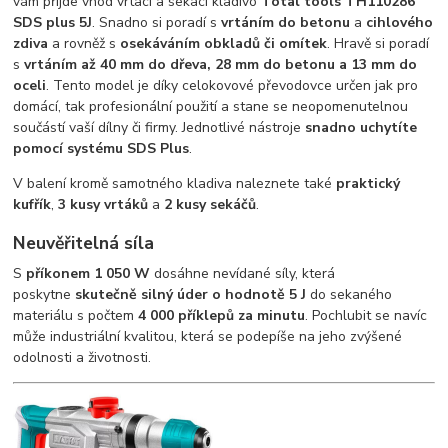
vám přijde vhod vrtací a sekací kladivo
Total tools TH110286
SDS plus 5J
. Snadno si poradí s
vrtáním do betonu
a
cihlového
zdiva
a rovněž s
osekáváním obkladů či omítek
. Hravě si poradí
s
vrtáním až 40 mm do dřeva, 28 mm do betonu a 13 mm do
oceli
. Tento model je díky celokovové převodovce určen jak pro
domácí, tak profesionální použití a stane se neopomenutelnou
součástí vaší dílny či firmy. Jednotlivé nástroje
snadno uchytíte
pomocí systému SDS Plus
.
V balení kromě samotného kladiva naleznete také
praktický
kufřík
,
3 kusy vrtáků
a
2 kusy sekáčů
.
Neuvěřitelná síla
S
příkonem
1 050 W
dosáhne nevídané síly, která
poskytne
skutečně silný úder o hodnotě 5 J
do sekaného
materiálu s počtem
4 000 příklepů za minutu
. Pochlubit se navíc
může industriální kvalitou, která se podepíše na jeho zvýšené
odolnosti a životnosti.