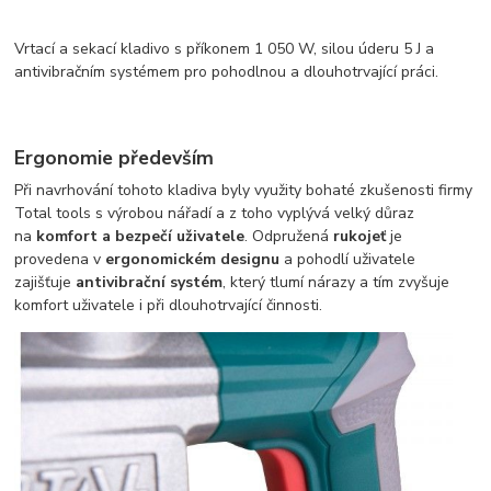
Vrtací a sekací kladivo s příkonem 1 050 W, silou úderu 5 J a
antivibračním systémem pro pohodlnou a dlouhotrvající práci.
Ergonomie především
Při navrhování tohoto kladiva byly využity bohaté zkušenosti firmy
Total tools s výrobou nářadí a z toho vyplývá velký důraz
na
komfort a bezpečí uživatele
. Odpružená
rukojeť
je
provedena v
ergonomickém designu
a pohodlí uživatele
zajišťuje
antivibrační systém
, který tlumí nárazy a tím zvyšuje
komfort uživatele i při dlouhotrvající činnosti.