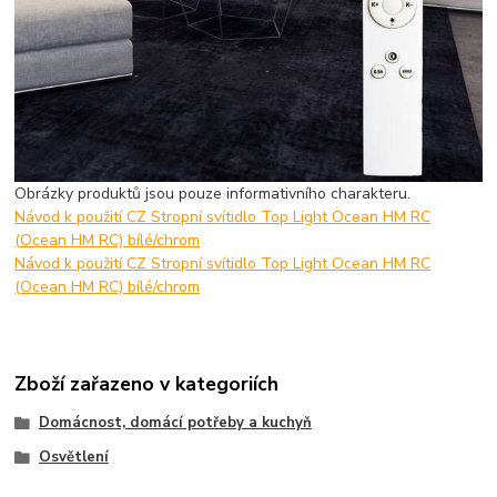
Obrázky produktů jsou pouze informativního charakteru.
Návod k použití CZ Stropní svítidlo Top Light Ocean HM RC
(Ocean HM RC) bílé/chrom
Návod k použití CZ Stropní svítidlo Top Light Ocean HM RC
(Ocean HM RC) bílé/chrom
Zboží zařazeno v kategoriích
Domácnost, domácí potřeby a kuchyň
Osvětlení