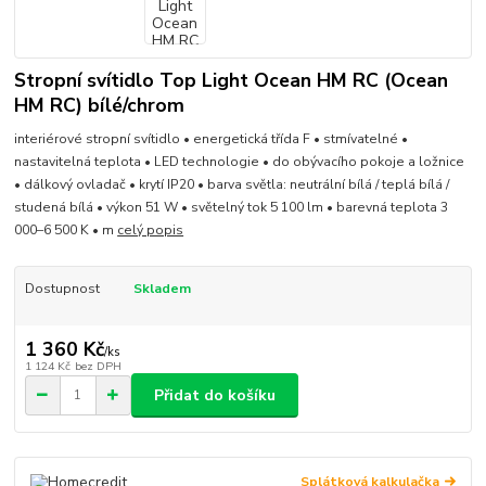
Stropní svítidlo Top Light Ocean HM RC (Ocean
HM RC) bílé/chrom
interiérové stropní svítidlo • energetická třída F • stmívatelné •
nastavitelná teplota • LED technologie • do obývacího pokoje a ložnice
• dálkový ovladač • krytí IP20 • barva světla: neutrální bílá / teplá bílá /
studená bílá • výkon 51 W • světelný tok 5 100 lm • barevná teplota 3
000–6 500 K • m
celý popis
Dostupnost
Skladem
1 360 Kč
/
ks
1 124 Kč
bez DPH
Přidat do košíku
Splátková kalkulačka