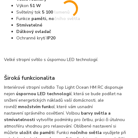
Výkon
51 W
Světelný tok
5 100 lumenů
Funkce
paměti, nočního světla
Stmívatelné
Dálkový ovladač
Ochranné krytí
IP20
Velké stropní svítilo s úspornou LED technologií.
Široká funkcionalita
Interiérové stropní svítidlo Top Light Ocean HM RC disponuje
nejen
úspornou LED technologií
, která se bude podílet na
snížení energetických nákladů vaší domácnosti, ale
rovněž
množstvím funkcí
, které vám usnadní
nastavení správného osvětlení. Volbou
barvy světla a
stmívatelnosti
vytvoříte podmínky pro četbu, práci či útulnou
atmosféru vhodnou pro relaxování. Oblíbené nastavení si
můžete
uložit do paměti
. Funkci
nočního světla
využijete při