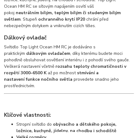
Ocean HM RC se síťovým napájením osvítí váš
pokoj
neutrálním bílým, teplým bílým či studeným bílým
světlem
. Stupeň
ochranného krytí IP20
chrání před
nebezpečným dotykem a vniknutím cizích těles.
Dálkový ovladač
Svítidlo Top Light Ocean HM RC je dodáváno s
praktickým
dálkovým ovladačem
, díky kterému budete moci
pohodlně obsluhovat osvětlení interiéru i z pohodlí svého gauče.
Veškerá nastavení včetně
rozsahu teploty chromatičnosti v
rozpětí 3000–6500 K
až po možnost
stmívání a
nastavení funkce nočního světla
provedete snadno jeho
prostřednictvím.
Klíčové vlastnosti:
Stropní svítidlo do
obývacího a dětského pokoje,
ložnice, kuchyně, jídelny, na chodbu i schodiště
Velké rozměry