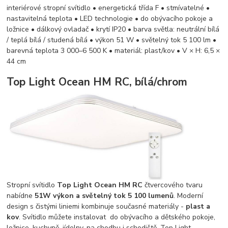
interiérové stropní svítidlo • energetická třída F • stmívatelné •
nastavitelná teplota • LED technologie • do obývacího pokoje a
ložnice • dálkový ovladač • krytí IP20 • barva světla: neutrální bílá
/ teplá bílá / studená bílá • výkon 51 W • světelný tok 5 100 lm •
barevná teplota 3 000–6 500 K • materiál: plast/kov • V × H: 6,5 ×
44 cm
Top Light Ocean HM RC, bílá/chrom
Stropní svítidlo
Top Light Ocean HM RC
čtvercového tvaru
nabídne
51W výkon a světelný tok 5 1
00 lumenů
. Moderní
design s čistými liniemi kombinuje současné materiály -
plast
a
kov
. Svítidlo můžete instalovat do obývacího a dětského pokoje,
ložnice, kuchyně, jídelny, na chodbu i schodiště. Top Light