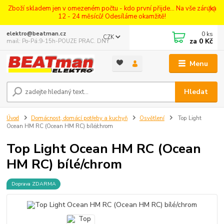
Zboží skladem jen v omezeném počtu - kdo první přijde... Na vše záruka
12 - 24 měsíců! Odesíláme okamžitě!
0
ks
elektro@beatman.cz
CZK
za
0 Kč
mail: Po-Pá:9-15h-POUZE PRAC. DNY
Menu
Hledat
Úvod
Domácnost, domácí potřeby a kuchyň
Osvětlení
Top Light
Ocean HM RC (Ocean HM RC) bílé/chrom
Top Light Ocean HM RC (Ocean
HM RC) bílé/chrom
Doprava ZDARMA