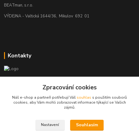
BEATman, s.r.o.
VÝDEJNA - Valtická 1644/36, Mikulov 692 01
Kontakty
beatman.cz
Zpracování cookies
mail: Po-Pá:9-15h-POUZE PRAC. DNY
Náš e-shop a partneři potřebují Váš
souhlas
s použitím souborů
cookies, aby Vám mohli zobrazovat informace týkající se Vašich
elektro@beatman.cz
zájmů.
Souhlasím
Nastavení