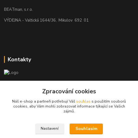
BEATman, s.r.o.
VÝDEJNA - Valtická 1644/36, Mikulov 692 01
Kontakty
beatman.cz
Zpracování cookies
mail: Po-Pá:9-15h-POUZE PRAC. DNY
Náš e-shop a partneři potřebují Váš
souhlas
s použitím souborů
cookies, aby Vám mohli zobrazovat informace týkající se Vašich
elektro@beatman.cz
zájmů.
Souhlasím
Nastavení