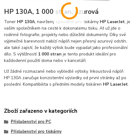
HP 130A, 1 000 stran, azurová
Toner
HP 130A
, navržený speciálně pro tiskárny
HP LaserJet
, je
vaším společníkem na cestě k dokonalému tisku. Ať už jde o
rodinné fotografie, projekty nebo důležité dokumenty. Díky své
výjimečné barevnosti nabízí náplň nejen přesný azurový odstín,
ale také zajistí, že každý výtisk bude vypadat jako profesionální
dílo. S výtěžností
1 000 stran
je tento produkt ideální pro
každodenní použití doma nebo v kanceláři.
Už žádné rozmazané nebo vybledlé výtisky. Inkoustová náplň
HP 130A zaručuje konzistentní výsledky od první stránky až po
poslední. Kompatibilita s předními modely tiskáren
HP LaserJet
.
Zboží zařazeno v kategoriích
Příslušenství pro PC
Příslušenství pro tiskárny