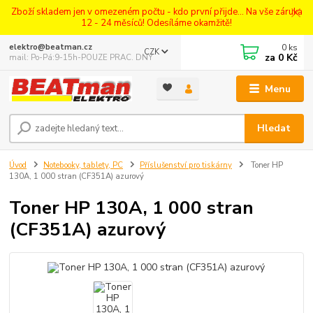
Zboží skladem jen v omezeném počtu - kdo první přijde... Na vše záruka
12 - 24 měsíců! Odesíláme okamžitě!
0
ks
elektro@beatman.cz
CZK
za
0 Kč
mail: Po-Pá:9-15h-POUZE PRAC. DNY
Menu
Hledat
Úvod
Notebooky, tablety, PC
Příslušenství pro tiskárny
Toner HP
130A, 1 000 stran (CF351A) azurový
Toner HP 130A, 1 000 stran
(CF351A) azurový