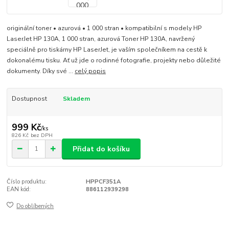
originální toner • azurová • 1 000 stran • kompatibilní s modely HP
LaserJet HP 130A, 1 000 stran, azurová Toner HP 130A, navržený
speciálně pro tiskárny HP LaserJet, je vaším společníkem na cestě k
dokonalému tisku. Ať už jde o rodinné fotografie, projekty nebo důležité
dokumenty. Díky své ...
celý popis
Dostupnost
Skladem
999 Kč
/
ks
826 Kč
bez DPH
Přidat do košíku
Číslo produktu:
HPPCF351A
EAN kód:
886112939298
Do oblíbených