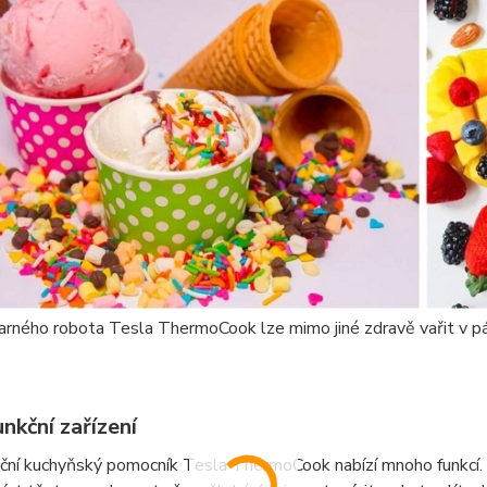
rného robota Tesla ThermoCook lze mimo jiné zdravě vařit v pář
nkční zařízení
ční kuchyňský pomocník Tesla ThermoCook nabízí mnoho funkcí. S