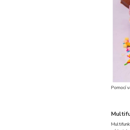
Pomocí va
Multifu
Multifunk