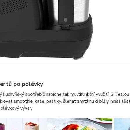
ertů po polévky
 kuchyňský spotřebič nabídne tak multifunkční využití. S Tesl
ixovat smoothie, kaše, paštiky, šlehat zmrzlinu či bílky, hníst těst
olévkový vývar.