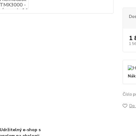
Dos
1 
1 5
Nák
Číslo p
Do 
Udržitelný e-shop s
apelem na ekologii