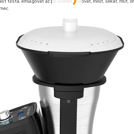
íst těsta, emulgovat až po šlehání, mixovat, mísit, sekat, mlít, ohř
rnec.