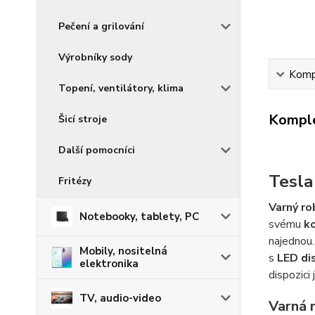
Pečení a grilování
Výrobníky sody
Kompl
Topení, ventilátory, klima
Komple
Šicí stroje
Další pomocníci
Tesla
Fritézy
Varný r
Notebooky, tablety, PC
svému
k
najednou
Mobily, nositelná
s
LED di
elektronika
dispozici 
TV, audio-video
Varná 