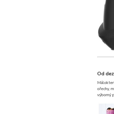
Od dez
Málokterý
ořechy, m
výborný p