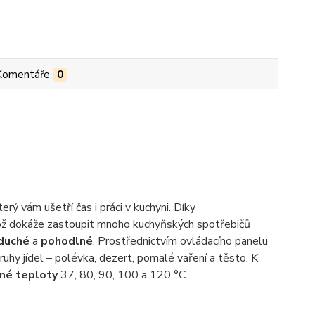
Komentáře
0
erý vám ušetří čas i práci v kuchyni. Díky
ikož dokáže zastoupit mnoho kuchyňských spotřebičů
duché
a
pohodlné
. Prostřednictvím ovládacího panelu
ruhy jídel – polévka, dezert, pomalé vaření a těsto. K
né teploty
37, 80, 90, 100 a 120 °C.