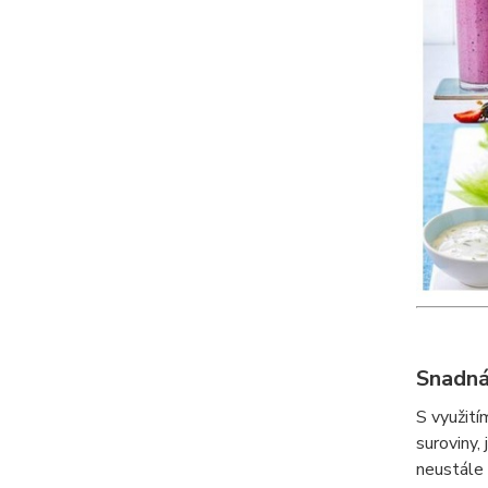
Snadná
S využití
suroviny,
neustále 