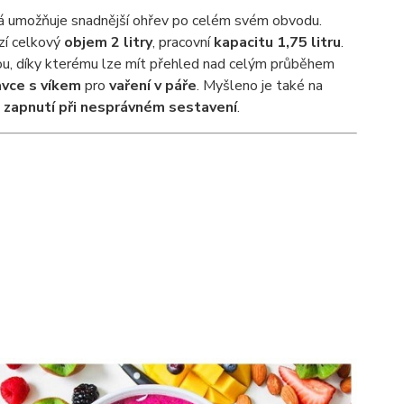
á umožňuje snadnější ohřev po celém svém obvodu.
ízí celkový
objem 2
litry
, pracovní
kapacitu 1,75 litru
.
u, díky kterému lze mít přehled nad celým průběhem
vce s víkem
pro
vaření v páře
. Myšleno je také na
a zapnutí při nesprávném sestavení
.