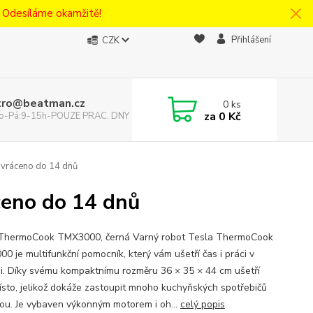
! Odesíláme okamžitě!
Přihlášení
CZK
tro@beatman.cz
0
ks
za
0 Kč
 Po-Pá:9-15h-POUZE PRAC. DNY
ráceno do 14 dnů
eno do 14 dnů
ThermoCook TMX3000, černá Varný robot Tesla ThermoCook
0 je multifunkční pomocník, který vám ušetří čas i práci v
i. Díky svému kompaktnímu rozměru 36 × 35 × 44 cm ušetří
ísto, jelikož dokáže zastoupit mnoho kuchyňských spotřebičů
ou. Je vybaven výkonným motorem i oh...
celý popis