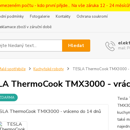
omezeném počtu - kdo první přijde... Na vše záruka 12 - 24 měsíců
dní podmínky
Fotogalerie
Kontakty
Ochrana soukromí
eklamace zboží v záruční době
elek
Hledat
mail:
alé spotřebiče
Kuchyňské roboty
TESLA ThermoCook TMX3000 - v
A ThermoCook TMX3000 - vrác
 ZDARMA
Tesla 
TMX300
kuchyn
také m
najedn