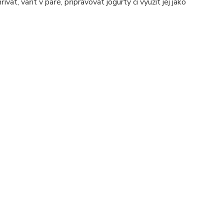
ívat, vařit v páře, připravovat jogurty či využít jej jako