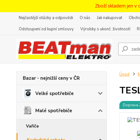
Zboží skladem jen v 
Nejčastější otázky a odpovědi
O nás
Jak nakupovat
Obcho
Odstoupení od kupní smlouvy
Výrobky s ukonč. životností
R
Úvod
M
Bazar - nejnižší ceny v ČR
TESL
Velké spotřebiče
Doprava
Malé spotřebiče
Vařiče
Kuchyňské roboty