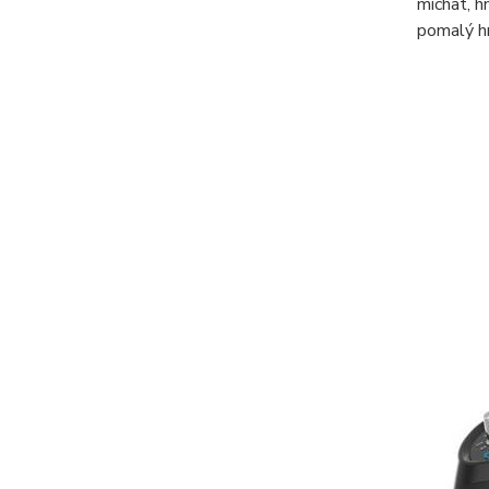
míchat, hn
pomalý h