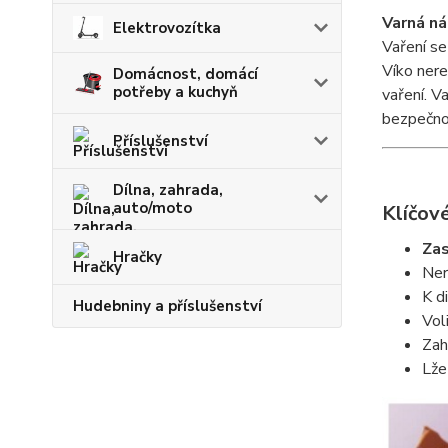
Varná n
Elektrovozítka
Vaření se
Víko ner
Domácnost, domácí
potřeby a kuchyň
vaření. V
bezpečno
Příslušenství
Dílna, zahrada,
auto/moto
Klíčové
Zas
Hračky
Ner
K d
Hudebniny a příslušenství
Vol
Zah
Lž