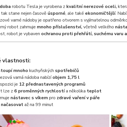
ádoba
robotu Tesla je vyrobena z
kvalitní
nerezové oceli,
kter
 tak stane nejen časově
úsporné
, ale také
ekonomičtější
. Nab
ezové varné nádoby je opatřeno otvorem s vyjímatelnou odměrko
arný robot zahrnuje
mnoho příslušenství,
včetně velkého
násta
st, robot je vybaven
ochranou proti přehřátí, suchému varu 
 vlastnosti:
toupí
mnoho
kuchyňských
spotřebičů
ezová varná nádoba nabízí
objem 1,75 l
ispozici je
12 přednastavených programů
it lze z
6 proměnných rychlostí
a několika
teplot
rnuje
nástavec
s víkem
pro
zdravé vaření v páře
e
načasovat
až na 99 minut