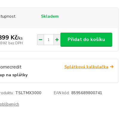
tupnost
Skladem
899 Kč
/
ks
Přidat do košíku
69 Kč
bez DPH
Splátková kalkulačka
up na splátky
roduktu:
TSLTMX3000
EAN kód:
8595689800741
oblíbených