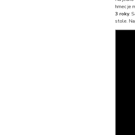
hrnec je
3 roky
. 
stole. Na