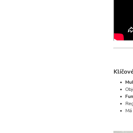
Klíčové
Mul
Obj
Fun
Reg
Má