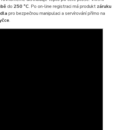
ubě
do
250 °C
. Po on-line registraci má produkt
záruku
dla
pro bezpečnou manipulaci a servírování přímo na
yčce
.