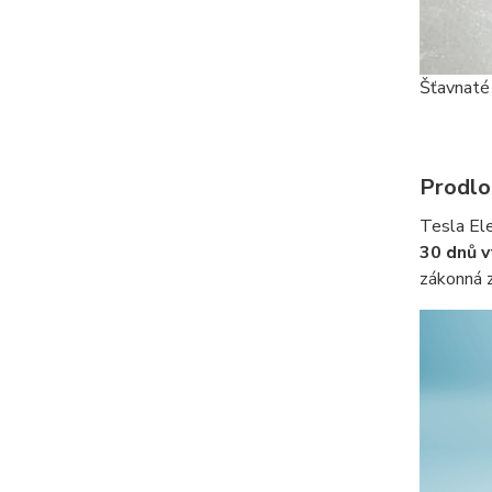
Šťavnaté
Prodlo
Tesla Ele
30 dnů v
zákonná z