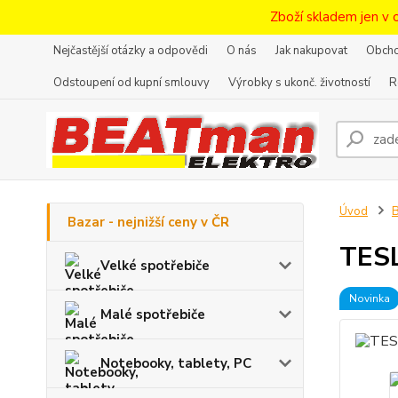
Zboží skladem jen v 
Nejčastější otázky a odpovědi
O nás
Jak nakupovat
Obcho
Odstoupení od kupní smlouvy
Výrobky s ukonč. životností
R
Úvod
B
Bazar - nejnižší ceny v ČR
TESL
Velké spotřebiče
Novinka
Malé spotřebiče
Notebooky, tablety, PC