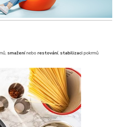
mů,
smažení
nebo
restování
,
stabilizaci
pokrmů