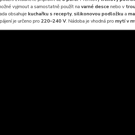
 možné vyjmout a samostatně použít na
varné desce
nebo v
tro
Sada obsahuje
kuchařku s recepty
,
silikonovou podložku
a
ma
pájení je určeno pro
220–240 V
. Nádoba je vhodná pro
mytí v m