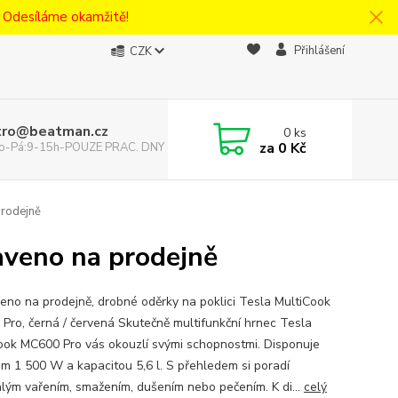
! Odesíláme okamžitě!
Přihlášení
CZK
tro@beatman.cz
0
ks
za
0 Kč
 Po-Pá:9-15h-POUZE PRAC. DNY
rodejně
veno na prodejně
eno na prodejně, drobné oděrky na poklici Tesla MultiCook
Pro, černá / červená Skutečně multifunkční hrnec Tesla
ook MC600 Pro vás okouzlí svými schopnostmi. Disponuje
m 1 500 W a kapacitou 5,6 l. S přehledem si poradí
lým vařením, smažením, dušením nebo pečením. K di...
celý