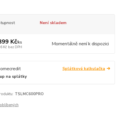
tupnost
Není skladem
399 Kč
/
ks
Momentálně není k dispozici
56 Kč
bez DPH
Splátková kalkulačka
up na splátky
roduktu:
TSLMC600PRO
oblíbených