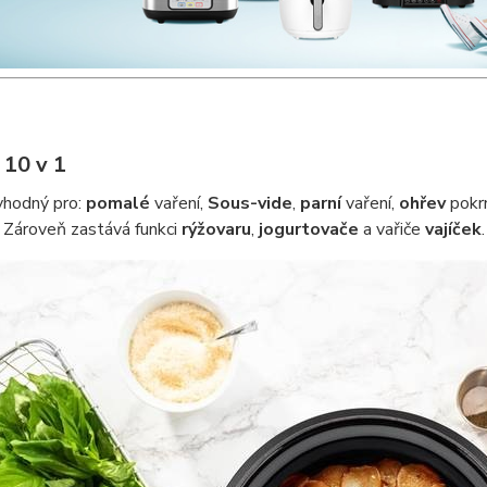
 10 v 1
vhodný pro:
pomalé
vaření,
Sous-vide
,
parní
vaření,
ohřev
pokr
. Zároveň zastává funkci
rýžovaru
,
jogurtovače
a vařiče
vajíček
.