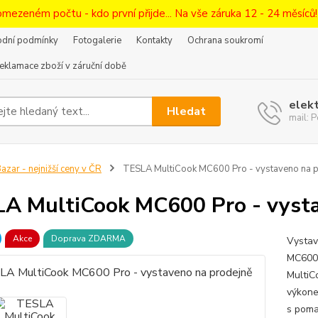
omezeném počtu - kdo první přijde... Na vše záruka 12 - 24 měsíců
dní podmínky
Fotogalerie
Kontakty
Ochrana soukromí
eklamace zboží v záruční době
elek
Hledat
mail:
azar - nejnižší ceny v ČR
TESLA MultiCook MC600 Pro - vystaveno na p
A MultiCook MC600 Pro - vysta
Akce
Doprava ZDARMA
Vystav
MC600 
MultiC
výkone
s poma