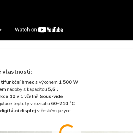
 vlastnosti:
tifunkční hrnec
s výkonem
1 500 W
em nádoby s kapacitou
5,6 l
kce 10 v 1
včetně
Sous-vide
ulace teploty v rozsahu
60–210 °C
digitální displej
v českém jazyce