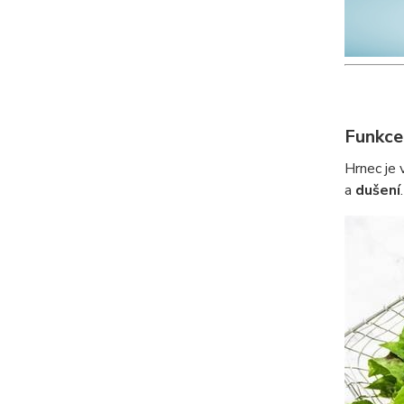
Funkce
Hrnec je 
a
dušení