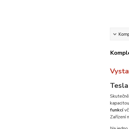
Kompl
Komple
Vysta
Tesla
Skutečně 
kapacito
funkcí
vč
Zařízení 
Na jedno 