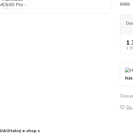
popis
Dos
1 
1 1
Nák
Číslo p
Do 
Udržitelný e-shop s