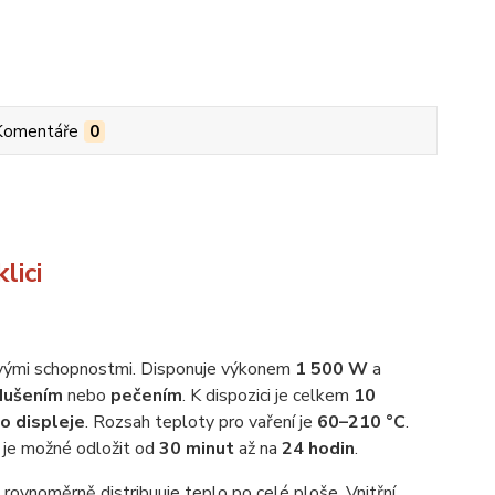
Komentáře
0
lici
svými schopnostmi. Disponuje výkonem
1 500 W
a
dušením
nebo
pečením
. K dispozici je celkem
10
ho displeje
. Rozsah teploty pro vaření je
60–210 °C
.
í je možné odložit od
30 minut
až na
24 hodin
.
rovnoměrně distribuuje teplo po celé ploše. Vnitřní