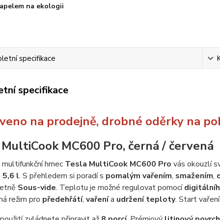
apelem na ekologii
etní specifikace
tní specifikace
veno na prodejně, drobné oděrky na pok
 MultiCook MC600 Pro, černá / červená
multifunkční hrnec
Tesla MultiCook MC600 Pro
vás okouzlí 
u
5,6 l
. S přehledem si poradí s
pomalým vařením
,
smažením
,
etně
Sous-vide
. Teplotu je možné regulovat pomocí
digitální
má režim pro
předehřátí
,
vaření
a
udržení teploty
. Start vařen
použití zvládnete připravit až
8 porcí
. Prémiový
litinový povrch