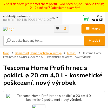
Zboží skladem jen v omezeném počtu - kdo první přijde... Na vše záruka
12 - 24 měsíců! Odesíláme okamžitě!
0
ks
elektro@beatman.cz
CZK
za
0 Kč
mail: Po-Pá:9-15h-POUZE PRAC. DNY
Menu
Hledat
Úvod
Domácnost, domácí potřeby a kuchyň
Nádobí
Tescoma Home
Profi hrnec s poklicí, ø 20 cm 4,0 l - kosmetické poškození, nový výrobek
Tescoma Home Profi hrnec s
poklicí, ø 20 cm 4,0 l - kosmetické
poškození, nový výrobek