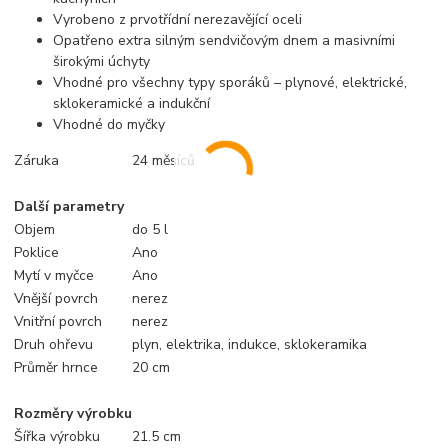
Vyrobeno z prvotřídní nerezavějící oceli
Opatřeno extra silným sendvičovým dnem a masivními
širokými úchyty
Vhodné pro všechny typy sporáků – plynové, elektrické,
sklokeramické a indukční
Vhodné do myčky
Záruka
24 měsíců
Další parametry
Objem
do 5 l
Poklice
Ano
Mytí v myčce
Ano
Vnější povrch
nerez
Vnitřní povrch
nerez
Druh ohřevu
plyn, elektrika, indukce, sklokeramika
Průměr hrnce
20 cm
Rozměry výrobku
Šířka výrobku
21.5 cm