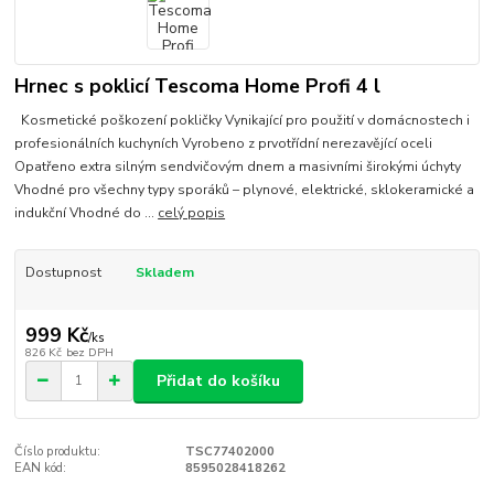
Hrnec s poklicí Tescoma Home Profi 4 l
Kosmetické poškození pokličky Vynikající pro použití v domácnostech i
profesionálních kuchyních Vyrobeno z prvotřídní nerezavějící oceli
Opatřeno extra silným sendvičovým dnem a masivními širokými úchyty
Vhodné pro všechny typy sporáků – plynové, elektrické, sklokeramické a
indukční Vhodné do ...
celý popis
Dostupnost
Skladem
999 Kč
/
ks
826 Kč
bez DPH
Přidat do košíku
Číslo produktu:
TSC77402000
EAN kód:
8595028418262