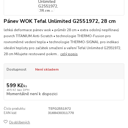
Pánev WOK Tefal Unlimited G2551972, 28 cm
lehká deformace pánev wok • průměr 28 cm • extra odolný nepřilnavý
povrch TITANIUM Anti-Scratch • technologie THERMO-Fusion pro
rovnoměrné vedení tepla • technologie THERMO-SIGNAL pro indikaci
ideální teploty pro začátek smažení a vaření Tefal Unlimited G2551972,
28 cm Milujete restované pokrm...
celý popis
Dostupnost
Není skladem
599 Kč
/
ks
495 Kč
bez DPH
Momentálně není k dispozici
Číslo produktu:
TEFG2551972
EAN kód:
3168430311770
Do oblíbených