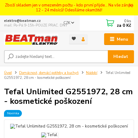
Zboží skladem jen v omezeném počtu - kdo první přijde... Na vše záruka
12 - 24 měsíců! Odesíláme okamžitě!
0
ks
elektro@beatman.cz
CZK
za
0 Kč
mail: Po-Pá:9-15h-POUZE PRAC. DNY
Menu
Hledat
Úvod
Domácnost, domácí potřeby a kuchyň
Nádobí
Tefal Unlimited
G2551972, 28 cm - kosmetické poškození
Tefal Unlimited G2551972, 28 cm
- kosmetické poškození
Novinka