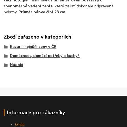
technologie Thermo-Fusion se zároveň postarají o
rovnoměrné vedení tepla
, které zajistí dokonale připravené
pokrmy.
Průměr pánve činí 28 cm
.
Zboží zařazeno v kategoriích
Bazar - nejnižší ceny v ČR
Domácnost, domácí potřeby a kuchyň
Nádobí
Informace pro zákazníky
O nás