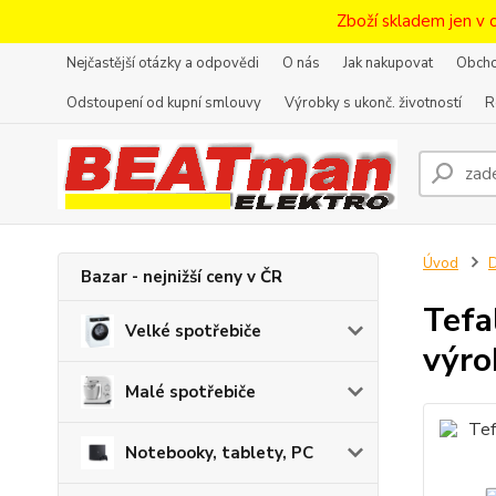
Zboží skladem jen v 
Nejčastější otázky a odpovědi
O nás
Jak nakupovat
Obcho
Odstoupení od kupní smlouvy
Výrobky s ukonč. životností
R
Úvod
D
Bazar - nejnižší ceny v ČR
Tefa
Velké spotřebiče
výro
Malé spotřebiče
Notebooky, tablety, PC