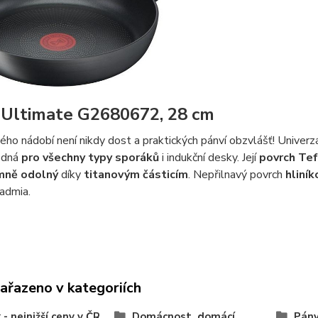
 Ultimate G2680672, 28 cm
ho nádobí není nikdy dost a praktických pánví obzvlášť! Univerz
odná
pro všechny typy sporáků
i indukční desky. Její
povrch Tef
mně odolný
díky
titanovým částicím
. Nepřilnavý povrch
hliní
kadmia.
zařazeno v kategoriích
 - nejnižší ceny v ČR
Domácnost, domácí
Pán