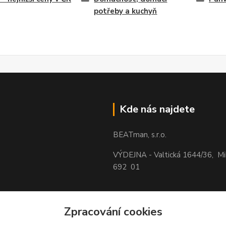
potřeby a kuchyň
Kde nás najdete
BEATman, s.r.o.
VÝDEJNA - Valtická 1644/36, M
692 01
Zpracování cookies