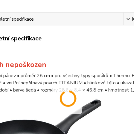
etní specifikace
tní specifikace
h nepoškozen
lní pánev • průměr 28 cm • pro všechny typy sporáků • Thermo
• vnitřní nepřilnavý povrch TITANIUM • hliníkové tělo • ukaza
dobí • barva šedá • rozměry 28,6 × 8,4 × 46,8 cm • hmotnost 1