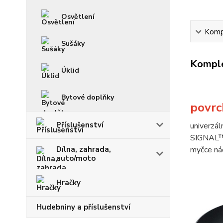
Osvětlení
Kompl
Sušáky
Komple
Úklid
Bytové doplňky
povrc
Příslušenství
univerzá
SIGNAL™ 
myčce ná
Dílna, zahrada,
auto/moto
Hračky
Hudebniny a příslušenství