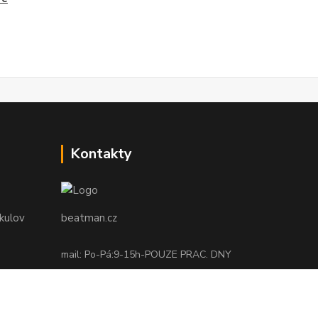
Kontakty
ikulov
beatman.cz
mail: Po-Pá:9-15h-POUZE PRAC. DNY
elektro@beatman.cz