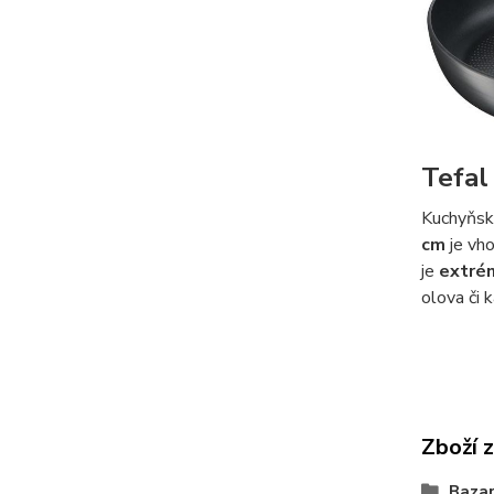
Tefal
Kuchyňské
cm
je vh
je
extré
olova či 
Zboží 
Bazar