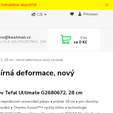
! Odesíláme okamžitě!
Přihlášení
CZK
tro@beatman.cz
0
ks
za
0 Kč
 Po-Pá:9-15h-POUZE PRAC. DNY
2, 28 cm - mírná deformace, nový výrobek
írná deformace, nový
v Tefal Ultimate G2680672, 28 cm
 nepoškozen univerzální pánev • průměr 28 cm • pro všechny
poráků • Thermo-Fusion™+ rychlý ohřev • technologie