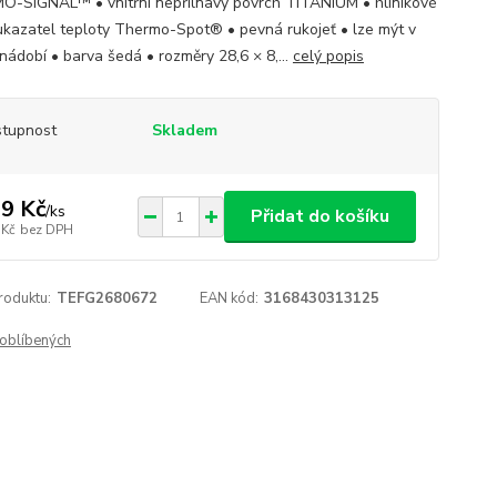
-SIGNAL™ • vnitřní nepřilnavý povrch TITANIUM • hliníkové
 ukazatel teploty Thermo-Spot® • pevná rukojeť • lze mýt v
nádobí • barva šedá • rozměry 28,6 × 8,...
celý popis
tupnost
Skladem
9 Kč
/
ks
Přidat do košíku
 Kč
bez DPH
roduktu:
TEFG2680672
EAN kód:
3168430313125
oblíbených