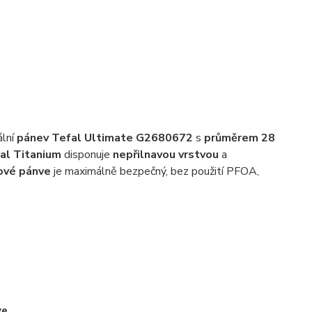
ální
pánev Tefal Ultimate G2680672
s
průměrem 28
al Titanium
disponuje
nepřilnavou vrstvou
a
kové pánve
je maximálně bezpečný, bez použití PFOA,
ve