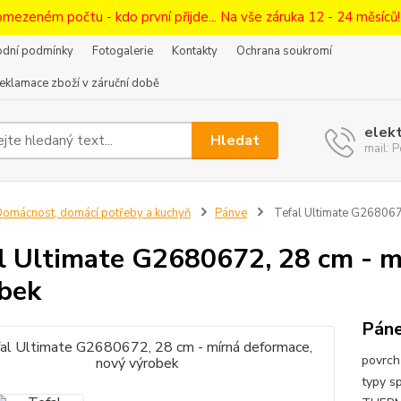
omezeném počtu - kdo první přijde... Na vše záruka 12 - 24 měsíců
dní podmínky
Fotogalerie
Kontakty
Ochrana soukromí
eklamace zboží v záruční době
elek
Hledat
mail:
omácnost, domácí potřeby a kuchyň
Pánve
Tefal Ultimate G268067
l Ultimate G2680672, 28 cm - m
bek
Páne
povrch
typy s