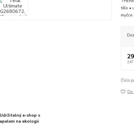
THERMO
tělo •
myčce 
Dos
29
247
Číslo p
Do 
Udržitelný e-shop s
apelem na ekologii