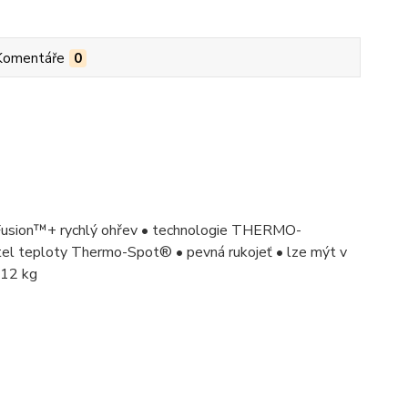
Komentáře
0
-Fusion™+ rychlý ohřev • technologie THERMO-
tel teploty Thermo-Spot® • pevná rukojeť • lze mýt v
,12 kg