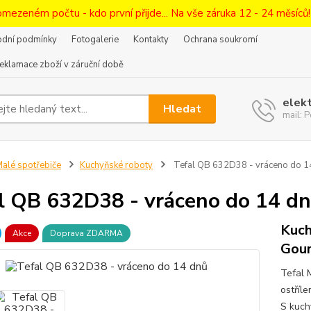
omezeném počtu - kdo první přijde... Na vše záruka 12 - 24 měsíců
dní podmínky
Fotogalerie
Kontakty
Ochrana soukromí
eklamace zboží v záruční době
elek
Hledat
mail:
alé spotřebiče
Kuchyňské roboty
Tefal QB 632D38 - vráceno do 1
l QB 632D38 - vráceno do 14 d
Kuch
Akce
Doprava ZDARMA
Gou
Tefal 
ostříl
S kuc