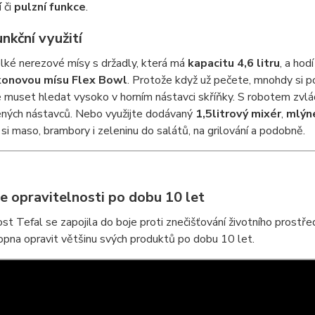
í
či
pulzní funkce
.
nkční využití
lké nerezové mísy s držadly, která má
kapacitu 4,6 litru
, a hod
ikonovou mísu Flex Bowl
. Protože když už pečete, mnohdy si po
 muset hledat vysoko v horním nástavci skříňky. S robotem zvl
žených nástavců. Nebo využijte dodávaný
1,5litrový mixér
,
mlýn
 si maso, brambory i zeleninu do salátů, na grilování a podobně.
e opravitelnosti po dobu 10 let
t Tefal se zapojila do boje proti znečišťování životního prostře
pna opravit většinu svých produktů po dobu 10 let.