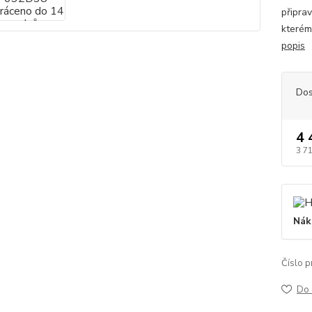
připra
kterém
popis
Dos
4 
3 7
Nák
Číslo p
Do 