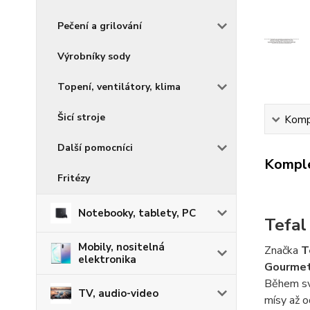
Pečení a grilování
Výrobníky sody
Topení, ventilátory, klima
Šicí stroje
Kompl
Další pomocníci
Komple
Fritézy
Notebooky, tablety, PC
Tefal
Mobily, nositelná
Značka
T
elektronika
Gourme
Během sv
TV, audio-video
mísy až 