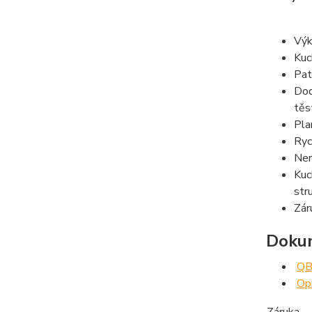
Výk
Kuc
Pat
Dod
těs
Pla
Ryc
Ner
Kuc
str
Zár
Dokum
QB
Opr