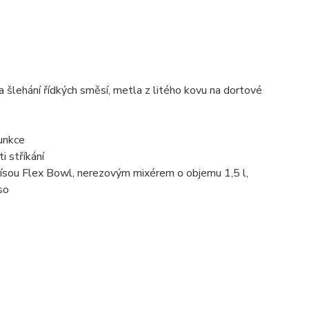
šlehání řídkých směsí, metla z litého kovu na dortové
funkce
i stříkání
ísou Flex Bowl, nerezovým mixérem o objemu 1,5 l,
so