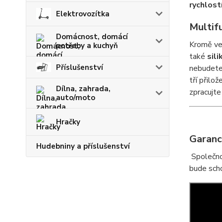
rychlost
Elektrovozítka
Multifu
Domácnost, domácí
Kromě ve
potřeby a kuchyň
také
sil
Příslušenství
nebudete
tří přilo
Dílna, zahrada,
zpracujte
auto/moto
Hračky
Garanc
Hudebniny a příslušenství
Společnos
bude scho