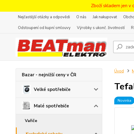
Zboží skladem jen v 
Nejčastější otázky a odpovědi
O nás
Jak nakupovat
Obcho
Odstoupení od kupní smlouvy
Výrobky s ukonč. životností
R
Úvod
M
Bazar - nejnižší ceny v ČR
Tefa
Velké spotřebiče
Novinka
Malé spotřebiče
Vařiče
Kuchyňské roboty