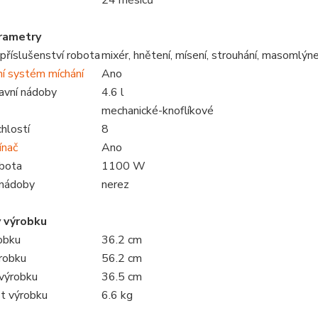
24 měsíců
arametry
příslušenství robota
mixér, hnětení, mísení, strouhání, masomlýnek
ní systém míchání
Ano
avní nádoby
4.6 l
mechanické-knoflíkové
hlostí
8
ínač
Ano
obota
1100 W
 nádoby
nerez
 výrobku
robku
36.2 cm
robku
56.2 cm
výrobku
36.5 cm
t výrobku
6.6 kg