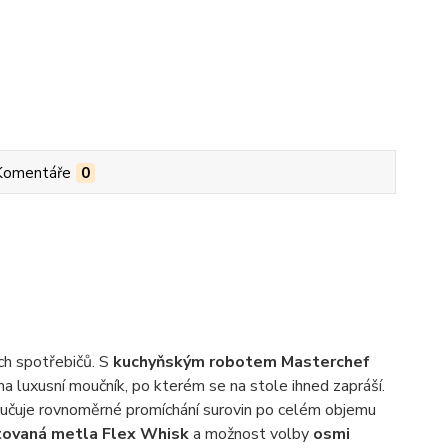
Komentáře
0
ch spotřebičů. S
kuchyňským robotem Masterchef
a luxusní moučník, po kterém se na stole ihned zapráší.
aručuje rovnoměrné promíchání surovin po celém objemu
ovaná metla Flex Whisk
a možnost volby
osmi