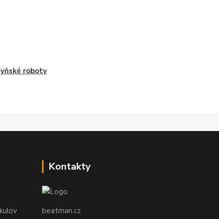
yňské roboty
Kontakty
ikulov
beatman.cz