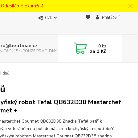
! Odesíláme okamžitě!
Přihlášení
CZK
tro@beatman.cz
0
ks
za
0 Kč
 Po-Pá:9-15h-POUZE PRAC. DNY
4 dnů
nů
yňský robot Tefal QB632D38 Masterchef
rmet +
Masterchef Gourmet QB632D38 Značka Tefal patří k
eným veteránům na poli domácích a kuchyňských spotřebičů.
hyňským robotem Masterchef Gourmet QB632D38 snadno