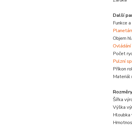
Záruka
Další p
Funkce a 
Planetár
Objem hl
Ovládání
Počet ryc
Pulzní sp
Příkon r
Materiál
Rozměry
Šířka vý
Výška vý
Hloubka 
Hmotnos