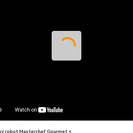
ký robot Masterchef Gourmet +