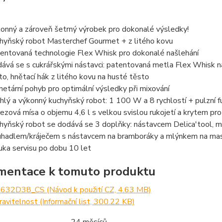
onný a zároveň šetrný výrobek pro dokonalé výsledky!
hyňský robot Masterchef Gourmet + z litého kovu
entovaná technologie Flex Whisk pro dokonalé našlehání
ává se s cukrářskými nástavci: patentovaná metla Flex Whisk na 
to, hnětací hák z litého kovu na husté těsto
netární pohyb pro optimální výsledky při mixování
hlý a výkonný kuchyňský robot: 1 100 W a 8 rychlostí + pulzní 
ezová mísa o objemu 4,6 l s velkou svislou rukojetí a krytem prot
hyňský robot se dodává se 3 doplňky: nástavcem Delica'tool, m
uhadlem/kráječem s nástavcem na bramboráky a mlýnkem na ma
uka servisu po dobu 10 let
entace k tomuto produktu
632D38_CS (Návod k použití CZ, 4.63 MB)
avitelnost (Informační list, 300.22 KB)