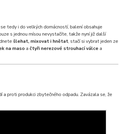
í se tedy i do velkých domácností, balení obsahuje
uze s jednou mísou nevystačíte, takže nyní již další
ádnete
šlehat, mixovat i hnětat
, stačí si vybrat jeden ze
ek na maso
a
čtyři nerezové
strouhací válce
a
dí a proti produkci zbytečného odpadu. Zavázala se, že