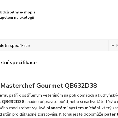
Udržitelný e-shop s
apelem na ekologii
etní specifikace
tní specifikace
 Masterchef Gourmet QB632D38
efal
patří k ostříleným veteránům na poli domácích a kuchyňský
t QB632D38
snadno připravíte oběd, nebo si nachystáte těsto n
ého chodu robot využívá
planetární systém míchání
, který z
od stěn pro důkladné zpracování. K tomu ještě dopomůže
patent