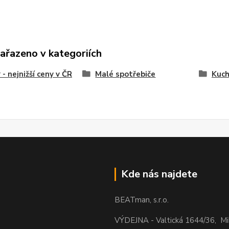
zařazeno v kategoriích
 - nejnižší ceny v ČR
Malé spotřebiče
Kuch
Kde nás najdete
BEATman, s.r.o.
VÝDEJNA - Valtická 1644/36, M