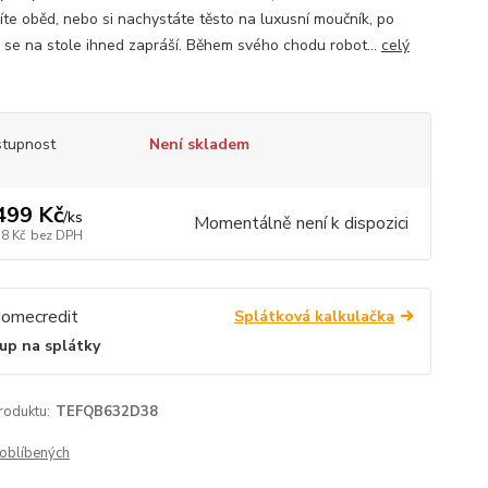
víte oběd, nebo si nachystáte těsto na luxusní moučník, po
 se na stole ihned zapráší. Během svého chodu robot...
celý
tupnost
Není skladem
499 Kč
/
ks
Momentálně není k dispozici
18 Kč
bez DPH
Splátková kalkulačka
up na splátky
roduktu:
TEFQB632D38
oblíbených