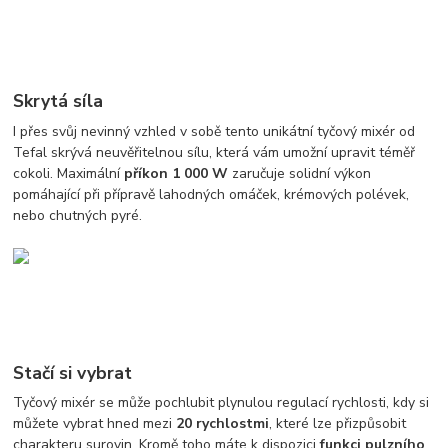
Skrytá síla
I přes svůj nevinný vzhled v sobě tento unikátní tyčový mixér od
Tefal skrývá neuvěřitelnou sílu, která vám umožní upravit téměř
cokoli. Maximální
příkon 1 000 W
zaručuje solidní výkon
pomáhající při přípravě lahodných omáček, krémových polévek,
nebo chutných pyré.
Stačí si vybrat
Tyčový mixér se může pochlubit plynulou regulací rychlosti, kdy si
můžete vybrat hned mezi
20 rychlostmi
, které lze přizpůsobit
charakteru surovin. Kromě toho máte k dispozici
funkci pulzního