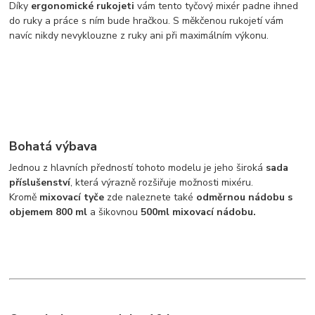
Díky
ergonomické rukojeti
vám tento tyčový mixér padne ihned
do ruky a práce s ním bude hračkou. S měkčenou rukojetí vám
navíc nikdy nevyklouzne z ruky ani při maximálním výkonu.
Bohatá výbava
Jednou z hlavních předností tohoto modelu je jeho široká
sada
příslušenství
, která výrazně rozšiřuje možnosti mixéru.
Kromě
mixovací tyče
zde naleznete také
odměrnou nádobu s
objemem 800 ml
a šikovnou
500ml mixovací nádobu.