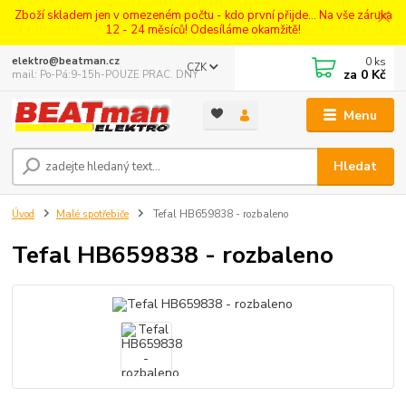
Zboží skladem jen v omezeném počtu - kdo první přijde... Na vše záruka
12 - 24 měsíců! Odesíláme okamžitě!
0
ks
elektro@beatman.cz
CZK
za
0 Kč
mail: Po-Pá:9-15h-POUZE PRAC. DNY
Menu
Hledat
Úvod
Malé spotřebiče
Tefal HB659838 - rozbaleno
Tefal HB659838 - rozbaleno