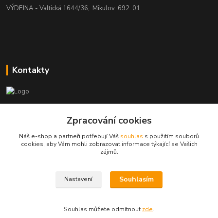
VÝDEJNA - Valtická 1644/36, Mikulov 692 01
Kontakty
beatman.cz
Zpracování cookies
mail: Po-Pá:9-15h-POUZE PRAC. DNY
Náš e-shop a partneři potřebují Váš
souhlas
s použitím souborů
cookies, aby Vám mohli zobrazovat informace týkající se Vašich
elektro@beatman.cz
zájmů.
Souhlasím
Nastavení
Souhlas můžete odmítnout
zde
.
Vytvořeno na
Eshop-rychle.cz