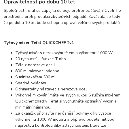
Opravitelnost po dobu 10 let
Společnost Tefal se zapojila do boje proti znečišťování životního
prostředí a proti produkci zbytečných odpadů. Zavázala se tedy,
že po dobu 10 let bude schopna opravit většinu svých produktů.
Tyčový mixér Tefal QUICKCHEF 2v1
Tyčový mixér s nerezovým tělem a výkonem:: 1000 W
20 rychlostí + funkce Turbo
Tělo z nerezové oceli
800 ml mixovací nádoba
S minisekáčem 500 ml
Snadné ovládání
Odnímatelný nástavec z nerezové oceli
Výkonné mixování máte ve svých rukou S ručním mixérem
Quickchef značky Tefal si vychutnáte optimální výkon s
minimální námahou.
Za okamžik připravíte nejrůznější pokrmy díky vysoce
výkonnému 1000 W motoru a přípravu budete mít pod
naprostou kontrolou díky 20 rychlostem, které lze