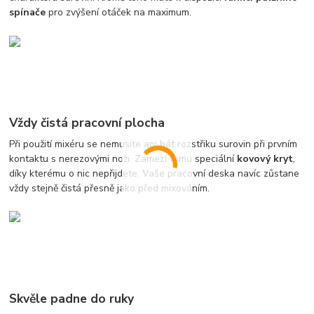
spínače
pro zvýšení otáček na maximum.
Vždy čistá pracovní plocha
Při použití mixéru se nemusíte ani bát rozstřiku surovin při prvním
kontaktu s nerezovými noži. Zamezí tomu speciální
kovový kryt
,
díky kterému o nic nepřijdete. Vaše pracovní deska navíc zůstane
vždy stejně čistá přesně jako před mixováním.
Skvěle padne do ruky