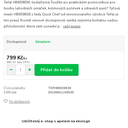
Tefal HB659838, šedá/černá Toužíte po praktickém pomocníkovi pro
tvorbu lahodných omáček, krémových polévek a zdravých pyré? Tyčový
mixér HB659838 z řady Quick Chef od renomovaného výrobce Tefal je
ten pravý. Kromě cenové dostupnosti vyniká zejména bohatou sadou
příslušenství, která vám usnadní p...
celý popis
Dostupnost
Skladem
799 Kč
/
ks
660 Kč
bez DPH
Přidat do košíku
Číslo produktu:
TEFHB659838
EAN kód:
3016661149535
Do oblíbených
Udržitelný e-shop s apelem na ekologii