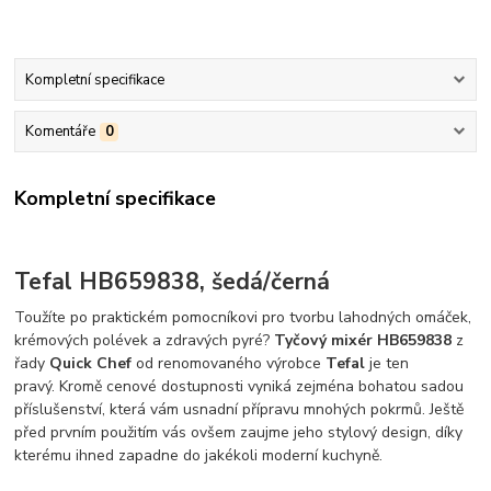
Kompletní specifikace
Komentáře
0
Kompletní specifikace
Tefal HB659838, šedá/černá
Toužíte po praktickém pomocníkovi pro tvorbu lahodných omáček,
krémových polévek a zdravých pyré?
Tyčový mixér HB659838
z
řady
Quick Chef
od renomovaného výrobce
Tefal
je ten
pravý. Kromě cenové dostupnosti vyniká zejména bohatou sadou
příslušenství, která vám usnadní přípravu mnohých pokrmů. Ještě
před prvním použitím vás ovšem zaujme jeho stylový design, díky
kterému ihned zapadne do jakékoli moderní kuchyně.