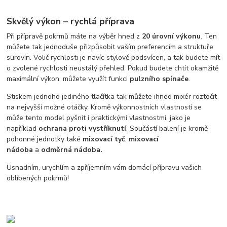
Skvělý výkon – rychlá příprava
Při přípravě pokrmů máte na výběr hned z
20 úrovní výkonu
. Ten
můžete tak jednoduše přizpůsobit vaším preferencím a struktuře
surovin. Volič rychlosti je navíc stylově podsvícen, a tak budete mít
o zvolené rychlosti neustálý přehled. Pokud budete chtít okamžitě
maximální výkon, můžete využít funkci
pulzního spínače
.
Stiskem jednoho jediného tlačítka tak můžete ihned mixér roztočit
na nejvyšší možné otáčky. Kromě výkonnostních vlastností se
může tento model pyšnit i praktickými vlastnostmi, jako je
například
ochrana proti vystříknutí
. Součástí balení je kromě
pohonné jednotky také
mixovací tyč
,
mixovací
nádoba
a
odměrná nádoba.
Usnadním, urychlím a zpříjemním vám domácí přípravu vašich
oblíbených pokrmů!