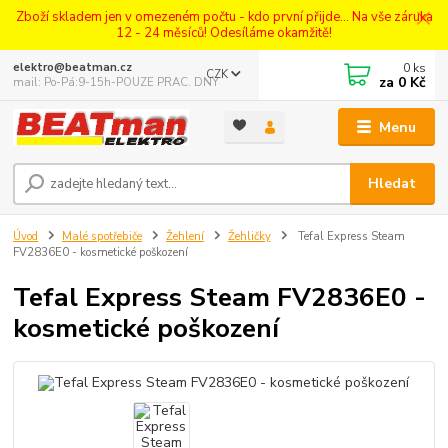
Zboží skladem jen v omezeném počtu - kdo první přijde... Na vše záruka
12 - 24 měsíců! Odesíláme okamžitě!
0
ks
elektro@beatman.cz
CZK
za
0 Kč
mail: Po-Pá:9-15h-POUZE PRAC. DNY
Menu
Hledat
Úvod
Malé spotřebiče
Žehlení
Žehličky
Tefal Express Steam
FV2836E0 - kosmetické poškození
Tefal Express Steam FV2836E0 -
kosmetické poškození