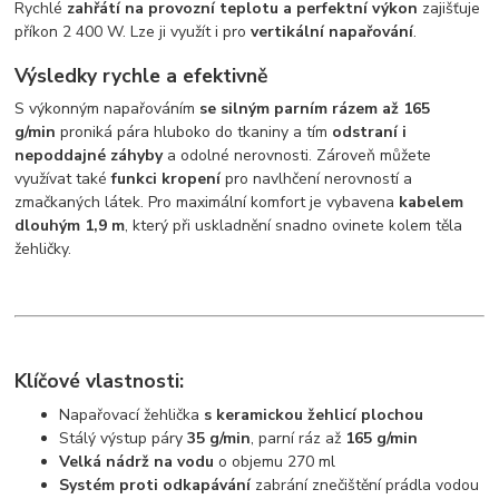
Rychlé
zahřátí na provozní teplotu a perfektní výkon
zajišťuje
příkon 2 400 W. Lze ji využít i pro
vertikální napařování
.
Výsledky rychle a efektivně
S výkonným napařováním
se silným parním rázem až 165
g/min
proniká pára hluboko do tkaniny a tím
odstraní i
nepoddajné záhyby
a odolné nerovnosti. Zároveň můžete
využívat také
funkci kropení
pro navlhčení nerovností a
zmačkaných látek. Pro maximální komfort je vybavena
kabelem
dlouhým 1,9 m
, který při uskladnění snadno ovinete kolem těla
žehličky.
Klíčové vlastnosti:
Napařovací žehlička
s keramickou žehlicí plochou
Stálý výstup páry
35 g/min
, parní ráz až
165 g/min
Velká nádrž na vodu
o objemu 270 ml
Systém proti odkapávání
zabrání znečištění prádla vodou