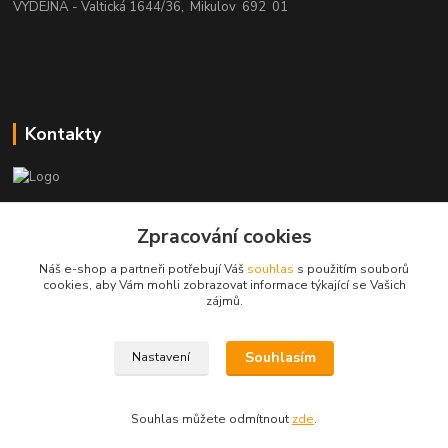
VÝDEJNA - Valtická 1644/36, Mikulov 692 01
Kontakty
beatman.cz
Zpracování cookies
mail: Po-Pá:9-15h-POUZE PRAC. DNY
Náš e-shop a partneři potřebují Váš
souhlas
s použitím souborů
cookies, aby Vám mohli zobrazovat informace týkající se Vašich
elektro@beatman.cz
zájmů.
Souhlasím
Nastavení
Souhlas můžete odmítnout
zde
.
Vytvořeno na
Eshop-rychle.cz