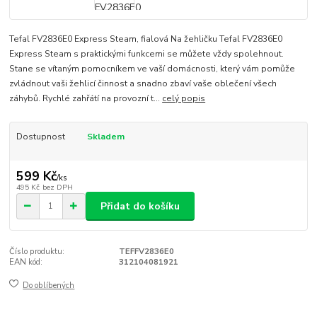
Tefal FV2836E0 Express Steam, fialová Na žehličku Tefal FV2836E0
Express Steam s praktickými funkcemi se můžete vždy spolehnout.
Stane se vítaným pomocníkem ve vaší domácnosti, který vám pomůže
zvládnout vaši žehlicí činnost a snadno zbaví vaše oblečení všech
záhybů. Rychlé zahřátí na provozní t...
celý popis
Dostupnost
Skladem
599 Kč
/
ks
495 Kč
bez DPH
Přidat do košíku
Číslo produktu:
TEFFV2836E0
EAN kód:
312104081921
Do oblíbených