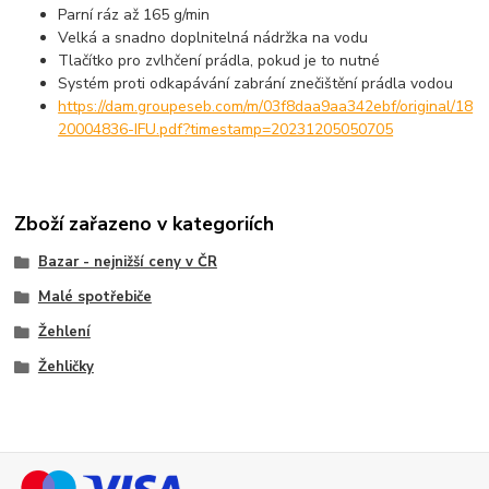
Parní ráz až 165 g/min
Velká a snadno doplnitelná nádržka na vodu
Tlačítko pro zvlhčení prádla, pokud je to nutné
Systém proti odkapávání zabrání znečištění prádla vodou
https://dam.groupeseb.com/m/03f8daa9aa342ebf/original/18
20004836-IFU.pdf?timestamp=20231205050705
Zboží zařazeno v kategoriích
Bazar - nejnižší ceny v ČR
Malé spotřebiče
Žehlení
Žehličky